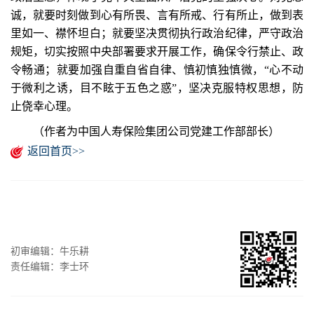
诚，就要时刻做到心有所畏、言有所戒、行有所止，做到表
里如一、襟怀坦白；就要坚决贯彻执行政治纪律，严守政治
规矩，切实按照中央部署要求开展工作，确保令行禁止、政
令畅通；就要加强自重自省自律、慎初慎独慎微，“心不动
于微利之诱，目不眩于五色之惑”，坚决克服特权思想，防
止侥幸心理。
（作者为中国人寿保险集团公司党建工作部部长）
返回首页>>
初审编辑：牛乐耕
责任编辑：李士环