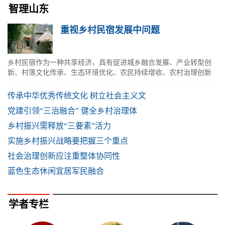
智理山东
重视乡村民宿发展中问题
乡村民宿作为一种共享经济，具有促进城乡融合发展、产业转型创
新、村落文化传承、生态环境优化、农民持续增收、农村治理创新
的多维功能
传承中华优秀传统文化 树立社会主义文
党建引领“三治融合” 健全乡村治理体
乡村振兴需释放“三要素”活力
实施乡村振兴战略要把握三个重点
社会治理创新应注重整体协同性
蓝色生态休闲宜居军民融合
学者专栏