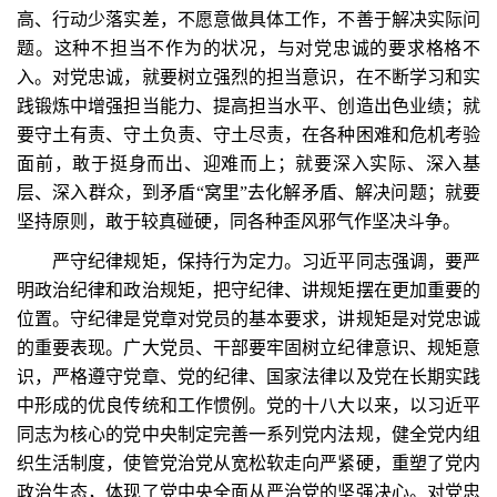
高、行动少落实差，不愿意做具体工作，不善于解决实际问
题。这种不担当不作为的状况，与对党忠诚的要求格格不
入。对党忠诚，就要树立强烈的担当意识，在不断学习和实
践锻炼中增强担当能力、提高担当水平、创造出色业绩；就
要守土有责、守土负责、守土尽责，在各种困难和危机考验
面前，敢于挺身而出、迎难而上；就要深入实际、深入基
层、深入群众，到矛盾“窝里”去化解矛盾、解决问题；就要
坚持原则，敢于较真碰硬，同各种歪风邪气作坚决斗争。
严守纪律规矩，保持行为定力。习近平同志强调，要严
明政治纪律和政治规矩，把守纪律、讲规矩摆在更加重要的
位置。守纪律是党章对党员的基本要求，讲规矩是对党忠诚
的重要表现。广大党员、干部要牢固树立纪律意识、规矩意
识，严格遵守党章、党的纪律、国家法律以及党在长期实践
中形成的优良传统和工作惯例。党的十八大以来，以习近平
同志为核心的党中央制定完善一系列党内法规，健全党内组
织生活制度，使管党治党从宽松软走向严紧硬，重塑了党内
政治生态，体现了党中央全面从严治党的坚强决心。对党忠