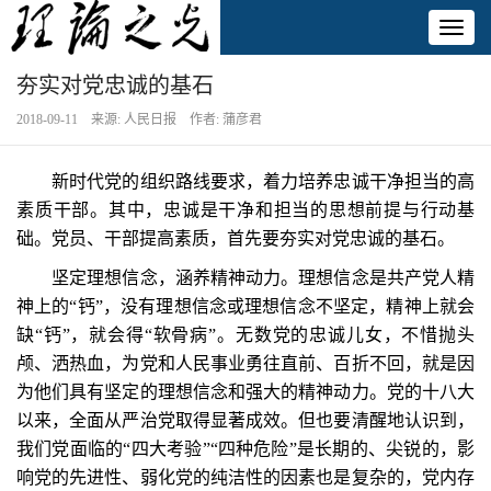
Toggl
naviga
夯实对党忠诚的基石
2018-09-11 来源: 人民日报 作者: 蒲彦君
新时代党的组织路线要求，着力培养忠诚干净担当的高
素质干部。其中，忠诚是干净和担当的思想前提与行动基
础。党员、干部提高素质，首先要夯实对党忠诚的基石。
坚定理想信念，涵养精神动力。理想信念是共产党人精
神上的“钙”，没有理想信念或理想信念不坚定，精神上就会
缺“钙”，就会得“软骨病”。无数党的忠诚儿女，不惜抛头
颅、洒热血，为党和人民事业勇往直前、百折不回，就是因
为他们具有坚定的理想信念和强大的精神动力。党的十八大
以来，全面从严治党取得显著成效。但也要清醒地认识到，
我们党面临的“四大考验”“四种危险”是长期的、尖锐的，影
响党的先进性、弱化党的纯洁性的因素也是复杂的，党内存