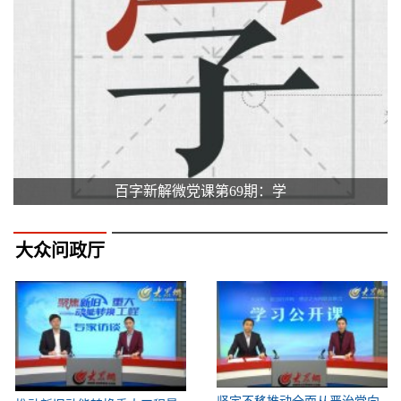
百字新解微党课第69期：学
大众问政厅