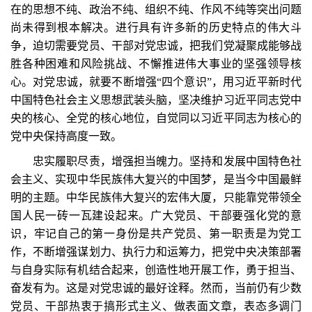
在的思想不纯、政治不纯、组织不纯、作风不纯等突出问题
尚未得到根本解决。进行具有许多新的历史特点的伟大斗
争，迫切需要党员、干部对党忠诚，把我们党凝聚成能够战
胜各种困难和风险挑战、不懈推进伟大事业的坚强领导核
心。对党忠诚，就要不断增强“四个意识”，用习近平新时代
中国特色社会主义思想武装头脑，坚决维护习近平同志党中
央的核心、全党的核心地位，自觉同以习近平同志为核心的
党中央保持高度一致。
忠实履职尽责，增强担当魄力。坚持和发展中国特色社
会主义、实现中华民族伟大复兴的中国梦，是当今中国最鲜
明的主题。中华民族伟大复兴的宏伟大厦，只能靠党带领全
国人民一砖一瓦建设起来。广大党员、干部要强化党的意
识，牢记自己的第一身份是共产党员、第一职责是为党工
作，不断增强谋划力、执行力和运筹力，把党中央决策部署
与自身实际有机结合起来，创造性地开展工作，勇于担当、
奋发有为。这是对党忠诚的最好诠释。然而，当前仍有少数
党员、干部热衷于搞形式主义、做表面文章，表态多调门