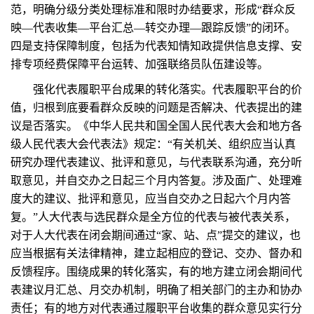
范，明确分级分类处理标准和限时办结要求，形成“群众反
映—代表收集—平台汇总—转交办理—跟踪反馈”的闭环。
四是支持保障制度，包括为代表知情知政提供信息支撑、安
排专项经费保障平台运转、加强联络员队伍建设等。
强化代表履职平台成果的转化落实。代表履职平台的价
值，归根到底要看群众反映的问题是否解决、代表提出的建
议是否落实。《中华人民共和国全国人民代表大会和地方各
级人民代表大会代表法》规定：“有关机关、组织应当认真
研究办理代表建议、批评和意见，与代表联系沟通，充分听
取意见，并自交办之日起三个月内答复。涉及面广、处理难
度大的建议、批评和意见，应当自交办之日起六个月内答
复。”人大代表与选民群众是全方位的代表与被代表关系，
对于人大代表在闭会期间通过“家、站、点”提交的建议，也
应当根据有关法律精神，建立起相应的登记、交办、督办和
反馈程序。围绕成果的转化落实，有的地方建立闭会期间代
表建议月汇总、月交办机制，明确了相关部门的主办和协办
责任；有的地方对代表通过履职平台收集的群众意见实行分