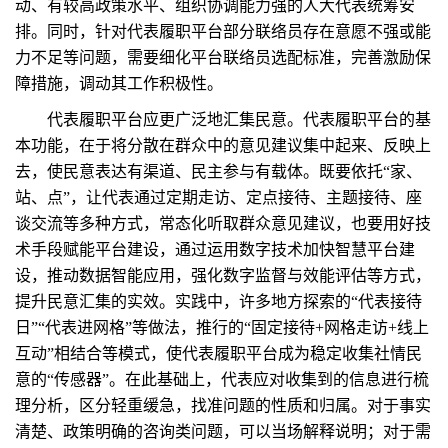
动、有较高政策水平、组织协调能力强的人大代表统筹安
排。同时，针对代表履职平台部分联络员存在意愿不强或能
力不足等问题，需要细化平台联络员选配标准，完善激励保
障措施，调动其工作积极性。
代表履职平台应更广泛地汇集民意。代表履职平台的基
本功能，在于将分散在群众中的意见建议集中起来、反映上
去，使民意表达有渠道、民主参与有载体。既要依托“家、
站、点”，让代表通过定期走访、定点接待、主题接待、座
谈交流等多种方式，常态化听取群众意见建议，也要用好技
术手段赋能平台建设，通过运用数字技术加快智慧平台建
设，推动数据智能应用，强化数字监督与效能评估等方式，
提升民意汇集的实效。实践中，许多地方探索的“代表接待
日”“代表进网格”等做法，推行的“固定接待+网格走访+线上
互动”相结合等模式，使代表履职平台成为稳定收集社情民
意的“传感器”。在此基础上，代表应对收集到的信息进行梳
理分析，区分轻重缓急，找准问题的性质和归属。对于事实
清楚、政策明确的咨询类问题，可以当场解释说明；对于需