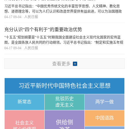
习近平总书记指出：“中国优秀传统文化的丰富哲学思想、人文精神、教化思
想、道德理念等，可以为人们认识和改造世界提供有益启迪，可以为治国理政
提供有益启示”。我们要坚持古为今用、推陈出新，结合实际，不断从中华优秀
04-17 09-04
人民日报
传统文化中汲取正确政绩观的丰厚滋养。
[详细]
充分认识“四个有利于”的重要政治优势
“十五五”规划纲要是“十五五”时期我国全面建设社会主义现代化国家的宏伟蓝
图，是全国各族人民共同的行动纲领。习近平总书记指出：“制定和实施五年规
划是我们党治国理政一条重要经验，是中国特色社会主义制度一个重要政治优
04-17 09-04
人民日报
势，有利于实现党的领导，有利于集中力量
[详细]
查看更多
习近平新时代中国特色社会主义思想
批驳历史
新常态
两学一做
虚无主义
中国道路
供给侧
社会主义