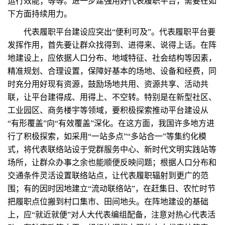
运行效能；等等。进一步建强用好代表履职平台，需要在如
下方面持续用力。
代表履职平台建设应突出“便利可及”。代表履职平台要
发挥作用，首先要让群众找得到、进得来、说得上话。在阵
地建设上，应依据人口分布、地域特征、社会结构等因素，
精准规划、合理设置，保障好基本的场地、设备和经费，同
时充分用好现有资源，鼓励场地共用、资源共享、活动共
联，让平台建得成、用得上、不空转。特别是在新型社区、
工业园区、商务楼宇等领域，要积极探索推动平台建设从
“有形覆盖”向“有效覆盖”深化。在这方面，我国许多地方进
行了积极探索，如采用“一站多点”“多站合一”等集约化模
式，将代表联络站设于党群服务中心、新时代文明实践站等
场所，让群众办事之余也能顺便反映问题；根据人口分布和
交通条件灵活设置联络站点，让代表履职辐射到更广的范
围；有的因时因地建立“流动联络站”，在赶集日、农忙时节
把履职点位搬到村口集市、田间地头。在阵地建设的基础
上，应“就近就便”对人大代表编组配备，注意对热心代表活