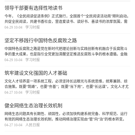
领导干部要有选择性地读书
今年，《全民阅读促进条例》正式施行，全国首个“全民阅读活动周”顺利启动。
共促全民阅读，共建书香社会，营造爱读书、读好书、善读书的浓厚氛围，需
要领导干部率先垂范，既要在“爱读书”“善读书”上下功夫，更要在“读好书”上见
04-29 10-04
学习时报
真章。
[详细]
坚定不移践行中国特色反腐败之路
中国特色反腐败之路是党在新时代把理论创新与实践创新有机融合于反腐败斗
争的重大成果，也是指引全党更加清醒坚定推进反腐败斗争的根本遵循。金融
是深化整治腐败的重点领域，必须坚定不移践行中国特色反腐败之路，打好金
04-29 10-04
学习时报
融领域反腐败斗争攻坚战持久战总体战，为加快建
[详细]
筑牢建设文化强国的人才基础
文化人才培养是一项系统工程，必须坚持长远眼光与系统思维，统筹兼顾、综
合施策。既要“筑峰”，也要“夯基”；既要“当下用”，也要“长远谋”。文化人才尤
其是文艺人才的成长有其自身规律和特点，必须深刻洞察当前人才队伍呈现的
04-27 10-04
学习时报
新特点、面对的新形势、出现的新问题
[详细]
健全网络生态治理长效机制
网络生态问题具有长期性、顽固性，必须加快构建系统完备、科学规范、运行
有效的网络生态治理长效机制，推动网络治理实现由“管”向“治”的根本转变。
[详细]
04-27 10-04
人民日报