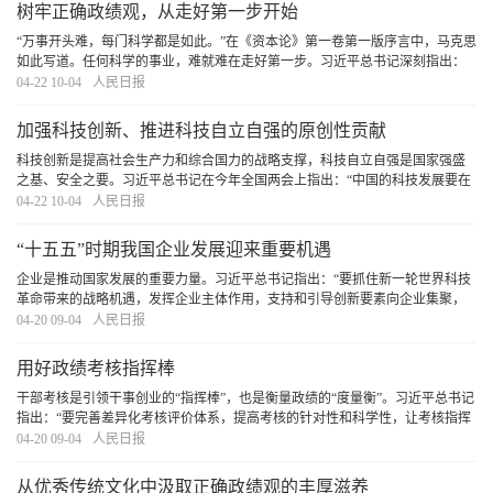
树牢正确政绩观，从走好第一步开始
“万事开头难，每门科学都是如此。”在《资本论》第一卷第一版序言中，马克思
如此写道。任何科学的事业，难就难在走好第一步。习近平总书记深刻指出：
“第一步走错了就不行。如果抱着当官谋利的想法，那做的一切事情都不会对。”
04-22 10-04
人民日报
对于党员干部而言，走好第一步是树立和
[详细]
加强科技创新、推进科技自立自强的原创性贡献
科技创新是提高社会生产力和综合国力的战略支撑，科技自立自强是国家强盛
之基、安全之要。习近平总书记在今年全国两会上指出：“中国的科技发展要在
国际上开展合作的同时，坚持独立自主、自立自强，更好承担起我们的历史责
04-22 10-04
人民日报
任。”这一重要论述，深刻揭示了加强科技创新
[详细]
“十五五”时期我国企业发展迎来重要机遇
企业是推动国家发展的重要力量。习近平总书记指出：“要抓住新一轮世界科技
革命带来的战略机遇，发挥企业主体作用，支持和引导创新要素向企业集聚，
不断增强企业创新动力、创新活力、创新实力。”“十五五”规划纲要确定了未来
04-20 09-04
人民日报
五年国家发展的主要目标和重大任务。随着
[详细]
用好政绩考核指挥棒
干部考核是引领干事创业的“指挥棒”，也是衡量政绩的“度量衡”。习近平总书记
指出：“要完善差异化考核评价体系，提高考核的针对性和科学性，让考核指挥
棒真正管用。”引导广大党员干部树立和践行正确政绩观，创造造福人民、群众
04-20 09-04
人民日报
公认的政绩，必须用好政绩考核指挥棒
[详细]
从优秀传统文化中汲取正确政绩观的丰厚滋养