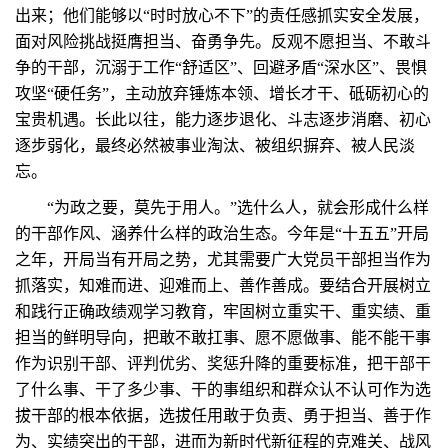
出来；他们能够以“时时放心不下”的责任感抓实安全发展，
面对风险挑战挺膺担当、奋勇争先。反观不愿担当、不敢斗
争的干部，沉溺于工作“舒适区”、回避矛盾“深水区”、畏惧
攻坚“硬任务”，主动放弃锤炼本领、增长才干、砥砺初心的
宝贵机遇。长此以往，能力逐步退化、斗志逐步消磨、初心
逐步弱化，最终必然被事业淘汰、被组织摒弃、被人民淡
忘。
“为政之要，莫先于用人。”选什么人，就会形成什么样
的干部作风、涵养什么样的政治生态。今年是“十五五”开局
之年，开局当有开局之势，尤其需要广大党员干部担当作为
抓落实，知难而进、迎难而上、善作善成。要结合开展树立
和践行正确政绩观学习教育，牢固树立重实干、重实绩、重
担当的鲜明导向，把敢不敢扛事、愿不愿做事、能不能干事
作为识别干部、评判优劣、奖惩升降的重要标准，把干部干
了什么事、干了多少事、干的事组织和群众认不认可作为选
拔干部的根本依据，选拔任用敢于负责、勇于担当、善于作
为、实绩突出的干部，进而为新时代新征程的克难关、战风