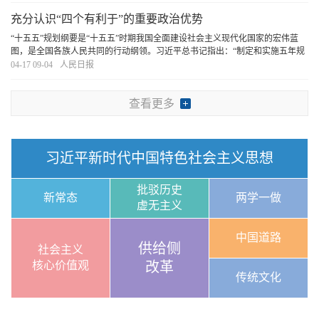
传统文化中汲取正确政绩观的丰厚滋养。
[详细]
充分认识“四个有利于”的重要政治优势
“十五五”规划纲要是“十五五”时期我国全面建设社会主义现代化国家的宏伟蓝
图，是全国各族人民共同的行动纲领。习近平总书记指出：“制定和实施五年规
划是我们党治国理政一条重要经验，是中国特色社会主义制度一个重要政治优
04-17 09-04
人民日报
势，有利于实现党的领导，有利于集中力量
[详细]
查看更多
习近平新时代中国特色社会主义思想
批驳历史
新常态
两学一做
虚无主义
中国道路
供给侧
社会主义
核心价值观
改革
传统文化