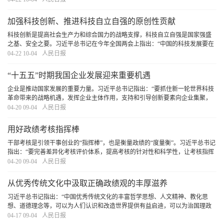
对于党员干部而言，走好第一步是树立和
[详细]
加强科技创新、推进科技自立自强的原创性贡献
科技创新是提高社会生产力和综合国力的战略支撑，科技自立自强是国家强盛
之基、安全之要。习近平总书记在今年全国两会上指出：“中国的科技发展要在
国际上开展合作的同时，坚持独立自主、自立自强，更好承担起我们的历史责
04-22 10-04
人民日报
任。”这一重要论述，深刻揭示了加强科技创新
[详细]
“十五五”时期我国企业发展迎来重要机遇
企业是推动国家发展的重要力量。习近平总书记指出：“要抓住新一轮世界科技
革命带来的战略机遇，发挥企业主体作用，支持和引导创新要素向企业集聚，
不断增强企业创新动力、创新活力、创新实力。”“十五五”规划纲要确定了未来
04-20 09-04
人民日报
五年国家发展的主要目标和重大任务。随着
[详细]
用好政绩考核指挥棒
干部考核是引领干事创业的“指挥棒”，也是衡量政绩的“度量衡”。习近平总书记
指出：“要完善差异化考核评价体系，提高考核的针对性和科学性，让考核指挥
棒真正管用。”引导广大党员干部树立和践行正确政绩观，创造造福人民、群众
04-20 09-04
人民日报
公认的政绩，必须用好政绩考核指挥棒
[详细]
从优秀传统文化中汲取正确政绩观的丰厚滋养
习近平总书记指出：“中国优秀传统文化的丰富哲学思想、人文精神、教化思
想、道德理念等，可以为人们认识和改造世界提供有益启迪，可以为治国理政
提供有益启示”。我们要坚持古为今用、推陈出新，结合实际，不断从中华优秀
04-17 09-04
人民日报