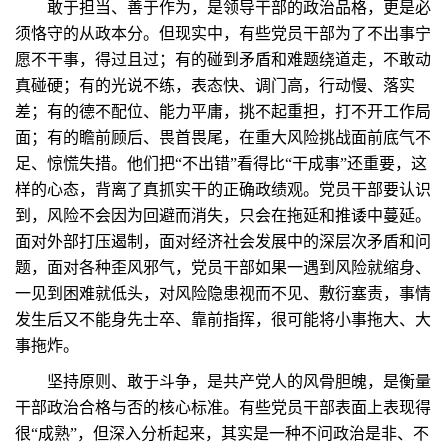
敢于担当、善于作为，是领导干部的政治品格，更是必
须恪守的从政本分。但现实中，有些党员干部为了不出事宁
愿不干事，得过且过；有的碰到矛盾和难题绕道走，不敢动
真碰硬；有的光说不练，表态快、调门高，行动慢、落实
差；有的德不配位、能力平庸，挑不起重担，打不开工作局
面；有的瞻前顾后、畏首畏尾，在重大风险挑战面前底气不
足、惊慌失措。他们把“不出错”看得比“干成事”还重要，这
样的心态，背离了真抓实干的正确政绩观。党员干部要认识
到，风险不会因为回避而消失，只会在拖延和推诿中蔓延。
面对外部打压遏制，面对经济社会发展中的深层次矛盾和问
题，面对各种歪风邪气，党员干部如果一遇到风险就缩身、
一见到困难就低头，对风险隐患视而不见、敷衍塞责，事情
发生后又不能身先士卒、靠前指挥，很可能将小事拖大、大
事拖炸。
坚持原则、敢于斗争，是共产党人的风骨胆魄，是衡量
干部政治合格与否的核心标准。有些党员干部表面上表现得
很“成熟”，但深入分析起来，其实是一种不问政治是非、不