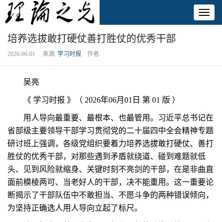
Toggl
naviga
培养选拔敢打硬仗善打胜仗的优秀干部
2026-06-01 来源:
学习时报
作者:
吴亮
《 学习时报 》（ 2026年06月01日 第 01 版 ）
用人导向最重要、最根本、也最管用。习近平总书记在
省部级主要领导干部学习贯彻党的二十届四中全会精神专题
研讨班上强调，各级党组织要着力培养选拔敢打硬仗、善打
胜仗的优秀干部，对那些遇到矛盾就绕道、碰到难题就低
头、见到风险就缩身、关键时刻不亮剑的干部，在是非曲直
面前模棱两可、当老好人的干部，决不能重用。这一重要论
断揭示了干部队伍中不敢担当、不愿斗争的两种错误倾向，
为坚持正确选人用人导向立起了标尺。