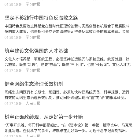
要领导干部率先垂范，既要在“爱读书”“善读书”上下功夫，更要在“读好书”上见
04-29 10-04
学习时报
真章。
[详细]
坚定不移践行中国特色反腐败之路
中国特色反腐败之路是党在新时代把理论创新与实践创新有机融合于反腐败斗
争的重大成果，也是指引全党更加清醒坚定推进反腐败斗争的根本遵循。金融
是深化整治腐败的重点领域，必须坚定不移践行中国特色反腐败之路，打好金
04-29 10-04
学习时报
融领域反腐败斗争攻坚战持久战总体战，为加快建
[详细]
筑牢建设文化强国的人才基础
文化人才培养是一项系统工程，必须坚持长远眼光与系统思维，统筹兼顾、综
合施策。既要“筑峰”，也要“夯基”；既要“当下用”，也要“长远谋”。文化人才尤
其是文艺人才的成长有其自身规律和特点，必须深刻洞察当前人才队伍呈现的
04-27 10-04
学习时报
新特点、面对的新形势、出现的新问题
[详细]
健全网络生态治理长效机制
网络生态问题具有长期性、顽固性，必须加快构建系统完备、科学规范、运行
有效的网络生态治理长效机制，推动网络治理实现由“管”向“治”的根本转变。
[详细]
04-27 10-04
人民日报
树牢正确政绩观，从走好第一步开始
“万事开头难，每门科学都是如此。”在《资本论》第一卷第一版序言中，马克思
如此写道。任何科学的事业，难就难在走好第一步。习近平总书记深刻指出：
“第一步走错了就不行。如果抱着当官谋利的想法，那做的一切事情都不会对。”
04-22 10-04
人民日报