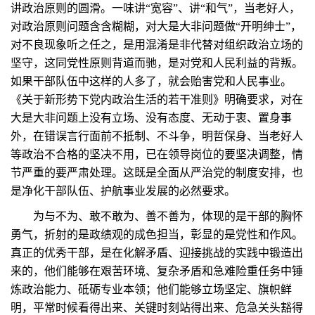
讲政治原则的圆滑。一味讲“宽容”、讲“和气”，当老好人，
对政治原则问题含含糊糊，对大是大非问题做“开明绅士”，
对不良现象听之任之，是用混淆是非代替对组织政治立场的
坚守，这同党性原则背道而驰，是对党和人民利益的背叛。
如果干部队伍中这样的人多了，就会贻害党和人民事业。
《关于新形势下党内政治生活的若干准则》明确要求，对在
大是大非问题上没有立场、没有态度、无动于衷、置身事
外，在错误言行面前不抵制、不斗争，明哲保身、当老好人
等政治不合格的坚决不用，已在领导岗位的要坚决调整，情
节严重的要严肃处理。这既是全面从严治党的制度安排，也
是净化干部队伍、护航事业发展的必然要求。
为与不为、敢不敢为、善不善为，体现的是干部的胸怀
勇气，折射的是政绩观的成色担当，彰显的是党性和作风。
真正的优秀干部，是在化解矛盾、迎接挑战的实践中锻造出
来的，他们能够在艰苦环境、复杂矛盾和急难险重任务中锤
炼政治能力、砥砺专业本领；他们能够立场坚定、旗帜鲜
明，平常时候看得出来、关键时刻站得出来、危急关头豁得