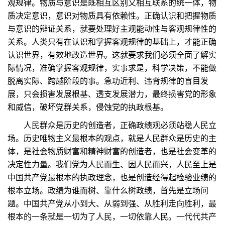
观规律。物质与意识是既相互区别又相互联系的统一体，物
质决定意识，意识对物质具有依赖性。正确认识和把握物质
与意识的辩证关系，就要处理好主观能动性与客观规律性的
关系。人类只有在认识和掌握客观规律的基础上，才能正确
认识世界，有效地改造世界。这就要求我们必须全面了解实
际情况，准确掌握客观规律，实事求是，科学决策，不能做
脱离实际、跨越阶段的事。急功近利、违背规律的盲目发
展，只会损害发展根基、透支发展潜力，最终损害党的形象
和威信，破坏党群关系，侵蚀党的执政根基。
人民群众是历史的创造者，正确政绩观必须站稳人民立
场。历史唯物主义最根本的观点，就是人民群众是历史的主
体，是社会物质财富和精神财富的创造者，也是社会变革的
决定性力量。我们党为人民而生、因人民而兴，人民至上是
中国共产党最根本的执政理念，也是创造经得起检验业绩的
根本立场。政绩为谁而树、靠什么树政绩，首先是立场问
题。中国共产党从小到大、从弱到强、从胜利走向胜利，最
根本的一条就是一切为了人民，一切依靠人民。一代代共产