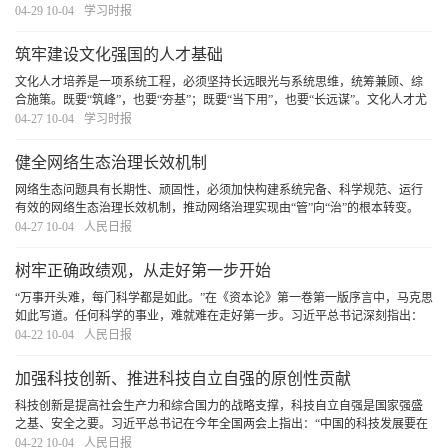
是深化整治腐败的重点领域，必须坚定不移践行中国特色反腐败之路，打好金
04-29 10-04
学习时报
融领域反腐败斗争攻坚战持久战总体战，为加快建
[详细]
筑牢建设文化强国的人才基础
文化人才培养是一项系统工程，必须坚持长远眼光与系统思维，统筹兼顾、综
合施策。既要“筑峰”，也要“夯基”；既要“当下用”，也要“长远谋”。文化人才尤
其是文艺人才的成长有其自身规律和特点，必须深刻洞察当前人才队伍呈现的
04-27 10-04
学习时报
新特点、面对的新形势、出现的新问题
[详细]
健全网络生态治理长效机制
网络生态问题具有长期性、顽固性，必须加快构建系统完备、科学规范、运行
有效的网络生态治理长效机制，推动网络治理实现由“管”向“治”的根本转变。
[详细]
04-27 10-04
人民日报
树牢正确政绩观，从走好第一步开始
“万事开头难，每门科学都是如此。”在《资本论》第一卷第一版序言中，马克思
如此写道。任何科学的事业，难就难在走好第一步。习近平总书记深刻指出：
“第一步走错了就不行。如果抱着当官谋利的想法，那做的一切事情都不会对。”
04-22 10-04
人民日报
对于党员干部而言，走好第一步是树立和
[详细]
加强科技创新、推进科技自立自强的原创性贡献
科技创新是提高社会生产力和综合国力的战略支撑，科技自立自强是国家强盛
之基、安全之要。习近平总书记在今年全国两会上指出：“中国的科技发展要在
国际上开展合作的同时，坚持独立自主、自立自强，更好承担起我们的历史责
04-22 10-04
人民日报