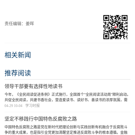
责任编辑：姜晖
相关新闻
推荐阅读
领导干部要有选择性地读书
今年，《全民阅读促进条例》正式施行，全国首个“全民阅读活动周”顺利启动。
共促全民阅读，共建书香社会，营造爱读书、读好书、善读书的浓厚氛围，需
要领导干部率先垂范，既要在“爱读书”“善读书”上下功夫，更要在“读好书”上见
04-29 10-04
学习时报
真章。
[详细]
坚定不移践行中国特色反腐败之路
中国特色反腐败之路是党在新时代把理论创新与实践创新有机融合于反腐败斗
争的重大成果，也是指引全党更加清醒坚定推进反腐败斗争的根本遵循。金融