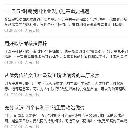
任。”这一重要论述，深刻揭示了加强科技创新
[详细]
“十五五”时期我国企业发展迎来重要机遇
企业是推动国家发展的重要力量。习近平总书记指出：“要抓住新一轮世界科技
革命带来的战略机遇，发挥企业主体作用，支持和引导创新要素向企业集聚，
不断增强企业创新动力、创新活力、创新实力。”“十五五”规划纲要确定了未来
04-20 09-04
人民日报
五年国家发展的主要目标和重大任务。随着
[详细]
用好政绩考核指挥棒
干部考核是引领干事创业的“指挥棒”，也是衡量政绩的“度量衡”。习近平总书记
指出：“要完善差异化考核评价体系，提高考核的针对性和科学性，让考核指挥
棒真正管用。”引导广大党员干部树立和践行正确政绩观，创造造福人民、群众
04-20 09-04
人民日报
公认的政绩，必须用好政绩考核指挥棒
[详细]
从优秀传统文化中汲取正确政绩观的丰厚滋养
习近平总书记指出：“中国优秀传统文化的丰富哲学思想、人文精神、教化思
想、道德理念等，可以为人们认识和改造世界提供有益启迪，可以为治国理政
提供有益启示”。我们要坚持古为今用、推陈出新，结合实际，不断从中华优秀
04-17 09-04
人民日报
传统文化中汲取正确政绩观的丰厚滋养。
[详细]
充分认识“四个有利于”的重要政治优势
“十五五”规划纲要是“十五五”时期我国全面建设社会主义现代化国家的宏伟蓝
图，是全国各族人民共同的行动纲领。习近平总书记指出：“制定和实施五年规
划是我们党治国理政一条重要经验，是中国特色社会主义制度一个重要政治优
04-17 09-04
人民日报
势，有利于实现党的领导，有利于集中力量
[详细]