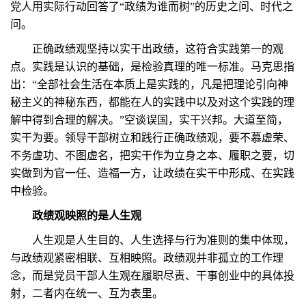
党人用实际行动回答了“政绩为谁而树”的历史之问、时代之
问。
正确政绩观坚持以实干出政绩，这符合实践第一的观
点。实践是认识的基础，是检验真理的唯一标准。马克思指
出：“全部社会生活在本质上是实践的，凡是把理论引向神
秘主义的神秘东西，都能在人的实践中以及对这个实践的理
解中得到合理的解决。”空谈误国，实干兴邦。大道至简，
实干为要。领导干部树立和践行正确政绩观，要不慕虚荣、
不务虚功、不图虚名，把实干作为立身之本、履职之要，切
实做到为官一任、造福一方，让政绩在实干中形成、在实践
中检验。
政绩观映照的是人生观
人生观是人生目的、人生选择与行为准则的集中体现，
与政绩观紧密相联、互相映照。政绩观并非孤立的工作理
念，而是党员干部人生观在履职尽责、干事创业中的具体投
射，二者内在统一、互为表里。