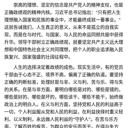
崇高的理想、坚定的信念是共产党人的精神支柱，也是
正确政绩观的精神内核。习近平总书记指出：“只有把人生
理想融入国家和民族的事业中，才能最终成就一番事业。”
这就告诫我们，人生真正的意义，从来不是孤立的自我实
现，而是在与时代、与国家、与人民的命运同频共振中获得
升华。领导干部树立正确政绩观，就要坚定共产主义远大理
想和中国特色社会主义共同理想，把个人的职业追求融入民
族复兴、国家强盛的壮阔征程中。
人生的选择决定着政绩的成色。现实生活中，有的党员
干部由于心态不正、境界不高，偏离了正确的轨道。要坚持
正确的判断标准，处理好是与非、义与利、苦与乐、得与失
的关系。在是与非方面，要明白哪些是对的、哪些是错的，
哪些是好的、哪些是坏的，哪些该干、哪些不能干，始终做
政治上的明白人。在义与利方面，坚持党和人民的利益高于
一切，个人利益服从党和人民的利益，在利益抉择时重义轻
利、以义制利，永远做人民利益的“守护人”。在苦与乐方
面，了解百姓的疾苦，为群众的安乐而苦干。在得与失方