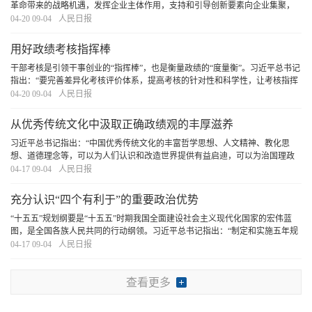
革命带来的战略机遇，发挥企业主体作用，支持和引导创新要素向企业集聚，
不断增强企业创新动力、创新活力、创新实力。”“十五五”规划纲要确定了未来
04-20 09-04
人民日报
五年国家发展的主要目标和重大任务。随着
[详细]
用好政绩考核指挥棒
干部考核是引领干事创业的“指挥棒”，也是衡量政绩的“度量衡”。习近平总书记
指出：“要完善差异化考核评价体系，提高考核的针对性和科学性，让考核指挥
棒真正管用。”引导广大党员干部树立和践行正确政绩观，创造造福人民、群众
04-20 09-04
人民日报
公认的政绩，必须用好政绩考核指挥棒
[详细]
从优秀传统文化中汲取正确政绩观的丰厚滋养
习近平总书记指出：“中国优秀传统文化的丰富哲学思想、人文精神、教化思
想、道德理念等，可以为人们认识和改造世界提供有益启迪，可以为治国理政
提供有益启示”。我们要坚持古为今用、推陈出新，结合实际，不断从中华优秀
04-17 09-04
人民日报
传统文化中汲取正确政绩观的丰厚滋养。
[详细]
充分认识“四个有利于”的重要政治优势
“十五五”规划纲要是“十五五”时期我国全面建设社会主义现代化国家的宏伟蓝
图，是全国各族人民共同的行动纲领。习近平总书记指出：“制定和实施五年规
划是我们党治国理政一条重要经验，是中国特色社会主义制度一个重要政治优
04-17 09-04
人民日报
势，有利于实现党的领导，有利于集中力量
[详细]
查看更多