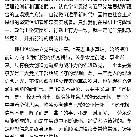
强理论创新和理论武装，认真学习贯彻习近平党建思想所蕴
含的立场观点方法，自觉做习近平新时代中国特色社会主义
思想的坚定信仰者和忠实实践者。只要我们在思想上清醒统
一、政治上坚定团结、行动上有力一致，就一定能汇集起攻
坚克难、开拓前行的磅礴伟力。
理想信念是立党兴党之基。“矢志追求真理，始终把准
前进方向”是我们党的优秀特质，关乎命运前途、事业兴
衰。具有强大创造力凝聚力战斗力的先进政党，一个重要源
泉就是广大党员干部始终坚守的理想信念。共产党人的理想
信念之光，不仅闪耀在烽火连天的革命岁月，也呈现在充满
澎湃动能的新时代，是“砍头不要紧，只要主义真”的坚定执
着，是“干惊天动地事，做隐姓埋名人”的无怨无悔，是“心
中装着全体人民，唯独没有他自己”的公仆情怀。坚定理想
信念不是一阵子而是一辈子的事，不是一蹴而就、一劳永逸
就能形成的，而是在实践中不断砥砺、经受考验铸就的。坚
定理想信念是终身课题，无论顺境逆境都要常修常炼，铸牢
忠诚品质，厚植为民情怀。