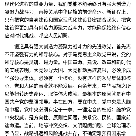
现代化进程的重要力量，我们党能不能始终具有强大创造力
凝聚力战斗力，直接关系中华民族的前途命运。新征程上，
只有把党的自身建设和国家现代化建设紧密结合起来，把党
建设得更加具有创造力凝聚力战斗力，才能确保始终有信心
应对时代挑战、呼应人民期盼。
锻造具有强大创造力凝聚力战斗力的先进政党，首先离
不开坚强有力的领导核心。对于马克思主义政党来说，党的
领导核心是灵魂、是力量。中国革命、建设、改革和新时代
的实践表明，大党领导大国、大党推动民族复兴，必须形成
坚强领导集体，必须有一个核心。没有这样的领导集体和核
心，党和人民的事业就不能发展。百余年来，中华民族之所
以能扭转历史命运、取得伟大成就，最根本的原因就是有中
国共产党的坚强领导。事在四方，要在中央，党中央是大脑
和中枢，党中央必须有定于一尊、一锤定音的权威；维护党
中央权威，是方向性、原则性问题，关系党、民族、国家前
途命运。当前，地缘冲突交织、文明隔阂加剧、全球治理赤
字凸显，战略机遇和风险挑战并存，不确定难预料因素增