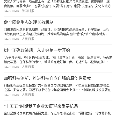
文化人才培养是一项系统工程，必须坚持长远眼光与系统思维，统筹兼顾、综
合施策。既要“筑峰”，也要“夯基”；既要“当下用”，也要“长远谋”。文化人才尤
其是文艺人才的成长有其自身规律和特点，必须深刻洞察当前人才队伍呈现的
04-27 10-04
学习时报
新特点、面对的新形势、出现的新问题
[详细]
健全网络生态治理长效机制
网络生态问题具有长期性、顽固性，必须加快构建系统完备、科学规范、运行
有效的网络生态治理长效机制，推动网络治理实现由“管”向“治”的根本转变。
[详细]
04-27 10-04
人民日报
树牢正确政绩观，从走好第一步开始
“万事开头难，每门科学都是如此。”在《资本论》第一卷第一版序言中，马克思
如此写道。任何科学的事业，难就难在走好第一步。习近平总书记深刻指出：
“第一步走错了就不行。如果抱着当官谋利的想法，那做的一切事情都不会对。”
04-22 10-04
人民日报
对于党员干部而言，走好第一步是树立和
[详细]
加强科技创新、推进科技自立自强的原创性贡献
科技创新是提高社会生产力和综合国力的战略支撑，科技自立自强是国家强盛
之基、安全之要。习近平总书记在今年全国两会上指出：“中国的科技发展要在
国际上开展合作的同时，坚持独立自主、自立自强，更好承担起我们的历史责
04-22 10-04
人民日报
任。”这一重要论述，深刻揭示了加强科技创新
[详细]
“十五五”时期我国企业发展迎来重要机遇
企业是推动国家发展的重要力量。习近平总书记指出：“要抓住新一轮世界科技