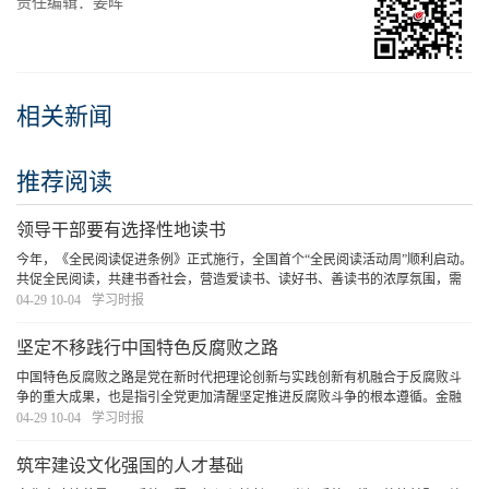
责任编辑：姜晖
相关新闻
推荐阅读
领导干部要有选择性地读书
今年，《全民阅读促进条例》正式施行，全国首个“全民阅读活动周”顺利启动。
共促全民阅读，共建书香社会，营造爱读书、读好书、善读书的浓厚氛围，需
要领导干部率先垂范，既要在“爱读书”“善读书”上下功夫，更要在“读好书”上见
04-29 10-04
学习时报
真章。
[详细]
坚定不移践行中国特色反腐败之路
中国特色反腐败之路是党在新时代把理论创新与实践创新有机融合于反腐败斗
争的重大成果，也是指引全党更加清醒坚定推进反腐败斗争的根本遵循。金融
是深化整治腐败的重点领域，必须坚定不移践行中国特色反腐败之路，打好金
04-29 10-04
学习时报
融领域反腐败斗争攻坚战持久战总体战，为加快建
[详细]
筑牢建设文化强国的人才基础