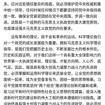
多。应对这些错综复杂的局面，就必须维护党中央权威和集
中统一领导，任何时候任何情况下都要坚持同党中央保持高
度一致，确保全党紧密团结在党中央周围，步调一致向前
进。这既是一个成熟的马克思主义执政党的重大建党原则，
也是建设强大马克思主义政党的内在要求。
没有革命的理论，就不会有革命的运动。科学理论指引
对一个政党的成长发展极为重要。拥有马克思主义科学理论
指导，是我们党把握历史主动、不断发展壮大的根本所在。
历史和实践证明，对于我们这样一个具有重大全球影响力的
世界第一大执政党来说，理论强，才能方向明、人心齐、底
气足。因此，锻造具有强大创造力凝聚力战斗力的先进政
党，必须掌握和运用科学理论来武装全党，让全党的思想高
度统一起来，成为全党奋发有为、团结一致的思想根基。习
近平党建思想是坚持“两个结合”推进理论创新的最新成果，
是习近平新时代中国特色社会主义思想的党建篇，是深入推
进新时代党的建设新的伟大工程的根本遵循和行动指南。建
设始终具有强大创造力凝聚力战斗力的先进政党，就必须加