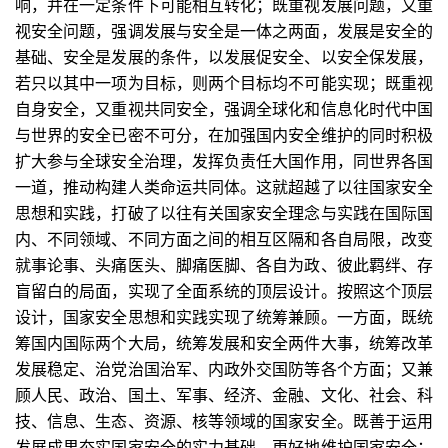
响，并在一定条件下可能相互转化；既重视发展问题，又重
视安全问题，强调发展与安全是一体之两面，发展是安全的
基础、安全是发展的条件，以发展促安全、以安全保发展，
若只以其中一项为目标，则两个目标均不可能实现；既重视
自身安全，又重视共同安全，强调全球化和信息化时代中国
与世界的安全已密不可分，在加强国内安全维护的同时积极
扩大参与全球安全治理，发挥负责任大国作用，同世界各国
一道，推动构建人类命运共同体。这就超越了以往国家安全
思想和实践，打破了以往有关国家安全理念与实践在国际国
内、不同领域、不同方面之间的相互区隔和各自局限，改变
就事论事、头痛医头、脚痛医脚、各自为政、彼此羁绊、存
盲留白的局面，实现了全面系统的顶层设计。按照这个顶层
设计，国家安全思想和实践实现了统筹兼顾。一方面，既统
筹国内国际两个大局，统筹发展和安全两件大事，统筹改革
发展稳定、治党治国治军、内政外交国防等各个方面；又兼
顾人民、政治、国土、军事、经济、金融、文化、社会、科
技、信息、生态、资源、核等领域的国家安全。既善于运用
发展成果夯实国家安全的实力基础，更好地维护国家安全；