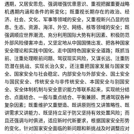
遇期，又居安思危、强调增强忧患意识、重视把握重要战略
机遇期内涵和条件的新变化；既重视长期存在的政治、经
济、社会、文化、军事等领域的安全，又重视新兴凸显的信
息、生态、资源、海洋、外空、网络、核等领域的安全；既
强调顺应世界潮流、充分利用国际大势有利因素、积极防范
外部风险侵害冲击，又坚定地从中国国情出发、把各种国家
安全理论和实践中国化、走中国特色国家安全道路；既抓当
前、注重处理眼前问题、驾驭现实风险，又谋长远、注重防
范潜在挑战、实现长治久安，还注重把国家发展与国家安
全、国家安全与社会稳定、内部安全与外部安全、国土安全
与国民安全、传统安全与非传统安全、本国安全与别国安
全、安全体制机制与安全意识能力等联系起来，实现统分结
合、点面结合、一般与重点结合、平衡兼顾、贯通驾驭各种
复杂因素；既重维护又重塑造、既讲原则性又讲策略性、既
讲需求又讲能力、既坚持立足于防又坚持有效处置风险；而
且还强调与时俱进，适应新时代新要求，根据国家安全形势
的变化，针对国家安全面临的新问题和新挑战及时调整应对