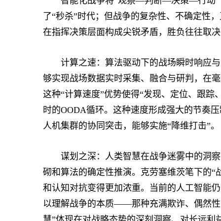
智能化战争将“观察—判断—决策—行动”（
了“秒杀”时代；但战争的复杂性、不确定性，又
在指挥决策层面构成尖锐矛盾，胜负往往取决
计算之速：算法驱动下的战场瞬时响应与节
够实现战场数据实时采集、融合与研判，在毫
这种“计算速度”优势使得“发现、定位、跟踪
时的OODA循环。这种速度形成强大的节奏
人机集群的协同突击，能够实施“降维打击”。
谋划之深：人类智慧在战争迷雾中的洞察、
砌和算法的确定性推演。克劳塞维茨笔下的“
和认知对抗变得更加浓重。当前的人工智能仍
以理解战争的本质——那种充满欺诈、偶然性
慧”体现在对战略态势的深刻洞察、对长远利