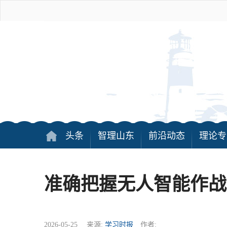
头条
智理山东
前沿动态
理论专
准确把握无人智能作战
2026-05-25 来源:
学习时报
作者: