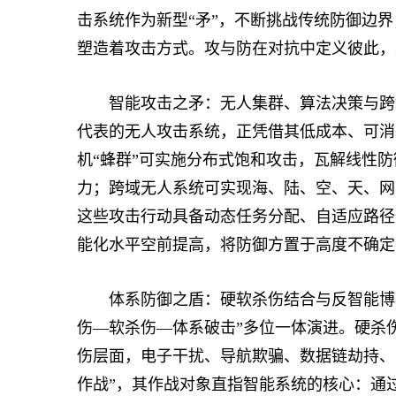
击系统作为新型“矛”，不断挑战传统防御边界
塑造着攻击方式。攻与防在对抗中定义彼此，
智能攻击之矛：无人集群、算法决策与跨域
代表的无人攻击系统，正凭借其低成本、可消
机“蜂群”可实施分布式饱和攻击，瓦解线性
力；跨域无人系统可实现海、陆、空、天、网
这些攻击行动具备动态任务分配、自适应路径
能化水平空前提高，将防御方置于高度不确定
体系防御之盾：硬软杀伤结合与反智能博弈
伤—软杀伤—体系破击”多位一体演进。硬杀
伤层面，电子干扰、导航欺骗、数据链劫持、
作战”，其作战对象直指智能系统的核心：通