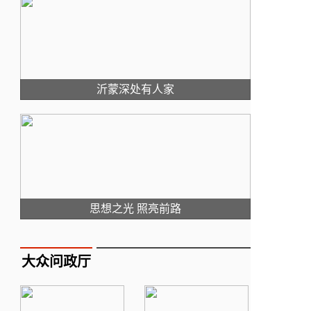
沂蒙深处有人家
思想之光 照亮前路
大众问政厅