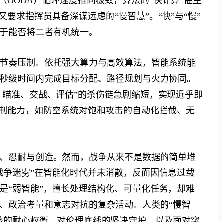
OODA）循环速度推向极致，算法的“快计算”催生
要求指挥员具备深谋远虑的“慢智慧”。“快”与“慢”
于能否将二者有机统一。
奏压制。依托强大算力与高效算法，智能系统能
秒级时间内完成目标分配、路径规划与火力协同。
、瞄准、交战、评估”的杀伤链急剧缩短，实现近乎即
压制能力，如防空系统对饱和攻击的自动化拦截、无
忍耐与创造。然而，战争从来不是数据的简单堆
战争迷雾”在智能化时代并未消散，反而因信息过载
是“弱智能”，擅长处理结构化、可量化任务，却难
、政治考量和意志对抗的复杂活动。人类的“慢智
益的耐心权衡、对伦理底线的坚决守护，以及面对突