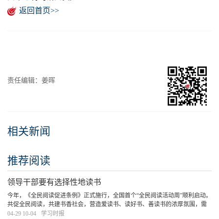
返回首页>>
责任编辑：姜晖
相关新闻
推荐阅读
领导干部要有选择性地读书
今年，《全民阅读促进条例》正式施行，全国首个“全民阅读活动周”顺利启动。
共促全民阅读，共建书香社会，营造爱读书、读好书、善读书的浓厚氛围，需
要领导干部率先垂范，既要在“爱读书”“善读书”上下功夫，更要在“读好书”上见
04-29 10-04
学习时报