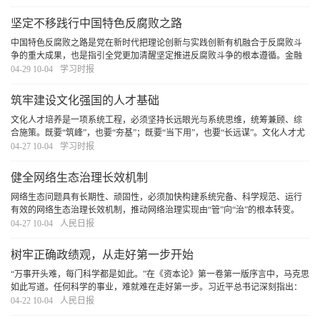
真章。
[详细]
坚定不移践行中国特色反腐败之路
中国特色反腐败之路是党在新时代把理论创新与实践创新有机融合于反腐败斗
争的重大成果，也是指引全党更加清醒坚定推进反腐败斗争的根本遵循。金融
是深化整治腐败的重点领域，必须坚定不移践行中国特色反腐败之路，打好金
04-29 10-04
学习时报
融领域反腐败斗争攻坚战持久战总体战，为加快建
[详细]
筑牢建设文化强国的人才基础
文化人才培养是一项系统工程，必须坚持长远眼光与系统思维，统筹兼顾、综
合施策。既要“筑峰”，也要“夯基”；既要“当下用”，也要“长远谋”。文化人才尤
其是文艺人才的成长有其自身规律和特点，必须深刻洞察当前人才队伍呈现的
04-27 10-04
学习时报
新特点、面对的新形势、出现的新问题
[详细]
健全网络生态治理长效机制
网络生态问题具有长期性、顽固性，必须加快构建系统完备、科学规范、运行
有效的网络生态治理长效机制，推动网络治理实现由“管”向“治”的根本转变。
[详细]
04-27 10-04
人民日报
树牢正确政绩观，从走好第一步开始
“万事开头难，每门科学都是如此。”在《资本论》第一卷第一版序言中，马克思
如此写道。任何科学的事业，难就难在走好第一步。习近平总书记深刻指出：
“第一步走错了就不行。如果抱着当官谋利的想法，那做的一切事情都不会对。”
04-22 10-04
人民日报
对于党员干部而言，走好第一步是树立和
[详细]