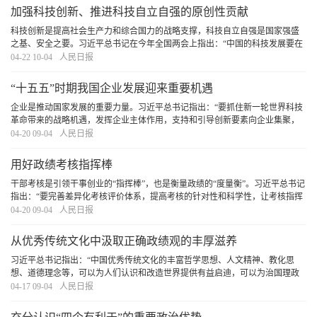
加强科技创新、推进科技自立自强的原创性贡献
科技创新是提高社会生产力和综合国力的战略支撑，科技自立自强是国家强盛
之基、安全之要。习近平总书记在今年全国两会上指出：“中国的科技发展要在
国际上开展合作的同时，坚持独立自主、自立自强，更好承担起我们的历史责
04-22 10-04
人民日报
任。”这一重要论述，深刻揭示了加强科技创新
[详细]
“十五五”时期我国企业发展迎来重要机遇
企业是推动国家发展的重要力量。习近平总书记指出：“要抓住新一轮世界科技
革命带来的战略机遇，发挥企业主体作用，支持和引导创新要素向企业集聚，
不断增强企业创新动力、创新活力、创新实力。”“十五五”规划纲要确定了未来
04-20 09-04
人民日报
五年国家发展的主要目标和重大任务。随着
[详细]
用好政绩考核指挥棒
干部考核是引领干事创业的“指挥棒”，也是衡量政绩的“度量衡”。习近平总书记
指出：“要完善差异化考核评价体系，提高考核的针对性和科学性，让考核指挥
棒真正管用。”引导广大党员干部树立和践行正确政绩观，创造造福人民、群众
04-20 09-04
人民日报
公认的政绩，必须用好政绩考核指挥棒
[详细]
从优秀传统文化中汲取正确政绩观的丰厚滋养
习近平总书记指出：“中国优秀传统文化的丰富哲学思想、人文精神、教化思
想、道德理念等，可以为人们认识和改造世界提供有益启迪，可以为治国理政
提供有益启示”。我们要坚持古为今用、推陈出新，结合实际，不断从中华优秀
04-17 09-04
人民日报
传统文化中汲取正确政绩观的丰厚滋养。
[详细]