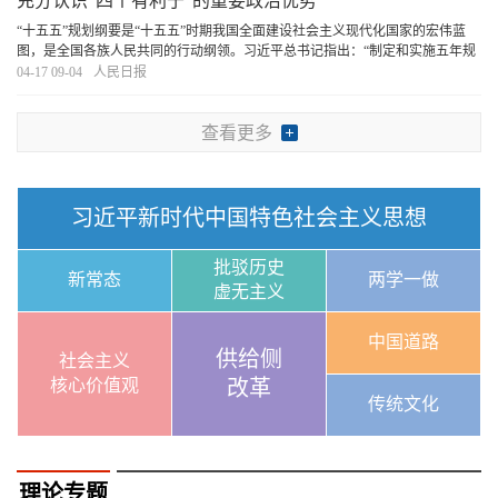
充分认识“四个有利于”的重要政治优势
“十五五”规划纲要是“十五五”时期我国全面建设社会主义现代化国家的宏伟蓝
图，是全国各族人民共同的行动纲领。习近平总书记指出：“制定和实施五年规
划是我们党治国理政一条重要经验，是中国特色社会主义制度一个重要政治优
04-17 09-04
人民日报
势，有利于实现党的领导，有利于集中力量
[详细]
查看更多
习近平新时代中国特色社会主义思想
批驳历史
新常态
两学一做
虚无主义
中国道路
供给侧
社会主义
核心价值观
改革
传统文化
理论专题