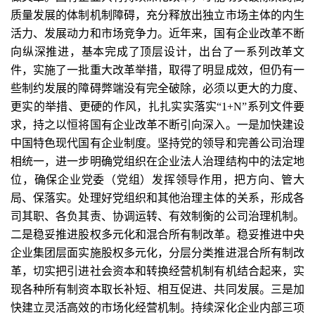
质量发展的体制机制障碍，充分释放出独立市场主体的内生
活力、发展动力和市场竞争力。近年来，国有企业改革不断
向纵深推进，基本完成了顶层设计，出台了一系列改革文
件，实施了一批重大改革举措，取得了明显成效，但仍有一
些制约发展的障碍弊端没有完全破除，必须以更大的力度、
更实的举措、更硬的作风，扎扎实实落实“1+N”系列文件要
求，持之以恒将国有企业改革不断引向深入。一是加快建设
中国特色现代国有企业制度。坚持党的领导和完善公司治理
相统一，进一步明确党组织在企业法人治理结构中的法定地
位，确保企业党委（党组）发挥领导作用，把方向、管大
局、保落实。处理好党组织和其他治理主体的关系，形成各
司其职、各负其责、协调运转、有效制衡的公司治理机制。
二是稳妥推进股权多元化和混合所有制改革。稳妥推进中央
企业集团层面实施股权多元化，分层分类推进混合所有制改
革，切实把引进社会资本和转换经营机制有机结合起来，实
现各种所有制资本取长补短、相互促进、共同发展。三是加
快建立灵活高效的市场化经营机制。持续深化企业内部三项