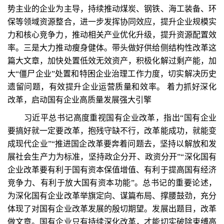
势主业的企业为主导，持续推动煤炭、钢铁、海工装备、环
保等领域资源整合，进一步发挥协同效应，提升企业规模实
力和核心竞争力，推动相关产业优化升级，提升资源配置效
率。三是大力推动瘦身健体。带头做好供给侧结构性改革这
篇大文章，加快处置低效无效资产，积极化解过剩产能，加
大“僵尸企业”处置和特困企业治理工作力度，切实解决历史
遗留问题，有效提升企业运营质量和效率。 着力抓好深化
改革，启动国有企业高质量发展强大引擎
习近平总书记高度重视国有企业改革，指出“国有企业
要搞好就一定要改革，抱残守缺不行，改革能成功，就能变
成现代企业”“推进国企改革要奔着问题去，坚持以解放和发
展社会生产力为标准，坚持政企分开、政资分开”“深化国有
企业改革要有利于国有资本保值增值、有利于提高国有经济
竞争力、有利于放大国有资本功能”。总书记的重要论述，
为深化国有企业改革举旗定向、谋篇布局、撑腰鼓劲，充分
体现了对国有企业改革发展的殷切期望。发展出题目，改革
做文章。国有企业只有持续深化改革，才能切实破除束缚高