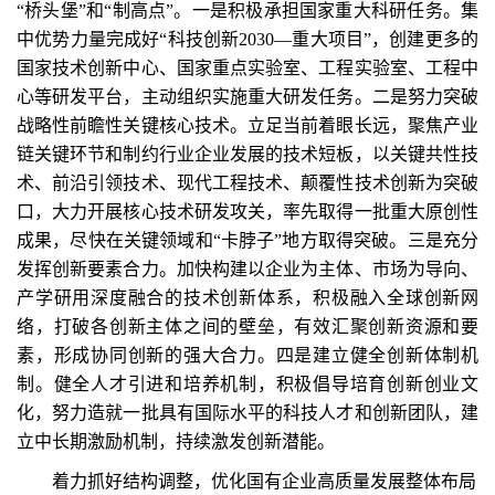
“桥头堡”和“制高点”。一是积极承担国家重大科研任务。集
中优势力量完成好“科技创新2030—重大项目”，创建更多的
国家技术创新中心、国家重点实验室、工程实验室、工程中
心等研发平台，主动组织实施重大研发任务。二是努力突破
战略性前瞻性关键核心技术。立足当前着眼长远，聚焦产业
链关键环节和制约行业企业发展的技术短板，以关键共性技
术、前沿引领技术、现代工程技术、颠覆性技术创新为突破
口，大力开展核心技术研发攻关，率先取得一批重大原创性
成果，尽快在关键领域和“卡脖子”地方取得突破。三是充分
发挥创新要素合力。加快构建以企业为主体、市场为导向、
产学研用深度融合的技术创新体系，积极融入全球创新网
络，打破各创新主体之间的壁垒，有效汇聚创新资源和要
素，形成协同创新的强大合力。四是建立健全创新体制机
制。健全人才引进和培养机制，积极倡导培育创新创业文
化，努力造就一批具有国际水平的科技人才和创新团队，建
立中长期激励机制，持续激发创新潜能。
着力抓好结构调整，优化国有企业高质量发展整体布局