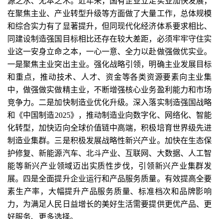
源之水、无本之木。近年来，国有企业立足实业加快发展，
在聚焦主业、产业转型升级等方面做了大量工作，总体规模
和综合实力有了显著提升，但同现代化经济体系要求相比、
同建设制造强国目标相比还存在较大差距，必须牢牢守住实
业这一安身立命之本，一心一意、全力以赴做强做优实业。
一是聚焦主业突出主业。强化战略引领，明确主业发展目标
和重点，推动技术、人才、资金等各类资源要素向主业集
中，做强做实做精主业，不断增强核心业务盈利能力和市场
竞争力。二是加快制造业优化升级。深入落实制造强国战略
和《中国制造2025》，推动制造业向数字化、网络化、智能
化转型，加快迈向全球价值链中高端，积极培育世界级先进
制造业集群。三是积极发展战略性新兴产业。加快在生态保
护修复、新能源汽车、北斗产业、互联网、大数据、人工智
能等新兴产业领域迈出实质性步伐，引领新兴产业集群发
展。四是全面提升企业运行和产品服务质量。有效提高全要
素生产率，大幅提升产品服务质量、标准档次和品牌影响
力，为满足人民日益增长的美好生活需要提供更优产品、更
好服务、更多选择。