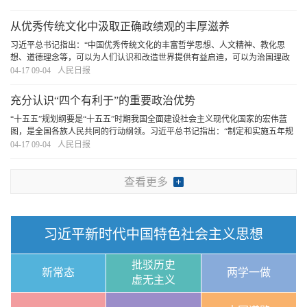
公认的政绩，必须用好政绩考核指挥棒
[详细]
从优秀传统文化中汲取正确政绩观的丰厚滋养
习近平总书记指出：“中国优秀传统文化的丰富哲学思想、人文精神、教化思
想、道德理念等，可以为人们认识和改造世界提供有益启迪，可以为治国理政
提供有益启示”。我们要坚持古为今用、推陈出新，结合实际，不断从中华优秀
04-17 09-04
人民日报
传统文化中汲取正确政绩观的丰厚滋养。
[详细]
充分认识“四个有利于”的重要政治优势
“十五五”规划纲要是“十五五”时期我国全面建设社会主义现代化国家的宏伟蓝
图，是全国各族人民共同的行动纲领。习近平总书记指出：“制定和实施五年规
划是我们党治国理政一条重要经验，是中国特色社会主义制度一个重要政治优
04-17 09-04
人民日报
势，有利于实现党的领导，有利于集中力量
[详细]
查看更多
习近平新时代中国特色社会主义思想
批驳历史
新常态
两学一做
虚无主义