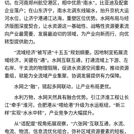
切。在河南郑州航空港区，相中优质“南水”，比亚迪及配套
企业落户；在山东济宁，南水北调东线输水，抬升京杭大运
河水位，让济宁港通江达海，重塑区位优势。水网布局与经
济版图深度契合，让水资源这一基础性、战略性资源要素流
向产业最需要、发展最迫切的领域，为产业向新而行、向优
转型提供助力。
“流域经济”被写进“十五五”规划纲要。因地制宜拓展流
域经济，关键在“通”。水网互联互通，打通流域上下游、左
右岸、干支流的物理阻隔，促进水资源空间重构，推动资源
重组，就能为全流域产业集聚、协调发展提供有力保障。
水网之“融”，链起多网联动，让产业布局更优。
水利万物，水网天然具有融合优势。引江济淮工程让长
江“牵手”淮河，合肥港从“喂给港”升级为水运枢纽，“新三
样”实现“水水中转”，产业竞争力大幅提升。
从“适配度”视角拓展观察，“六张网”互联互通，水流、
电流、物流、信息流优化组合，弥补区域资源要素的短板，