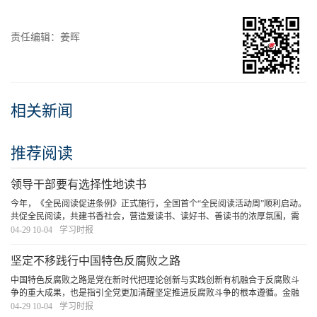
责任编辑：姜晖
相关新闻
推荐阅读
领导干部要有选择性地读书
今年，《全民阅读促进条例》正式施行，全国首个“全民阅读活动周”顺利启动。
共促全民阅读，共建书香社会，营造爱读书、读好书、善读书的浓厚氛围，需
要领导干部率先垂范，既要在“爱读书”“善读书”上下功夫，更要在“读好书”上见
04-29 10-04
学习时报
真章。
[详细]
坚定不移践行中国特色反腐败之路
中国特色反腐败之路是党在新时代把理论创新与实践创新有机融合于反腐败斗
争的重大成果，也是指引全党更加清醒坚定推进反腐败斗争的根本遵循。金融
是深化整治腐败的重点领域，必须坚定不移践行中国特色反腐败之路，打好金
04-29 10-04
学习时报