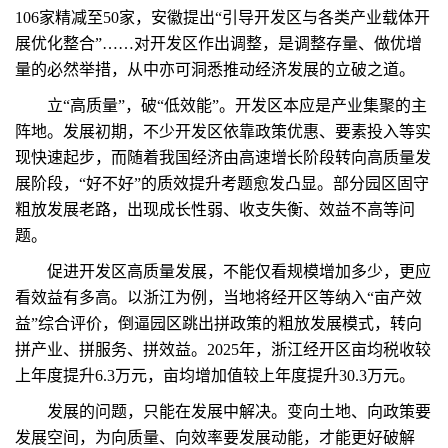
106家精减至50家，安徽提出“引导开发区与各类产业载体开
展优化整合”……对开发区作出调整，是调整存量、做优增
量的必然举措，从中亦可洞悉推动经济发展的立破之道。
立“高质量”，破“低效能”。开发区本应是产业集聚的主
阵地。发展初期，不少开发区依靠政策优惠、要素投入等实
现快速起步，而随着我国经济由高速增长阶段转向高质量发
展阶段，“好不好”的质效提升考题愈发凸显。部分园区固守
粗放发展老路，出现成长性弱、收支失衡、效益不高等问
题。
促进开发区高质量发展，不能仅看规模增加多少，更应
看效益有多高。以浙江为例，当地将经开区等纳入“亩产效
益”综合评价，倒逼园区跳出拼政策的粗放发展模式，转向
拼产业、拼服务、拼效益。2025年，浙江经开区亩均税收较
上年度提升6.3万元，亩均增加值较上年度提升30.3万元。
发展的问题，只能在发展中解决。变向土地、向政策要
发展空间，为向质量、向效率要发展动能，才能更好破解