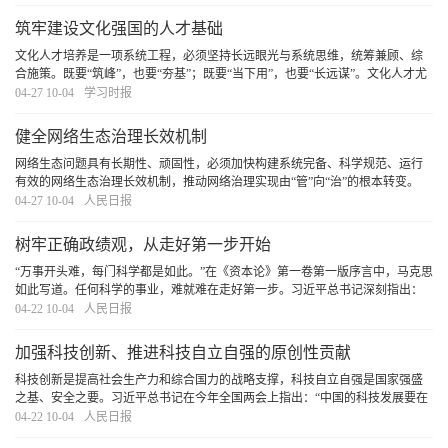
融领域反腐败斗争攻坚战持久战总体战，为加快建
[详细]
筑牢建设文化强国的人才基础
文化人才培养是一项系统工程，必须坚持长远眼光与系统思维，统筹兼顾、综
合施策。既要“筑峰”，也要“夯基”；既要“当下用”，也要“长远谋”。文化人才尤
其是文艺人才的成长有其自身规律和特点，必须深刻洞察当前人才队伍呈现的
04-27 10-04
学习时报
新特点、面对的新形势、出现的新问题
[详细]
健全网络生态治理长效机制
网络生态问题具有长期性、顽固性，必须加快构建系统完备、科学规范、运行
有效的网络生态治理长效机制，推动网络治理实现由“管”向“治”的根本转变。
[详细]
04-27 10-04
人民日报
树牢正确政绩观，从走好第一步开始
“万事开头难，每门科学都是如此。”在《资本论》第一卷第一版序言中，马克思
如此写道。任何科学的事业，难就难在走好第一步。习近平总书记深刻指出：
“第一步走错了就不行。如果抱着当官谋利的想法，那做的一切事情都不会对。”
04-22 10-04
人民日报
对于党员干部而言，走好第一步是树立和
[详细]
加强科技创新、推进科技自立自强的原创性贡献
科技创新是提高社会生产力和综合国力的战略支撑，科技自立自强是国家强盛
之基、安全之要。习近平总书记在今年全国两会上指出：“中国的科技发展要在
国际上开展合作的同时，坚持独立自主、自立自强，更好承担起我们的历史责
04-22 10-04
人民日报
任。”这一重要论述，深刻揭示了加强科技创新
[详细]