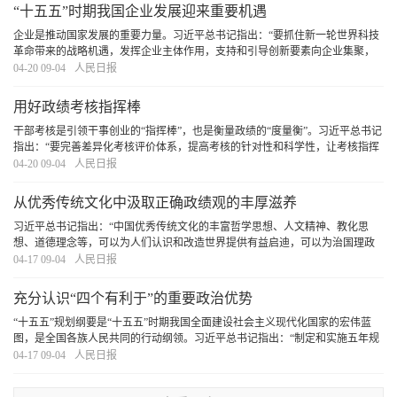
“十五五”时期我国企业发展迎来重要机遇
企业是推动国家发展的重要力量。习近平总书记指出：“要抓住新一轮世界科技
革命带来的战略机遇，发挥企业主体作用，支持和引导创新要素向企业集聚，
不断增强企业创新动力、创新活力、创新实力。”“十五五”规划纲要确定了未来
04-20 09-04
人民日报
五年国家发展的主要目标和重大任务。随着
[详细]
用好政绩考核指挥棒
干部考核是引领干事创业的“指挥棒”，也是衡量政绩的“度量衡”。习近平总书记
指出：“要完善差异化考核评价体系，提高考核的针对性和科学性，让考核指挥
棒真正管用。”引导广大党员干部树立和践行正确政绩观，创造造福人民、群众
04-20 09-04
人民日报
公认的政绩，必须用好政绩考核指挥棒
[详细]
从优秀传统文化中汲取正确政绩观的丰厚滋养
习近平总书记指出：“中国优秀传统文化的丰富哲学思想、人文精神、教化思
想、道德理念等，可以为人们认识和改造世界提供有益启迪，可以为治国理政
提供有益启示”。我们要坚持古为今用、推陈出新，结合实际，不断从中华优秀
04-17 09-04
人民日报
传统文化中汲取正确政绩观的丰厚滋养。
[详细]
充分认识“四个有利于”的重要政治优势
“十五五”规划纲要是“十五五”时期我国全面建设社会主义现代化国家的宏伟蓝
图，是全国各族人民共同的行动纲领。习近平总书记指出：“制定和实施五年规
划是我们党治国理政一条重要经验，是中国特色社会主义制度一个重要政治优
04-17 09-04
人民日报
势，有利于实现党的领导，有利于集中力量
[详细]