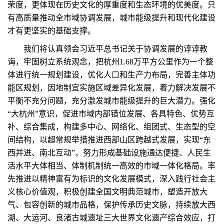
荣度，更体现在历史文化的厚重度和生态环境的优美度。只
有高质量推动全市域协调发展，城市能级提升和现代化建设
才有更坚实的基础支撑。
我们将认真领会习近平总书记关于协调发展的谆谆教
诲，牢固树立系统观念，把杭州1.68万平方公里作为一个整
体进行统一规划建设，优化人口和生产力布局，完善主体功
能区规划，因地制宜实施区域差异化发展，着力解决发展不
平衡不充分问题，充分激发城市能级提升的巨大潜力。强化
“大杭州”意识，促进市域内部错位发展、各具特色、优势互
补、综合集成，构建多中心、网络化、组团式、生态型的空
间结构，以超常规举措推进西部山区跨越式发展，实现“东
西并进、南北互动”，努力形成基础设施通达便捷、人民生
活水平大体相当、体制机制统一高效的市域一体化格局。率
先推进以精神富有为标识的文化发展模式，深入践行社会主
义核心价值观，积极创建全国文明典范城市，塑造开放大
气、包容创新的城市品格，保护传承历史文脉，持续放大西
湖、大运河、良渚古城遗址三大世界文化遗产综合效应，打