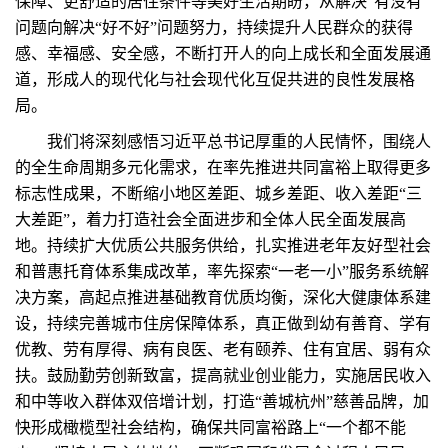
保障、更舒适的居住条件等美好生活期盼，从解决“有没有”
问题向解决“好不好”问题努力，持续提升人民群众的获得
感、幸福感、安全感，不断打开人的向上成长和全面发展通
道，形成人的现代化与社会现代化互促共进的良性发展格
局。
我们将深刻感悟习近平总书记厚重的人民情怀，围绕人
的全生命周期多元化需求，在率先推进共同富裕上取得更多
标志性成果，不断缩小地区差距、城乡差距、收入差距“三
大差距”，着力打造社会全面进步和全体人民全面发展高
地。持续扩大优质公共服务供给，扎实推进老年友好型社会
和普惠托育体系集成改革，率先探索“一老一小”服务系统解
决方案，高起点推进基础教育优质均衡，深化大健康体系建
设，持续完善城市住房保障体系，真正做到幼有善育、学有
优教、劳有厚得、病有良医、老有颐养、住有宜居、弱有众
扶。鼓励勤劳创新致富，提高就业创业能力，实施居民收入
和中等收入群体双倍增计划，打造“善城杭州”慈善品牌，加
快形成橄榄型社会结构，确保共同富裕路上“一个都不能