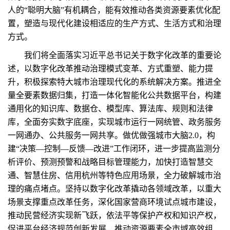
人的“聪明大脑”有机耦合，能有效推动各类资源要素优化配
置，塑造与现代化建设相适应的生产方式、生活方式和治理
方式。
我们将全面落实习近平总书记关于数字化改革的重要论
述，以数字化改革推动治理模式变革、方式重塑、能力提
升，积极探索特大城市治理现代化的系统解决方案。推进全
量全要素数据归集，打造一体化智能化公共数据平台，构建
通用化的知识库、数据仓、模型库、算法库、规则和法律
库，全面夯实数字底座，实现城市运行一网统管、政务服务
一网通办、公共服务一网共享。做优做强城市大脑2.0，构
建“决策—控制—反馈—改进”工作闭环，进一步提高监测分
析评价、预测预警和战略目标管理能力，加快打造智慧交
通、智慧住房、信用杭州等特色应用场景，全力破解城市治
理的痛点堵点。坚持以数字化改革撬动各领域改革，以重大
场景支撑重点改革任务，深化国家营商环境试点城市建设，
推动民营经济实现新飞跃，依法平等保护产权和知识产权，
促进平台经济规范创新发展，推动资源要素全市域高效组