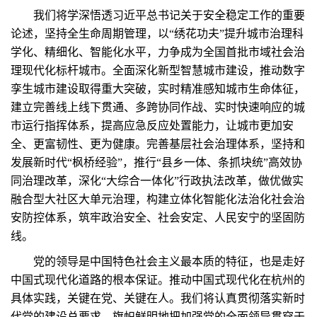
我们将学深悟透习近平总书记关于安全稳定工作的重要
论述，坚持全生命周期管理，以“绣花功夫”提升城市治理科
学化、精细化、智能化水平，力争成为全国首批市域社会治
理现代化标杆城市。全面深化新型智慧城市建设，推动数字
孪生城市建设取得重大突破，实时精准感知城市生命体征，
建立完善线上线下贯通、多跨协同作战、实时快速响应的城
市运行指挥体系，提高应急反应处置能力，让城市更加安
全、更富韧性、更为健康。完善基层社会治理体系，坚持和
发展新时代“枫桥经验”，推行“县乡一体、条抓块统”高效协
同治理改革，深化“大综合一体化”行政执法改革，做优做实
融合型大社区大单元治理，构建立体化智能化法治化社会治
安防控体系，筑牢政治安全、社会安定、人民安宁的坚固防
线。
党的领导是中国特色社会主义最本质的特征，也是走好
中国式现代化道路的根本保证。推动中国式现代化在杭州的
具体实践，关键在党、关键在人。我们将认真贯彻落实新时
代党的建设总要求，旗帜鲜明地把加强党的全面领导贯穿于