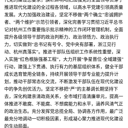
推进现代化建设的全过程各领域，以高水平党建引领高质量
发展。大力加强政治建设，坚定不移做“两个确立”忠诚拥护
者、“两个维护”示范引领者，深化完善学习贯彻习近平总书
记对杭州工作重要指示批示精神的工作闭环管理机制，全面
提升各级领导干部的政治判断力、政治领悟力、政治执行
力，切实做到“总书记有号令、党中央有部署，浙江见行
动、杭州真落实”。推进干部队伍组织工作系统性重塑，深
入实施“红色根脉强基工程”，大力开展“争星晋位·全域建强”
行动，建强上下贯通、执行有力的基层组织体系，健全干部
成长选育管用全链条，持续开展领导干部专业能力提升计
划，推动干部常态化交流，不断激发干部队伍在现代化建设
中的争先创优活力。坚定不移把“严”的主基调长期坚持下
去，深化构建亲清政商关系，全市域打造清廉单元，提高一
体推进不敢腐、不能腐、不想腐能力和水平，涵养风清气正
的政治生态。充分发挥党总揽全局、协调各方作用，最广泛
最充分地调动一切积极因素，形成凝心聚力推进现代化建设
的生动局面。