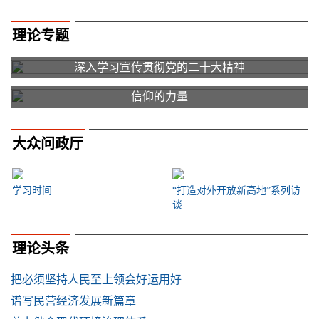
理论专题
深入学习宣传贯彻党的二十大精神
信仰的力量
大众问政厅
学习时间
“打造对外开放新高地”系列访
谈
理论头条
把必须坚持人民至上领会好运用好
谱写民营经济发展新篇章