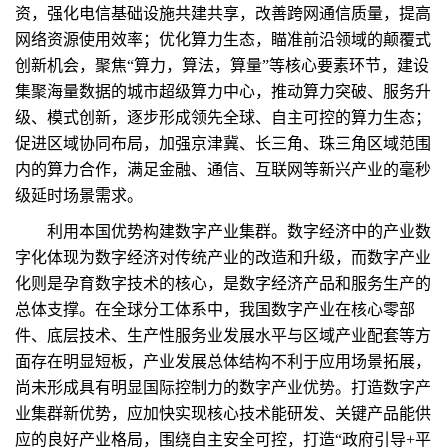
资，强化电信基础设施共建共享，改善跨网通信质量，提高
网络资源使用效率；优化算力生态，瞄准前沿领域的颠覆式
创新机会，聚焦“算力，算法，算量”等核心要素环节，建设
集聚海量数据的城市超级算力中心，推动算力突破、服务升
级、模式创新，逐步形成领先全球、自主可控的算力生态；
促进区域协同布局，加强京津冀、长三角、珠三角区域范围
内的算力合作，满足金融、通信、互联网等新兴产业的毫秒
级延时场景需求。
利用本国优势构建数字产业集群。数字经济中的产业数
字化体现为数字经济对传统产业的改造和升级，而数字产业
化则是孕育数字技术的核心，是数字经济产品和服务生产的
总体支撑。在全球分工体系中，我国数字产业在核心零部
件、底层技术、生产性服务业发展水平与区域产业配套等方
面存在明显短板，产业发展总体结构不利于应用场景拓展，
尚未形成具有明显国际控制力的数字产业优势。打造数字产
业集群新优势，应加快实现核心技术能研发、关键产品能供
应的良好产业格局，围绕自主安全可控，打造“政府引导+平