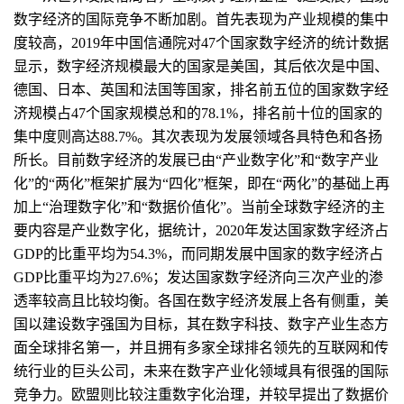
数字经济的国际竞争不断加剧。首先表现为产业规模的集中
度较高，2019年中国信通院对47个国家数字经济的统计数据
显示，数字经济规模最大的国家是美国，其后依次是中国、
德国、日本、英国和法国等国家，排名前五位的国家数字经
济规模占47个国家规模总和的78.1%，排名前十位的国家的
集中度则高达88.7%。其次表现为发展领域各具特色和各扬
所长。目前数字经济的发展已由“产业数字化”和“数字产业
化”的“两化”框架扩展为“四化”框架，即在“两化”的基础上再
加上“治理数字化”和“数据价值化”。当前全球数字经济的主
要内容是产业数字化，据统计，2020年发达国家数字经济占
GDP的比重平均为54.3%，而同期发展中国家的数字经济占
GDP比重平均为27.6%；发达国家数字经济向三次产业的渗
透率较高且比较均衡。各国在数字经济发展上各有侧重，美
国以建设数字强国为目标，其在数字科技、数字产业生态方
面全球排名第一，并且拥有多家全球排名领先的互联网和传
统行业的巨头公司，未来在数字产业化领域具有很强的国际
竞争力。欧盟则比较注重数字化治理，并较早提出了数据价