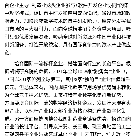
台企业主导+制造业龙头企业参与+软件开发企业协同”的集
中攻坚模式，促进自主研发和应用双向适配，通过市场和政
府合力，加快形成数字技术的自主研发能力。应充分发挥我
国市场的巨大吸引力，面向全球精准招引外资重大项目，吸
引集聚优质发展资源，吸纳全球创新资源为中国产业和科技
创新服务，打造开放稳定、具有国际竞争力的数字产业供应
链。
培育国际一流标杆企业，搭建面向行业的长链平台。根
据胡润研究院的数据，2021年全球1058家“独角兽”企业中，
中国以301家位列全球第二，其中8家“独角兽”企业估值超千
亿元。但总体来看，国内规模化数字应用场景优势尚未转化
为全球竞争技术优势。未来打造产业数字化集群新优势，一
方面要培育国际一流的数字经济标杆企业，发展壮大现有头
部企业，以标杆企业和头部企业为核心构造产业数字化集
群。另一方面应协同整合我国制造业全链条优势，搭建面向
行业的长链平台。引导京津冀、长三角、珠三角地区的工业
互联网骨干企业带动区域其他企业“上云用数”，扩大数字经