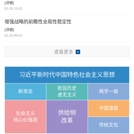
[详细]
03-30 10-03
增强战略的前瞻性全局性稳定性
[详细]
03-29 09-03
查看更多
习近平新时代中国特色社会主义思想
批驳历史
新常态
两学一做
虚无主义
中国道路
供给侧
社会主义
核心价值观
改革
传统文化