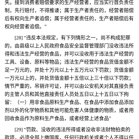
失。接到消费者赔偿要求的生产经营者，应当实行首负责任
制，先行赔付，不得推诿；属于生产者责任的，经营者赔偿
后有权向生产者追偿；属于经营者责任的，生产者赔偿后有
权向经营者追偿。”
[28] “违反本法规定，有下列情形之一，尚不构成犯罪
的，由县级以上人民政府食品安全监督管理部门没收违法所
得和违法生产经营的食品，并可以没收用于违法生产经营的
工具、设备、原料等物品；违法生产经营的食品货值金额不
足一万元的，并处十万元以上十五万元以下罚款；货值金额
一万元以上的，并处货值金额十五倍以上三十倍以下罚款；
情节严重的，吊销许可证，并可以由公安机关对其直接负责
的主管人员和其他直接责任人员处五日以上十五日以下拘
留：（一）用非食品原料生产食品、在食品中添加食品添加
剂以外的化学物质和其他可能危害人体健康的物质，或者用
回收食品作为原料生产食品，或者经营上述食品”
[29] “罚款、没收的违法所得或者没收非法财物拍卖的
款项，必须全部上缴国库，任何行政机关或者个人不得以任