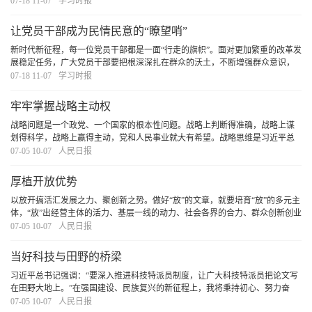
也是防范金融风险的根本举措”，强调要“增强金融服务实体经济能力，坚决打好
07-18 11-07
学习时报
防范化解包括金融风险在内的重大风险攻坚战
[详细]
让党员干部成为民情民意的“瞭望哨”
新时代新征程，每一位党员干部都是一面“行走的旗帜”。面对更加繁重的改革发
展稳定任务，广大党员干部要把根深深扎在群众的沃土，不断增强群众意识，
提高群众工作能力，成为堪当民族复兴重任的骨干力量。
[详细]
07-18 11-07
学习时报
牢牢掌握战略主动权
战略问题是一个政党、一个国家的根本性问题。战略上判断得准确，战略上谋
划得科学，战略上赢得主动，党和人民事业就大有希望。战略思维是习近平总
书记反复强调的重要思维方法。全面建设社会主义现代化国家，必须深入学习
07-05 10-07
人民日报
领会习近平新时代中国特色社会主义思想蕴含的战
[详细]
厚植开放优势
以放开搞活汇发展之力、聚创新之势。做好“放”的文章，就要培育“放”的多元主
体，“放”出经营主体的活力、基层一线的动力、社会各界的合力、群众创新创业
的潜力。各级领导干部要深刻理解建立“亲清政商关系”的内涵意义与路径，光明
07-05 10-07
人民日报
磊落同企业交往，帮企业解难题，
[详细]
当好科技与田野的桥梁
习近平总书记强调：“要深入推进科技特派员制度，让广大科技特派员把论文写
在田野大地上。”在强国建设、民族复兴的新征程上，我将秉持初心、努力奋
斗，继续发挥专业所长，努力钻研出更多成果，在乡村振兴中作出新的贡献。
07-05 10-07
人民日报