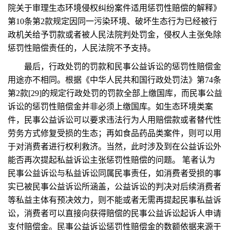
院关于审理生态环境侵权纠纷案件适用惩罚性赔偿的解释》
第10条第2款规定因同一污染环境、破坏生态行为已经被行
政机关给予罚款或者被人民法院判处罚金，侵权人主张免除
惩罚性赔偿责任的，人民法院不予支持。
最后，行政处罚的罚款和民事公益诉讼的惩罚性赔偿金
用途亦不相同。根据《中华人民共和国行政处罚法》第74条
第2款[29]的规定行政处罚的罚款全部上缴国库，而民事公益
诉讼的惩罚性赔偿金并非必须上缴国库。如生态环境类案
件，民事公益诉讼可以要求违法行为人用赔偿款或者替代性
劳务方式修复受损的生态；再如食品药品类案件，则可以用
于对消费者进行权利救济。当然，此时涉及到在公益诉讼外
能否再次提起私益诉讼主张惩罚性赔偿的问题。 笔者认为
民事公益诉讼与私益诉讼同属民事责任，如消费者受损的事
实已被民事公益诉讼所涵盖，公益诉讼的判决对后续消费者
等私益主体有预决效力，则不能或者无需再提起民事私益诉
讼，消费者可以直接向获得赔偿的民事公益诉讼起诉人申请
支付赔偿金。民事公益诉讼惩罚性赔偿金的数额依据来源于