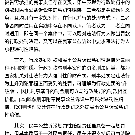
被告需承担的民事责任存在交叉，集中表现为行政处罚中的
罚款和民事公益诉讼中的惩罚性赔偿。二者都是金钱给付义
务，且均具有一定惩罚性，在行民并行的处理方式下，二者
能否同时适用在实践中存在不同认识。笔者认为，二者应同
时适用，即在同一个案件中，可以既对违法行为人做出罚款
的行政处罚决定，又可以在民事公益诉讼中要求违法行为人
承担惩罚性赔偿。
首先，行政处罚罚款和民事公益诉讼惩罚性赔偿分属两
种不同的性质。行政罚款与刑事案件的罚金刑属同类，都为
国家机关对违法行为人强制性的财产罚。刑事处罚是违法行
为上升到犯罪程度而受到的处罚，可理解为行政处罚的“升
级版”，因此刑事案件的罚金刑可以与行政处罚的罚款相互
折抵。[25]既然刑事附带民事公益诉讼中可以提惩罚性赔
偿，[26]则也理应允许在行政处罚之外提民事公益诉讼惩罚
性赔偿。
其次，民事公益诉讼惩罚性赔偿责任虽具备一定惩罚
性，但其本质属于一种民事责任，虽在获得支持后可由法院