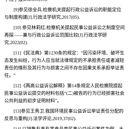
[9]参见徐全兵.检察机关提起行政公益诉讼的职能定位
与制度构建[J].行政法学研究,2017(05).
[10] 参见林莉红.检察机关提起民事公益诉讼之制度空间
再探——兼与行政公益诉讼范围比较[J].行政法学研
究,2022(02).
[11]《民法典》第1230条的规定：“因污染环境、破坏生
态发生纠纷，行为人应当就法律规定的不承担责任或者减轻
责任的情形及其行为与损害之间不存在因果关系承担举证责
任。”
[12]《两高公益诉讼解释》第14条规定人民检察院提起
民事公益诉讼提交的材料包括“(二)被告的行为已经损害社会
公共利益的初步证明材料”。
[13]参见王秀卫.我国环境民事公益诉讼举证责任分配的
反思与重构[J].法学评论,2019,37(02).
[14] 以销售有毒有害食品类民事公益诉讼案件为例，大