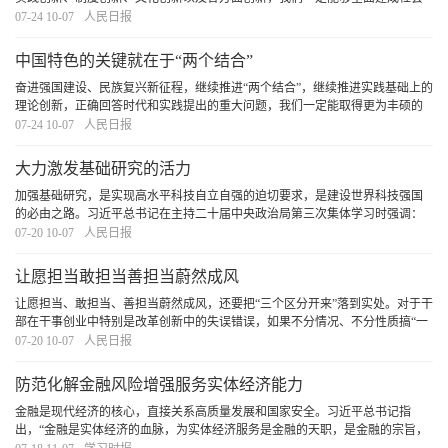
主义现代化强国、推动中华文明重焕荣光。
[详细]
07-24 10-07
人民日报
中国特色的关键就在于“两个结合”
奋进强国建设、民族复兴新征程，继续推进“两个结合”，继续推进实践基础上的
理论创新，正确回答时代和实践提出的重大问题，我们一定能取得更为丰硕的
理论创新成果，推动党和国家事业不断从胜利走向胜利。
[详细]
07-24 10-07
人民日报
大力激发基础研究的活力
加强基础研究，是实现高水平科技自立自强的迫切要求，是建设世界科技强国
的必由之路。习近平总书记在主持二十届中央政治局第三次集体学习时强调：
“必须深化基础研究体制机制改革，发挥好制度、政策的价值驱动和战略牵引作
07-20 10-07
人民日报
用。”加快实现高水平科技自立自强，必须深化
[详细]
让愿担当敢担当善担当蔚然成风
让愿担当、敢担当、善担当蔚然成风，还要把“三个区分开来”落到实处。对于干
部在干事创业中特别是改革创新中的失误错误，如果不分情况、不分性质搞“一
刀切”，容易挫伤干部改革攻坚、干事创业的积极性。这就要求把“三个区分开
07-20 10-07
人民日报
来”落到实处，建立健全容错纠错机制，
[详细]
防范化解金融风险增强服务实体经济能力
金融是现代经济的核心，直接关系高质量发展和国家安全。习近平总书记指
出，“金融是实体经济的血脉，为实体经济服务是金融的天职，是金融的宗旨，