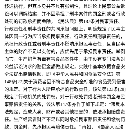
移送执行，但其本身并不具有强制性，且理论上民事公益诉
讼可以调解结案，并不因承担了刑事案件的罚金刑或者行政
处罚的罚款承担而免除。《民法典》第187条对民事责任、
行政责任和刑事责任的共同承担问题上，明确规定了民事主
体因同一行为应当承担民事责任、行政责任和刑事责任的，
承担行政责任或者刑事责任不影响承担民事责任，且当民事
主体的财产不足以支付的，应优先用于承担民事责任。举例
而言，生产销售有毒有害食品案件中，由于没有专门法条对
公益诉讼请求的赔偿金额做出规定，实践中基本依据食品安
全法提出赔偿数额，即《中华人民共和国食品安全法》第
148条[27]关于消费者因不符合食品安全标准的食品受到侵害
的规定。对于行为人所应承担的行政责任，该法第123条[28]
规定了行政机关的处罚权，对于行政处罚或者刑事罚金与民
事赔偿责任的关系，该法第147条亦作了如下规定：“违反本
法规定，造成人身、财产或者其他损害的，依法承担赔偿责
任。生产经营者财产不足以同时承担民事赔偿责任和缴纳罚
款、罚金时，先承担民事赔偿责任。” 再如，《最高人民法