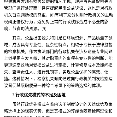
检察机关发现有损害公益的情况出现，理应首先督促相关监
管部门进行处理而非径直提起民事公益诉讼，这也是对行政
机关首次判断权的尊重，[8]有利于充分利用行政机关的主动
权纠正侵权行为，避免对正常的行政秩序造成不必要的影
响，节省司法资源。[9]
其次，公益损害源头特别是在环境资源、产品质量等领
域，成因具有专业性、复杂性特点，相较于专长于法律监督
的检察机关，作为执法部门的行政机关在涉及这些专业问题
上似乎更有发言权，其对职责内的事项有专业性的判断，能
更迅速高效地对受损公益进行定损、计算修复成本及期间损
失、查清责任人、进行处罚等，实现公益保护的高效、便
捷。这种情况下，检察机关倾向通过向行政机关制发检察建
议督促其履职便是一种综合考量下的策略选择的体现。
2.行政优先模式的不足及困境
虽然行政优先模式有着内嵌于制度设计的天然优势及策
略选择上的现实优势，但是其模式的弊端也随着检察理论和