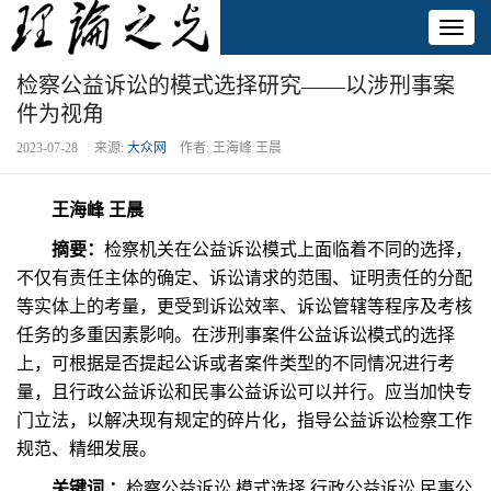
Toggl
naviga
检察公益诉讼的模式选择研究——以涉刑事案
件为视角
2023-07-28 来源:
大众网
作者: 王海峰 王晨
王海峰 王晨
摘要：
检察机关在公益诉讼模式上面临着不同的选择，
不仅有责任主体的确定、诉讼请求的范围、证明责任的分配
等实体上的考量，更受到诉讼效率、诉讼管辖等程序及考核
任务的多重因素影响。在涉刑事案件公益诉讼模式的选择
上，可根据是否提起公诉或者案件类型的不同情况进行考
量，且行政公益诉讼和民事公益诉讼可以并行。应当加快专
门立法，以解决现有规定的碎片化，指导公益诉讼检察工作
规范、精细发展。
关键词
：
检察公益诉讼 模式选择 行政公益诉讼 民事公