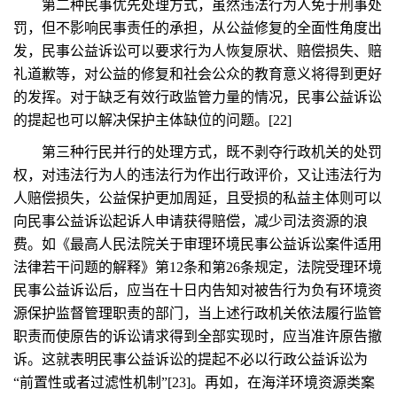
第二种民事优先处理方式，虽然违法行为人免于刑事处
罚，但不影响民事责任的承担，从公益修复的全面性角度出
发，民事公益诉讼可以要求行为人恢复原状、赔偿损失、赔
礼道歉等，对公益的修复和社会公众的教育意义将得到更好
的发挥。对于缺乏有效行政监管力量的情况，民事公益诉讼
的提起也可以解决保护主体缺位的问题。[22]
第三种行民并行的处理方式，既不剥夺行政机关的处罚
权，对违法行为人的违法行为作出行政评价，又让违法行为
人赔偿损失，公益保护更加周延，且受损的私益主体则可以
向民事公益诉讼起诉人申请获得赔偿，减少司法资源的浪
费。如《最高人民法院关于审理环境民事公益诉讼案件适用
法律若干问题的解释》第12条和第26条规定，法院受理环境
民事公益诉讼后，应当在十日内告知对被告行为负有环境资
源保护监督管理职责的部门，当上述行政机关依法履行监管
职责而使原告的诉讼请求得到全部实现时，应当准许原告撤
诉。这就表明民事公益诉讼的提起不必以行政公益诉讼为
“前置性或者过滤性机制”[23]。再如，在海洋环境资源类案