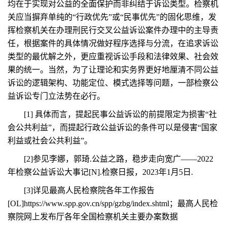
均在于实现对公益的全面保护而非纠结于诉讼类型。检察机
关应当摒弃单纯的“行政优先”或“民事优先”的固化思维，发
挥检察机关在办理刑民行交叉公益诉讼案件办理中的主导责
任，根据案件的具体情况做好程序选择与分流，在追求诉讼
类型的最优解之外，更应重视诉讼手段和法律效果、社会效
果的统一。当然，为了让理论和实务界更好地厘清不同公益
诉讼的逻辑架构、功能定位、模式选择等问题，一部检察公
益诉讼专门立法势在必行。
[1] 具体而言，提起民事公益诉讼的前提限定为损害“社
会公共利益”，而提起行政公益诉讼的条件可以是侵害“国家
利益或社会公共利益”。
[2]参见李娜，郭琦.公益之路，稳步走向宽广——2022
年检察公益诉讼大事记[N].检察日报，2023年1月5日.
[3]详见最高人民检察院各年工作报告
[OL]https://www.spp.gov.cn/spp/gzbg/index.shtml；最高人民检
察院网上发布厅各年全国检察机关主要办案数据