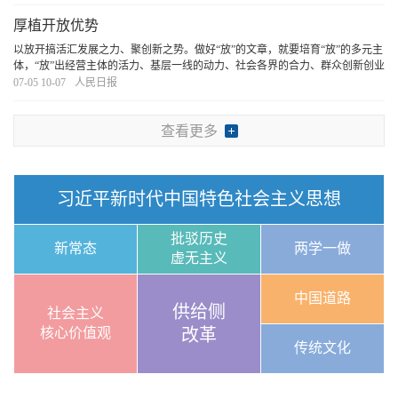
[详细]
厚植开放优势
以放开搞活汇发展之力、聚创新之势。做好“放”的文章，就要培育“放”的多元主
体，“放”出经营主体的活力、基层一线的动力、社会各界的合力、群众创新创业
的潜力。各级领导干部要深刻理解建立“亲清政商关系”的内涵意义与路径，光明
07-05 10-07
人民日报
磊落同企业交往，帮企业解难题，
[详细]
查看更多
习近平新时代中国特色社会主义思想
批驳历史
新常态
两学一做
虚无主义
中国道路
供给侧
社会主义
核心价值观
改革
传统文化