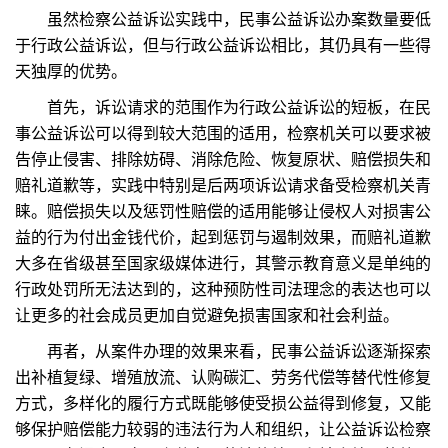
虽然检察公益诉讼实践中，民事公益诉讼办案数量要低
于行政公益诉讼，但与行政公益诉讼相比，其仍具有一些得
天独厚的优势。
首先，诉讼请求的范围作为行政公益诉讼的短板，在民
事公益诉讼可以得到较大范围的适用，检察机关可以要求被
告停止侵害、排除妨碍、消除危险、恢复原状、赔偿损失和
赔礼道歉等，实践中特别是后两项诉讼请求备受检察机关青
睐。赔偿损失以及惩罚性赔偿的适用能够让侵权人对损害公
益的行为付出金钱代价，起到惩罚与遏制效果，而赔礼道歉
大多在省级甚至国家级媒体进行，其警示教育意义是单纯的
行政处罚所无法达到的，这种预防性司法理念的表达也可以
让更多的社会成员更加自觉避免损害国家和社会利益。
再者，从案件办理的效果来看，民事公益诉讼逐渐探索
出补植复绿、增殖放流、认购碳汇、劳务代偿等替代性修复
方式，多样化的履行方式既能够使受损公益得到修复，又能
够保护赔偿能力较弱的违法行为人和组织，让公益诉讼检察