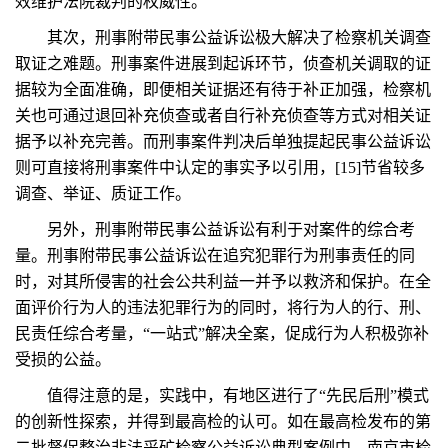
效维护法院裁判的权威性。
其次，刑事附带民事公益诉讼极大解决了检察机关调查
取证之难题。刑事案件进展到起诉环节，侦查机关调取的证
据较为全面准确，即便相关证据还有待于补正加强，检察机
关也可通过退回补充侦查或者自行补充侦查等方式对相关证
据予以补充完善。而刑事案件判决后单独提起民事公益诉讼
则可直接将刑事案件中认定的事实予以引用，[15]节省较多
调查、举证、质证工作。
另外，刑事附带民事公益诉讼有利于对案件的综合考
量。刑事附带民事公益诉讼在追究犯罪行为刑事责任的同
时，对其所侵害的社会公共利益一并予以救济和保护。在全
面评价行为人的违法犯罪行为的同时，将行为人的行、刑、
民责任综合考量，“一站式”解决全案，促成行为人积极弥补
受损的公益。
值得注意的是，实践中，有地区进行了“先民后刑”模式
的创新性探索，并得到最高检的认可。如在最高检发布的第
二批督促整治非法采矿检察公益诉讼典型案例中，南京市检