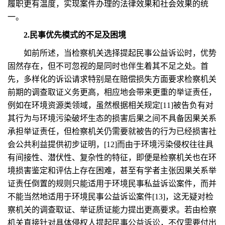
履职更有温度，实现案件办理的法律效果和社会效果的统
一。
2.民事优先模式的不足及困境
如前所述，当检察机关选择提起民事公益诉讼时，优势
固然存在，但不可忽视的是同时也伴生着其不足之处。首
先，多样化的诉讼请求特别是在赔偿损失方面要求检察机关
前期的调查取证义务更高，相应地会带来更重的举证责任，
例如在环境资源类领域，虽然根据相关规定[11]被告负有对
其行为与环境污染破坏生态的损害后果之间不具备因果关系
承担举证责任，但检察机关仍需要就被告的行为已经损害社
会公共利益提供初步证明，[12]而由于环境污染侵权往往具
有间接性、潜伏性、复杂性的特征，即便是检察机关也在环
境损害鉴定和评估上存在困难，甚至有学者主张因果关系举
证责任倒置的规则只能适用于环境民事私益诉讼案件，而并
不能当然地适用于环境民事公益诉讼案件[13]，这无疑对检
察机关的调查取证、举证质证能力提出更高要求。若由检察
机关直接针对具体侵权人提起民事公益诉讼，不仅需要付出