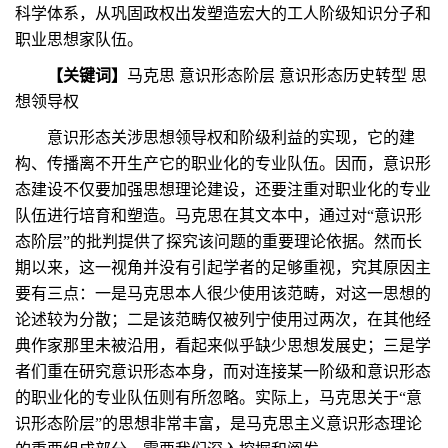
科学体系，从巩固政权出发塑造宏大的工人阶级知识分子和
职业思想家队伍。
【关键词】
马克思 意识形态阶层 意识形态历史转型 思
想领导权
意识形态关涉思想领导权和阶级利益的实现，它的建
构、传播离不开生产它的职业化的专业队伍。因而，意识形
态建设不仅要加强思想理论建设，还要注重对职业化的专业
队伍进行培育和塑造。马克思在其文本中，通过对“意识形
态阶层”的批判提供了探究该问题的重要理论依据。然而长
期以来，这一视角并没有引起学者的足够重视，究其原因主
要有三点：一是马克思本人很少使用该范畴，对这一思想的
论述较为分散；二是该范畴仅被列宁使用过两次，在其他经
典作家那里未被沿用，看起来似乎缺少思想发展史；三是学
者们重在研究意识形态本身，而对连接某一阶级和意识形态
的职业化的专业队伍则有所忽略。实际上，马克思关于“意
识形态阶层”的思想非常丰富，是马克思主义意识形态理论