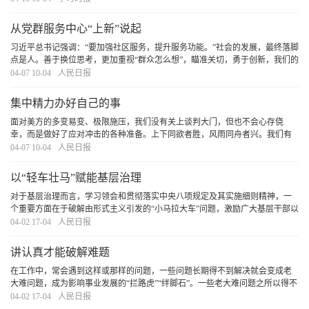
使思想作风更正一些、更纯一些。
[详细]
从党群服务中心“上新”说起
习近平总书记强调：“要加强社区服务，提升服务功能。”社会的发展，最终落脚
点是人。善于换位思考，更加重视“群众怎么想”，瞄准关切，勇于创新，我们的
治理必将更有成效，也将更有力地托举每个人的幸福。
[详细]
04-07 10-04
人民日报
集中精力办好自己的事
面对美方的多变易变、极限施压，我们没有关上谈判大门，但也不会心存侥
幸，而是做好了应对冲击的各种准备。上下同欲者胜，风雨同舟者兴。我们有
党中央的坚强领导，有集中力量办大事的制度优势，一定能够化危为机、行稳
04-07 10-04
人民日报
致远。正如习近平总书记所指出：“中国经济是一片
[详细]
以“轻车壮马”赋能基层治理
对于基层治理而言，学习领会和贯彻落实中央八项规定及其实施细则精神，一
个重要方面在于破解由形式主义引发的“小马拉大车”问题，激励广大基层干部以
“轻车壮马”干事创业、担当作为。
[详细]
04-02 17-04
人民日报
讲认真才能破解难题
在工作中，常会遇到这样或那样的问题，一些问题长期得不到解决就会变成老
大难问题，成为影响事业发展的“拦路虎”“绊脚石”。一些老大难问题之所以得不
到解决，很大程度上是因为没有被认真对待。讲认真，是解决老大难问题的有
04-02 17-04
人民日报
力武器。
[详细]