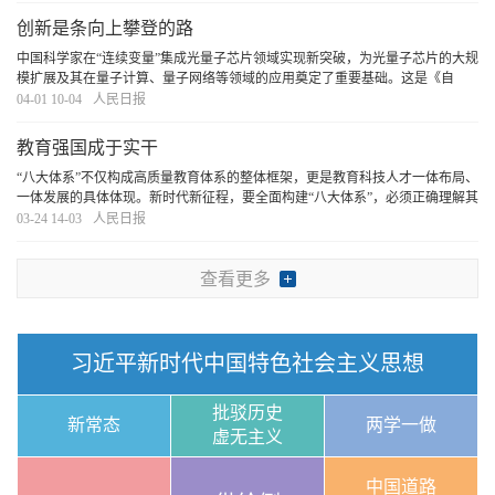
创新是条向上攀登的路
中国科学家在“连续变量”集成光量子芯片领域实现新突破，为光量子芯片的大规
模扩展及其在量子计算、量子网络等领域的应用奠定了重要基础。这是《自
然》杂志审稿人口中的“重要里程碑”，也是突破关键技术瓶颈、实现弯道超车的
04-01 10-04
人民日报
重要一步。关键核心技术要不来、买不来、
[详细]
教育强国成于实干
“八大体系”不仅构成高质量教育体系的整体框架，更是教育科技人才一体布局、
一体发展的具体体现。新时代新征程，要全面构建“八大体系”，必须正确理解其
科学内涵和实践路径，这样才能以战略思维着眼全局、以系统思维协同各方、
03-24 14-03
人民日报
以辩证思维把握规律，奋发有为推动教育
[详细]
查看更多
习近平新时代中国特色社会主义思想
批驳历史
新常态
两学一做
虚无主义
中国道路