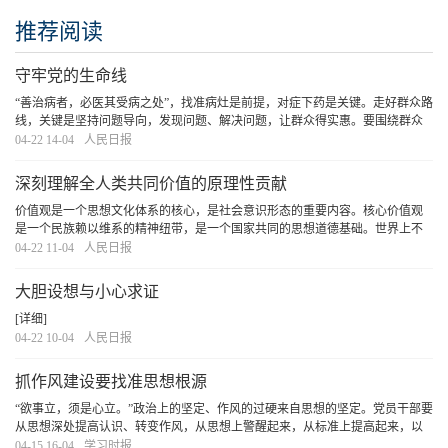
推荐阅读
守牢党的生命线
“善治病者，必医其受病之处”，找准病灶是前提，对症下药是关键。走好群众路
线，关键是坚持问题导向，发现问题、解决问题，让群众得实惠。要围绕群众
反映的住房、养老、就业、医疗等突出问题，把合理诉求一条条拎出来，推动
04-22 14-04
人民日报
问题一个个得到有效解决。要发扬钉钉子精神
[详细]
深刻理解全人类共同价值的原理性贡献
价值观是一个思想文化体系的核心，是社会意识形态的重要内容。核心价值观
是一个民族赖以维系的精神纽带，是一个国家共同的思想道德基础。世界上不
同民族、不同文化圈都有自己的核心价值观。在经济全球化深入发展的时代背
04-22 11-04
人民日报
景下，形成不同民族、不同文明的价值共识和最大
[详细]
大胆设想与小心求证
[详细]
04-22 10-04
人民日报
抓作风建设要找准思想根源
“欲事立，须是心立。”政治上的坚定、作风的过硬来自思想的坚定。党员干部要
从思想深处提高认识、转变作风，从思想上警醒起来，从标准上提高起来，以
思想自觉促进行动自觉，切实增强贯彻落实中央八项规定精神的坚定性，努力
04-15 16-04
学习时报