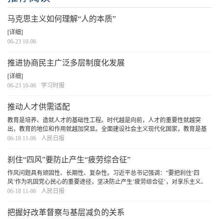
马克思主义如何理解“人的本质”
[详细]
06-23 10-06
推进协商民主广泛多层制度化发展
[详细]
06-23 10-06
学习时报
推动人才供需适配
教育是培养、造就人才的基础性工程。时代越是向前，人才的重要性就越突
出，教育的地位和作用就越加突显。全面建设社会主义现代化国家，教育是基
础、科技是关键、人才是根本。习近平总书记在2025年全国两会期间指出：“人
06-18 11-06
人民日报
才有一个供需关系的变化，教育要想在前头，赶在
[详细]
刹住“四风”要防止产生“疲劳综合征”
作风问题具有顽固性、长期性、复杂性。习近平总书记强调：“要把刹住‘四
风’作为巩固党心民心的重要途径，坚决防止产生‘疲劳综合征’，对享乐主义、
奢靡之风等歪风陋习要露头就打，对‘四风’隐形变异新动向要时刻防范，决不允
06-18 11-06
人民日报
许死灰复燃！”习近平总书记的重要论述
[详细]
把握好改革督察与基层减负的关系