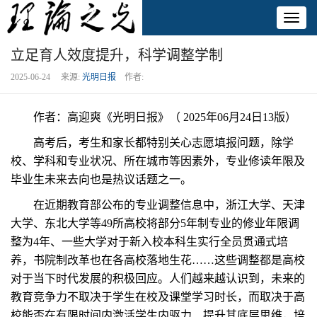
Toggl
naviga
立足育人效度提升，科学调整学制
2025-06-24 来源:
光明日报
作者:
作者：高迎爽《光明日报》（ 2025年06月24日13版）
高考后，考生和家长都特别关心志愿填报问题，除学
校、学科和专业状况、所在城市等因素外，专业修读年限及
毕业生未来去向也是热议话题之一。
在近期教育部公布的专业调整信息中，浙江大学、天津
大学、东北大学等49所高校将部分5年制专业的修业年限调
整为4年、一些大学对于新入校本科生实行全员贯通式培
养，书院制改革也在各高校落地生花……这些调整都是高校
对于当下时代发展的积极回应。人们越来越认识到，未来的
教育竞争力不取决于学生在校及课堂学习时长，而取决于高
校能否在有限时间内激活学生内驱力、提升其底层思维，培