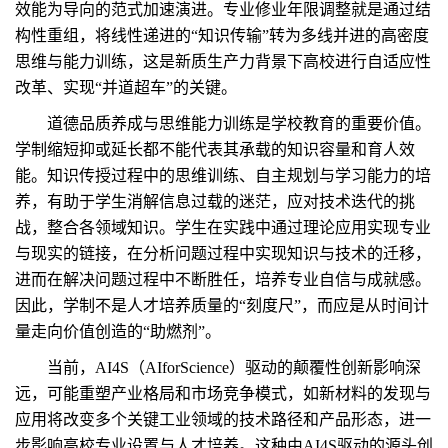
效能为导向的范式加速演进。专业修业年限调整就是通过结
构性重组，将线性递进的“知识传输”转为多线并进的高密度
思维与能力训练，这是新质生产力背景下高校进行自适应性
改革、实现“并道超车”的关键。
道德品质养成与思维能力训练是学校教育的重要价值。
学制缩短抑或延长都不能代表其承载的知识容量和育人效
能。知识传授过程中的思维训练、自主规划与学习能力的培
养，有助于学生消解信息过载的迷茫，应对技术迭代的挑
战，整合各领域知识。学生在实践中通过理论应用实现专业
与现实的链接，在分析问题过程中实现知识与技术的迁移，
进而在解决问题过程中不断胜任，培养专业自信与成就感。
因此，学制不是人才培养质量的“刻度尺”，而应是从时间计
量走向价值创造的“助燃剂”。
当前，AI4S（AIforScience）驱动的颠覆性创新影响深
远，可能重塑产业格局和市场竞争模式，如新材料的发现与
应用将改变多个关键工业领域的技术路径和产品形态，进一
步影响高校专业设置与人才培养。这种由AI4S驱动的源头创