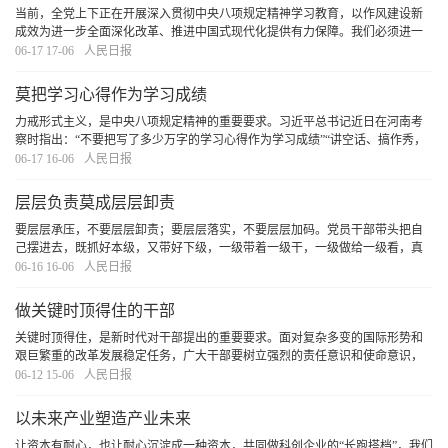
当前，全党上下正在开展深入贯彻中央八项规定精神学习教育，以作风建设新
成效为进一步全面深化改革、推进中国式现代化提供有力保障。我们必须进一
步增强政治责任感和历史使命感，把握好改革督察与基层减负的关系，统筹兼
06-17 17-06
人民日报
顾压实责任与提升活力，以科学方法抓好改革落实
[详细]
莫把学习心得作为学习成绩
力戒形式主义，是中央八项规定精神的重要要求。习近平总书记近日在河南考
察时指出：“不要把写了多少万字的学习心得作为学习成绩”“讲空话、搞作秀，
毫无用处”。深入贯彻中央八项规定精神学习教育中存在的形式主义，本身就与
06-17 16-06
人民日报
中央八项规定精神背道而驰。在学习教育中
[详细]
层层负责莫成层层卸责
要层层承压，不要层层卸责；要层层落实，不要层层加码。党员干部带头把自
己摆进去，既抓好本级，又带好下级，一级带着一级干，一级做给一级看，真
正做到以身作则、率先垂范，就能凝聚起干事创业、改革发展的合力。
[详细]
06-16 16-06
人民日报
做关键时顶得住的干部
关键时顶得住，是新时代对干部提出的重要要求。面对复杂多变的国际形势和
艰巨繁重的改革发展稳定任务，广大干部要树立强烈的责任意识和使命意识，
不但在平时沉下心来兢兢业业干工作，更要在关键时刻挺身而出、有所作为。
06-12 15-06
人民日报
[详细]
以未来产业塑造产业未来
让资本有耐心，也让耐心沉淀成一种资本，共同做科创企业的“长跑搭档”，我们