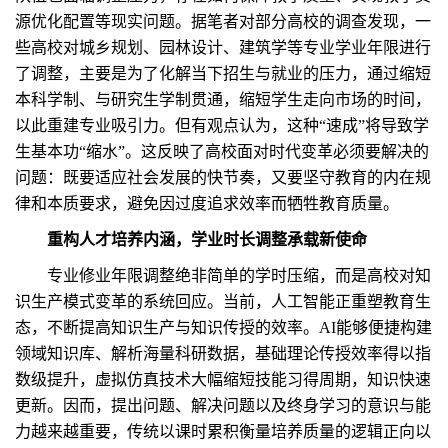
源优化配置等现实问题。据笔者对部分高校的调查发现，一
些高校对城乡规划、园林设计、建筑学等专业学业年限进行
了调整，主要是为了化解当下招生与就业的压力，通过缩短
本科学制、与研究生学制贯通，缩短学生走向市场的时间，
以此重建专业吸引力。但有观点认为，这种“速成”将导致学
生基本功“缩水”。这反映了高校面对时代变革必须要解决的
问题：既要适应社会发展的快节奏，又要坚守教育的内在规
律和本质要求，避免因过度追求效率而牺牲教育质量。
重构人才培养内涵，学业时长调整承载新使命
专业修业年限调整绝非简单的学时压缩，而是高校对知
识生产模式变革的系统回应。当前，人工智能正重塑教育生
态，不断提高知识生产与知识传授的效率。AI能够便捷构建
领域知识库、解析海量科研数据，基础理论传授效率得以指
数级提升，虚拟仿真技术大幅缩短技能习得周期，知识快速
更新。因而，提出问题、解决问题以及终身学习的意识与能
力越来越重要，传统以课时累积衡量培养质量的逻辑正向以