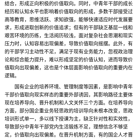
结合，形成正向积极的价值取向。同时，中青年干部的成长
经历和认知水平也影响着价值取向的形成，多数干部接受过
高等教育，思维活跃、求知欲强，能够快速适应时代发展要
求，形成进取创新的价值追求；但有的干部缺乏基层一线和
艰苦环境的历练，生活阅历较浅，面对复杂社会思潮和现实
压力时，认知容易出现偏差，导致价值取向摇摆。此外，有
的干部学习主动性不足，满足于现有业务能力，忽视政治理
论和综合能力提升，难以形成坚定的价值认知，进而导致价
值取向出现偏差，这也是个体层面影响价值取向的重要内在
逻辑。
国有企业的培养环境、管理制度等因素，是影响中青年
干部价值取向现实样态的重要外部诱因，其影响路径主要体
现在培养导向、晋升机制和人文关怀三个方面。在培养导向
方面，部分国企重业务轻思政的培训导向未根本改变，思政
培训形式单一，多以线下授课为主，缺乏针对性和实效性，
导致部分中青年干部党内生活锻炼不足，理想信念不够坚
定，价值取向出现偏差。在晋升机制方面，有的国企人才晋