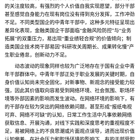
的关注度较高，有强烈的个人价值自我实现愿望，部分干部
甚至感觉自身能力在现有岗位没有得到充分发挥，工作冲劲
不足。不同类型国企的中青年干部中，这种多元特征呈现出
差异化表现，金融类国企干部面临“金融风险防控”与“业务
拓展”的双重压力，易出现“重业绩轻合规”的价值倾向；制
造类国企技术岗干部易因“科研攻关周期长、成果转化慢”产
生职业倦怠，创新动力不足。
动态波动的现象同样也较为广泛地存在于国有企业中青
年干部群体中。中青年干部正处于职业发展的关键时期，自
身价值认知尚未完全固化，对新事物、新观念的接受能力较
强，因此其价值取向容易受到网络环境、社会氛围、职场环
境等外部因素的影响而发生波动。在网络环境的影响下，有
的干部存在较为突出的网络依赖问题，甚至形成“报纸电视
可弃、网络不可缺”的认知，日常工作生活中凡事依赖网络
获取信息、开展沟通，对线下实践和深度思考的重视程度不
足，易被网络上的不良思潮或片面观点误导，进而出现价值
认知偏差。在社会压力和职场环境的影响下，有的干部受职