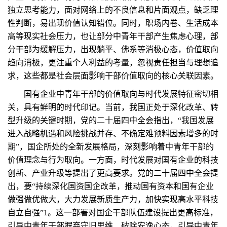
独立思考能力，面对网络上的不良信息和片面观点，缺乏理
性判断，易出现价值认知错位。同时，职场内卷、生活成本
高等现实社会压力，也让部分中青年干部产生焦虑心理，部
分干部为缓解压力，出现躺平、佛系等消极心态，价值取向
趋向消极，更注重个人利益的考量，忽视责任担当与理想追
求，这些都是社会层面影响干部价值取向的核心关联因素。
国有企业中青年干部的价值取向与时代发展特征密切相
关，具有鲜明的时代印记。当前，我国正处于深化改革、转
型升级的关键时期，党的二十届四中全会指出，“我国发展
进入战略机遇和风险挑战并存、不确定难预料因素增多的时
期”，国企所处的全新发展格局，深刻影响着中青年干部的
价值理念与行为取向。一方面，时代发展对国有企业的科技
创新、产业升级等提出了更高要求。党的二十届四中全会提
出，要“持续深化国资国企改革，推动国有资本和国有企业
做强做优做大，大力发展新质生产力，加快实现高水平科技
自立自强”1。这一部署对国企干部队伍建设提出更高标准，
引导中青年干部摒弃守旧思维、破除安逸心态，引导中青年