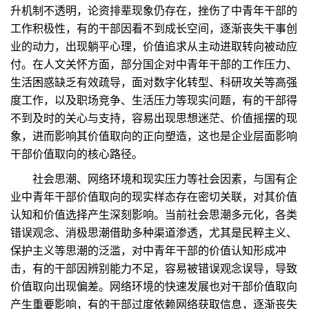
升机制不透明，论资排辈现象仍存在，挫伤了中青年干部的
工作积极性，有的干部因看不到成长空间，逐渐丧失干事创
业的动力，出现躺平心理，价值追求从主动进取转向被动应
付。在人文关怀方面，部分国企对中青年干部的工作压力、
生活困惑缺乏有效疏导，面对数字化转型、科研攻关等高强
度工作，以及职场竞争、生活压力等现实问题，有的干部得
不到及时的关心与支持，容易出现思想迷茫、价值摇摆的现
象，进而影响其价值取向的正向塑造，这也是企业层面影响
干部价值取向的核心路径。
社会思潮、网络环境和现实压力等社会因素，与国有企
业中青年干部价值取向的现实样态存在密切关联，对其价值
认知和价值选择产生深刻影响。当前社会思潮多元化，各类
错误观念、消极思潮借助多种渠道渗透，尤其是民粹主义、
保护主义等思潮的泛滥，对中青年干部的价值认知形成冲
击，有的干部因辨别能力不足，容易被错误观念误导，导致
价值取向出现偏差。网络环境的快速发展也对干部价值取向
产生重要影响，有的干部过度依赖网络获取信息，逐渐丧失