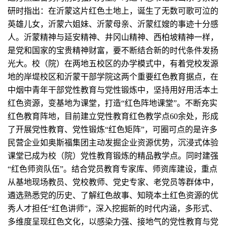
研时指出：在沂蒙这片红色土地上，诞生了无数可歌可泣的
英雄儿女，沂蒙六姐妹、沂蒙母亲、沂蒙红嫂的事迹十分感
人。沂蒙精神与延安精神、井冈山精神、西柏坡精神一样，
是党和国家的宝贵精神财富，要不断结合新的时代条件发扬
光大。校（院）在两地五校区的办学模式中，有着党校发源
地的岸堤校区和沂蒙干部学院这两个重要红色教育据点，在
中烟中青年干部党性教育与党性锻炼中，坚持用好用活本土
红色资源，变基地为课堂，打造“红色阵地课堂”。不断充实
红色教育阵地，目前建立党性教育红色教学点60余处，形成
了开展党性教育、党性锻炼“红色矩阵”，可圈可点的是许多
民营企业如奥斯福集团主动发掘企业资源优势，沉浸式体验
课堂已成为校（院）党性教育锻炼的精品教学点。同时建强
“红色师资队伍”。结合党员教育专家库、师资库建设，重点
从基地现场教员、党校教师、党史专家、老党员等群体中，
遴选熟悉党的历史、了解红色故事、知晓本土红色资源的优
秀人才担任“红色讲师”，深入挖掘新的时代内涵，多形式、
多维度呈现红色文化，以感染力强、接地气的党性教育与党