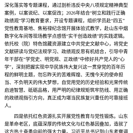
深化落实等专题课程，通过剖析违反中央八项规定精神典型
案例，以案说纪、以案促改；2026年结合“树立和践行正确
政绩观”学习教育要求，开设专题课程，组织学员赴“四五”
党性教育基地、焦裕禄纪念馆开展体验式教学，赴山东中烟
数字化车间等现场教学点感悟“实干创造政绩”的实践逻辑。
依托校（院）特色馆藏资源建立中共党史文献中心，将党史
文献研读与党纪法规学习、政绩观反思有机结合，引导中青
年干部在“学党史、明党规、正政绩”中修好共产党人的“心
学”，深刻把握实现中华民族伟大复兴这一贯穿党的百年历
程的鲜明主题，勿忘昨天的苦难辉煌、无愧今天的使命担
当、不负明天的伟大梦想，自觉用党的历史经验和光荣传统
启迪智慧、砥砺品格，用严明的纪律规矩筑牢防线、用正确
的政绩观指引方向，真正成为堪当民族复兴重任的可靠接班
人。
四是依托红色资源扎实开展党性教育与党性锻炼。山东
是革命老区，底蕴深厚的传统文化与红色基因叠加，造就了
这方热土奋勇向前的强大力量。习近平总书记到山东考察调