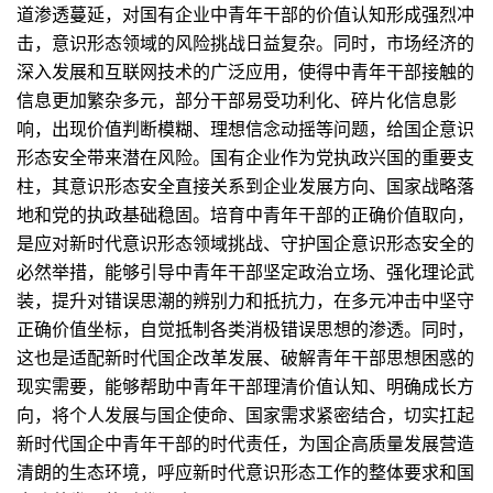
道渗透蔓延，对国有企业中青年干部的价值认知形成强烈冲
击，意识形态领域的风险挑战日益复杂。同时，市场经济的
深入发展和互联网技术的广泛应用，使得中青年干部接触的
信息更加繁杂多元，部分干部易受功利化、碎片化信息影
响，出现价值判断模糊、理想信念动摇等问题，给国企意识
形态安全带来潜在风险。国有企业作为党执政兴国的重要支
柱，其意识形态安全直接关系到企业发展方向、国家战略落
地和党的执政基础稳固。培育中青年干部的正确价值取向，
是应对新时代意识形态领域挑战、守护国企意识形态安全的
必然举措，能够引导中青年干部坚定政治立场、强化理论武
装，提升对错误思潮的辨别力和抵抗力，在多元冲击中坚守
正确价值坐标，自觉抵制各类消极错误思想的渗透。同时，
这也是适配新时代国企改革发展、破解青年干部思想困惑的
现实需要，能够帮助中青年干部理清价值认知、明确成长方
向，将个人发展与国企使命、国家需求紧密结合，切实扛起
新时代国企中青年干部的时代责任，为国企高质量发展营造
清朗的生态环境，呼应新时代意识形态工作的整体要求和国