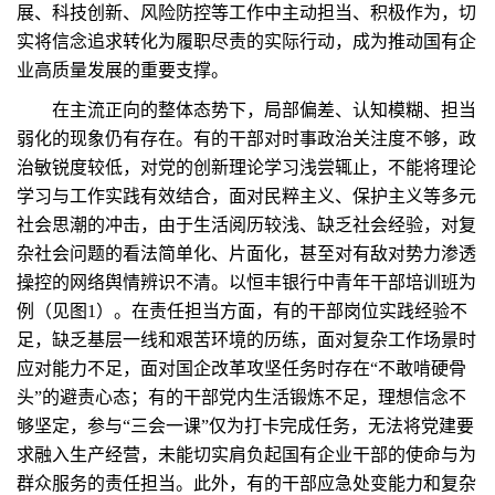
展、科技创新、风险防控等工作中主动担当、积极作为，切
实将信念追求转化为履职尽责的实际行动，成为推动国有企
业高质量发展的重要支撑。
在主流正向的整体态势下，局部偏差、认知模糊、担当
弱化的现象仍有存在。有的干部对时事政治关注度不够，政
治敏锐度较低，对党的创新理论学习浅尝辄止，不能将理论
学习与工作实践有效结合，面对民粹主义、保护主义等多元
社会思潮的冲击，由于生活阅历较浅、缺乏社会经验，对复
杂社会问题的看法简单化、片面化，甚至对有敌对势力渗透
操控的网络舆情辨识不清。以恒丰银行中青年干部培训班为
例（见图1）。在责任担当方面，有的干部岗位实践经验不
足，缺乏基层一线和艰苦环境的历练，面对复杂工作场景时
应对能力不足，面对国企改革攻坚任务时存在“不敢啃硬骨
头”的避责心态；有的干部党内生活锻炼不足，理想信念不
够坚定，参与“三会一课”仅为打卡完成任务，无法将党建要
求融入生产经营，未能切实肩负起国有企业干部的使命与为
群众服务的责任担当。此外，有的干部应急处变能力和复杂