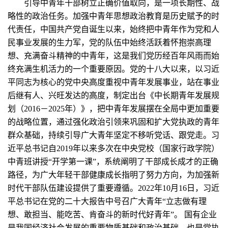
引导中青年干部树立正确价值取向，是一项长期性、战
略性的政治任务。加强中青年思想政治教育是历史赋予的时
代责任，中国共产党自诞生以来，始终把中青年作为党和人
民事业发展的生力军，党的队伍中始终活跃着怀抱崇高理
想、充满奋斗精神的中青年，这是我们党历经百年风雨而始
终充满生机活力的一个重要原因。党的十八大以来，以习近
平同志为核心的党中央高度重视中青年发展事业，站在事业
后继有人、兴旺发达的高度，制定出台《中长期青年发展规
划（2016－2025年）》，把中青年发展摆在全局中更加重要
的战略位置，通过强化政治引领来巩固和扩大党执政的青年
群众基础，持续引导广大青年坚定不移听党话、跟党走。习
近平总书记自2019年以来多次在中央党校（国家行政学院）
中青班讲授“开学第一课”，系统阐明了干部成长成才的正确
路径，为广大年轻干部健康成长指明了努力方向，为加强新
时代干部队伍建设提供了重要遵循。2022年10月16日，习近
平总书记在党的二十大报告中号召广大青年“立志做有理
想、敢担当、能吃苦、肯奋斗的新时代好青年”。 国有企业
是我国经济社会发展的重要物质基础和政治基础，也是党执