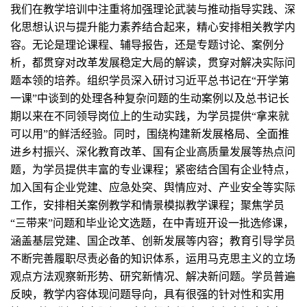
我们在教学培训中注重将加强理论武装与推动指导实践、深
化思想认识与提升能力素养结合起来，精心安排相关教学内
容。无论是理论课程、辅导报告，还是专题讨论、案例分
析，都贯穿对改革发展稳定大局的解读，贯穿对解决实际问
题本领的培养。组织学员深入研讨习近平总书记在“开学第
一课”中谈到的处理各种复杂问题的生动案例以及总书记长
期以来在不同领导岗位上的生动实践，为学员提供“拿来就
可以用”的鲜活经验。同时，围绕构建新发展格局、全面推
进乡村振兴、深化教育改革、国有企业高质量发展等热点问
题，为学员提供丰富的专业课程；紧密结合国有企业特点，
加入国有企业党建、应急处突、舆情应对、产业安全等实际
工作，安排相关案例教学和情景模拟教学课程；聚焦学员
“三带来”问题和毕业论文选题，在中青班开设一批选修课，
涵盖基层党建、国企改革、创新发展等内容；教育引导学员
不断完善履职尽责必备的知识体系，运用马克思主义的立场
观点方法观察新形势、研究新情况、解决新问题。学员普遍
反映，教学内容体现问题导向，具有很强的针对性和实用