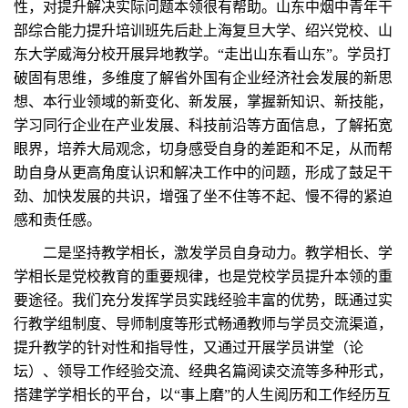
性，对提升解决实际问题本领很有帮助。山东中烟中青年干
部综合能力提升培训班先后赴上海复旦大学、绍兴党校、山
东大学威海分校开展异地教学。“走出山东看山东”。学员打
破固有思维，多维度了解省外国有企业经济社会发展的新思
想、本行业领域的新变化、新发展，掌握新知识、新技能，
学习同行企业在产业发展、科技前沿等方面信息，了解拓宽
眼界，培养大局观念，切身感受自身的差距和不足，从而帮
助自身从更高角度认识和解决工作中的问题，形成了鼓足干
劲、加快发展的共识，增强了坐不住等不起、慢不得的紧迫
感和责任感。
二是坚持教学相长，激发学员自身动力。教学相长、学
学相长是党校教育的重要规律，也是党校学员提升本领的重
要途径。我们充分发挥学员实践经验丰富的优势，既通过实
行教学组制度、导师制度等形式畅通教师与学员交流渠道，
提升教学的针对性和指导性，又通过开展学员讲堂（论
坛）、领导工作经验交流、经典名篇阅读交流等多种形式，
搭建学学相长的平台，以“事上磨”的人生阅历和工作经历互