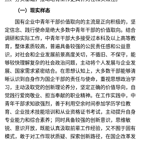
（一）现实样态
国有企业中青年干部价值取向的主流是正向积极的，坚
定信念、践行使命是绝大多数中青年干部的价值取向。结合
调研和实际工作，中青年干部大多接受过本科及以上高等教
育，整体素质较高，普遍具备较强的公民责任感和公益意
识，对社会和企业发展前景高度关切，不循旧、不保守，能
够较快理解复杂的社会政治问题，主动将个人发展与企业发
展、国家需求紧密结合。在思想认知上，大多数干部能够清
晰认识到自身作为国企干部的责任与使命，重视思想政治学
习，主动汲取党的创新理论养分，坚定正确的价值导向，自
觉践行爱岗敬业、担当奉献的职业精神。在工作实践中，中
青年干部求知欲强烈，善于利用空余时间参加学历学位教
育、企业技术技能培训和从业资格证书考试，主动提升自身
专业能力和综合素养；同时具备较强的创新意识，思维敏
锐、意识开放，既能认真汲取前辈工作经验，又不囿于固有
模式，敢于对工作现状质疑、探索创新路径，在国企改革发