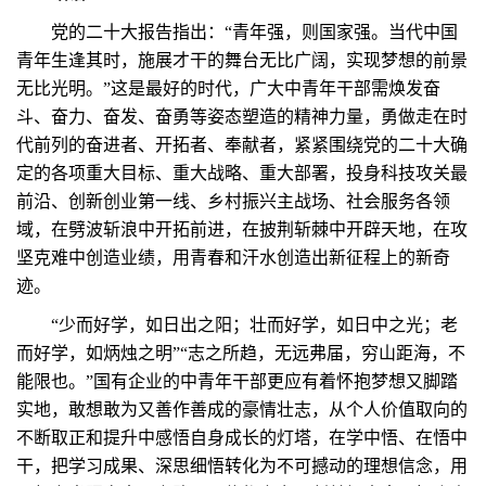
党的二十大报告指出：“青年强，则国家强。当代中国
青年生逢其时，施展才干的舞台无比广阔，实现梦想的前景
无比光明。”这是最好的时代，广大中青年干部需焕发奋
斗、奋力、奋发、奋勇等姿态塑造的精神力量，勇做走在时
代前列的奋进者、开拓者、奉献者，紧紧围绕党的二十大确
定的各项重大目标、重大战略、重大部署，投身科技攻关最
前沿、创新创业第一线、乡村振兴主战场、社会服务各领
域，在劈波斩浪中开拓前进，在披荆斩棘中开辟天地，在攻
坚克难中创造业绩，用青春和汗水创造出新征程上的新奇
迹。
“少而好学，如日出之阳；壮而好学，如日中之光；老
而好学，如炳烛之明”“志之所趋，无远弗届，穷山距海，不
能限也。”国有企业的中青年干部更应有着怀抱梦想又脚踏
实地，敢想敢为又善作善成的豪情壮志，从个人价值取向的
不断取正和提升中感悟自身成长的灯塔，在学中悟、在悟中
干，把学习成果、深思细悟转化为不可撼动的理想信念，用