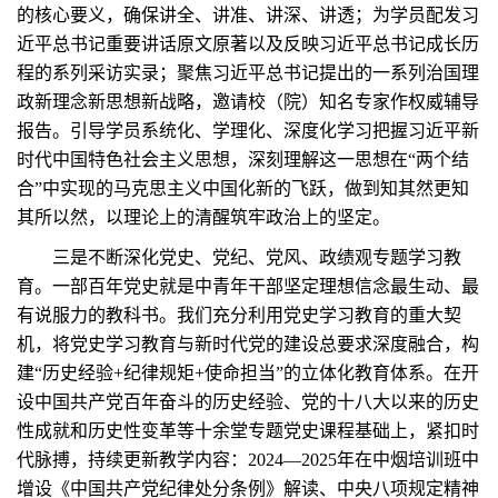
的核心要义，确保讲全、讲准、讲深、讲透；为学员配发习
近平总书记重要讲话原文原著以及反映习近平总书记成长历
程的系列采访实录；聚焦习近平总书记提出的一系列治国理
政新理念新思想新战略，邀请校（院）知名专家作权威辅导
报告。引导学员系统化、学理化、深度化学习把握习近平新
时代中国特色社会主义思想，深刻理解这一思想在“两个结
合”中实现的马克思主义中国化新的飞跃，做到知其然更知
其所以然，以理论上的清醒筑牢政治上的坚定。
三是不断深化党史、党纪、党风、政绩观专题学习教
育。一部百年党史就是中青年干部坚定理想信念最生动、最
有说服力的教科书。我们充分利用党史学习教育的重大契
机，将党史学习教育与新时代党的建设总要求深度融合，构
建“历史经验+纪律规矩+使命担当”的立体化教育体系。在开
设中国共产党百年奋斗的历史经验、党的十八大以来的历史
性成就和历史性变革等十余堂专题党史课程基础上，紧扣时
代脉搏，持续更新教学内容：2024—2025年在中烟培训班中
增设《中国共产党纪律处分条例》解读、中央八项规定精神