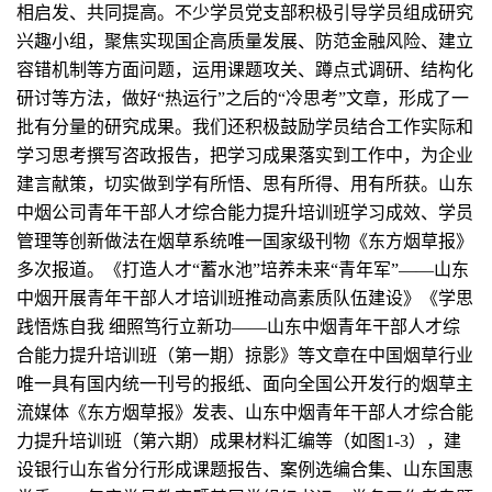
相启发、共同提高。不少学员党支部积极引导学员组成研究
兴趣小组，聚焦实现国企高质量发展、防范金融风险、建立
容错机制等方面问题，运用课题攻关、蹲点式调研、结构化
研讨等方法，做好“热运行”之后的“冷思考”文章，形成了一
批有分量的研究成果。我们还积极鼓励学员结合工作实际和
学习思考撰写咨政报告，把学习成果落实到工作中，为企业
建言献策，切实做到学有所悟、思有所得、用有所获。山东
中烟公司青年干部人才综合能力提升培训班学习成效、学员
管理等创新做法在烟草系统唯一国家级刊物《东方烟草报》
多次报道。《打造人才“蓄水池”培养未来“青年军”——山东
中烟开展青年干部人才培训班推动高素质队伍建设》《学思
践悟炼自我 细照笃行立新功——山东中烟青年干部人才综
合能力提升培训班（第一期）掠影》等文章在中国烟草行业
唯一具有国内统一刊号的报纸、面向全国公开发行的烟草主
流媒体《东方烟草报》发表、山东中烟青年干部人才综合能
力提升培训班（第六期）成果材料汇编等（如图1-3），建
设银行山东省分行形成课题报告、案例选编合集、山东国惠