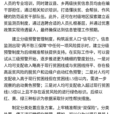
人员的专业培训，同时建议县、乡两级扶贫信息员均由在编
干部担任，通过相关知识培训，打造懂扶贫、会帮扶、作风
硬的防范返贫干部队伍。此外，还可在村级地区探索建立返
贫监测员制度，通过选聘合适的人员扎根基层，并通过优惠
政策实现待遇留人，最终确保达到信息管理工作预期。
建立分级预警管理制度，构筑返贫人口“信号灯”。信息
监测出现“两不愁三保障”中任何一项风险提示时，建立分级
预警制度为后续精准帮扶提供支持。在实际工作中，可以尝
试从三级预警开始，逐步推进更为精细的警度划分。一是对
人均可支配收入略高于现行贫困线或与贫困线持平、存在极
高返贫风险的脱贫户和边缘户启动红色预警；二是对人均可
支配收入高于现行贫困线但在贫困线1.5倍以内，需进一步
观察的启动黄色预警；三是对人均可支配收入超过现行贫困
线1.5倍以上且不存在返贫风险的进行绿色标识。后续以
红、黄、绿三种标识为依据采取针对性帮扶措施。
制定分类处置应急方案，上牢精准帮扶“双保险”。分类