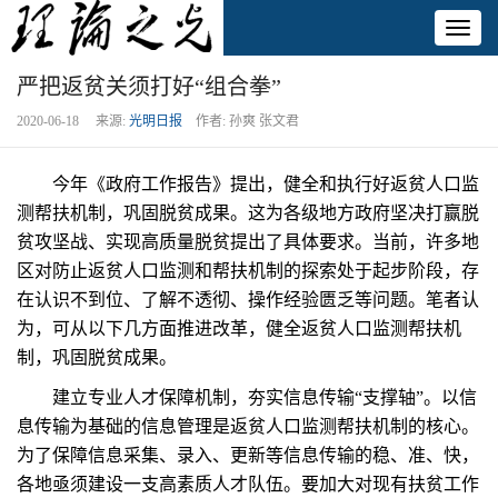
Toggl
naviga
严把返贫关须打好“组合拳”
2020-06-18 来源:
光明日报
作者: 孙爽 张文君
今年《政府工作报告》提出，健全和执行好返贫人口监
测帮扶机制，巩固脱贫成果。这为各级地方政府坚决打赢脱
贫攻坚战、实现高质量脱贫提出了具体要求。当前，许多地
区对防止返贫人口监测和帮扶机制的探索处于起步阶段，存
在认识不到位、了解不透彻、操作经验匮乏等问题。笔者认
为，可从以下几方面推进改革，健全返贫人口监测帮扶机
制，巩固脱贫成果。
建立专业人才保障机制，夯实信息传输“支撑轴”。以信
息传输为基础的信息管理是返贫人口监测帮扶机制的核心。
为了保障信息采集、录入、更新等信息传输的稳、准、快，
各地亟须建设一支高素质人才队伍。要加大对现有扶贫工作