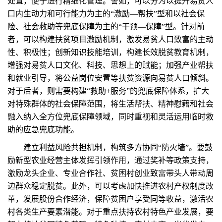
处置，便于进行精细化管理。譬如，可以分为以提升易贫人
口内生动力和可行能力为主的“激励—帮扶”型和以社会保
险、社会救助等兜底保障为主的“干预—保障”型。针对前
者，可以构建扶贫项目激励机制，激发易贫人口致富的主动
性、积极性；创新知识技能培训，构建长效脱贫教育机制，
增强对易贫人口文化、科技、思想上的赋能；加强产业帮扶
和就业引导，将公益岗位安置等扶贫资源向易贫人口倾斜。
对于后者，则需要构建“救助+服务”的兜底保障体系，扩大
对特殊群体的社会保障范围，将生活帮扶、精神慰藉和社会
融入纳入全方位兜底保障领域，同时重视和灵活运用临时救
助的应急兜底功能。
建立利益风险共担机制，构筑多方协同“防火墙”。要鼓
励新型农业经营主体发挥引领作用，通过奖补等政策支持，
激励龙头企业、专业合作社、贫困村创业致富带头人带动周
边群众稳定脱贫。此外，可以考虑加快推进农村产权制度改
革，发展股份合作经济，保障贫困户享受同等收益，激活农
村各类生产要素潜能。对于重点扶持农村特色产业发展，要