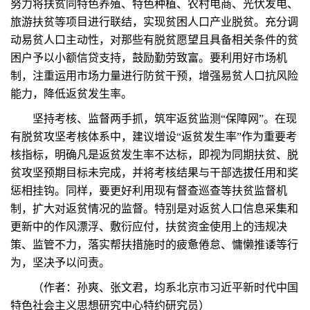
努力将扶贫同特色养殖、特色种植、农村电商、光伏发电、
旅游扶贫等项目进行联结，实现贫困人口产业脱贫。充分调
动易贫人口主动性，对那些有脱贫愿望且具备相关条件的贫
困户予以小额信贷支持，鼓励勤劳致富。要利用好市场机
制，注重运用市场力量进行防贫干预，增强易贫人口抗风险
能力，降低返贫发生率。
坚持考核、监督两手抓，筑牢返贫监测“保障网”。在现
有脱贫攻坚考核体系中，建议增设“返贫发生率”作为重要考
核指标，明确凡是返贫发生率不达标，即视为同期扶贫、脱
贫攻坚预期目标未完成，并将考核结果与干部选拔任用和奖
惩相挂钩。同样，要更好利用现有督查巡查等扶贫监督机
制，扩大对返贫情况的监督。特别是对返贫人口信息采集和
更新中的作风漂浮、敷衍应付，扶贫资金使用上的违规决
策、监管不力，落实帮扶措施时的疲惫倦怠、慵懒推诿等行
为，坚决予以问责。
（作者：孙爽、张文君，均系北京市习近平新时代中国
特色社会主义思想研究中心特约研究员）