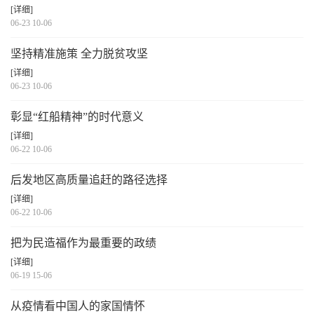
[详细]
06-23 10-06
坚持精准施策 全力脱贫攻坚
[详细]
06-23 10-06
彰显“红船精神”的时代意义
[详细]
06-22 10-06
后发地区高质量追赶的路径选择
[详细]
06-22 10-06
把为民造福作为最重要的政绩
[详细]
06-19 15-06
从疫情看中国人的家国情怀