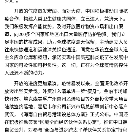
步走”。
开放的气度愈发宏阔。面对大疫，中国积极推动国际抗
疫合作，构建人类卫生健康共同体，立己达人，兼济天下。
我们积极发挥产能优势，及时开放医疗物资市场和出口渠
道，向200多个国家和地区出口大量医疗防护物资。我们立
足本国的抗疫成果，助力全球抗疫毫无保留，主动建立人员
往来快捷通道和运输清关绿色通道，同意在华设立全球人道
主义应急仓库和枢纽，承诺实现中国新冠肺炎疫苗在发展中
国家的可及性和可担负性。这一切，正在为全球疫情防控注
入源源不断的动力。
开放的进度更加紧凑。疫情暴发以来，全面深化改革开
放迈出坚实步伐。外资准入清单进一步“瘦身”，金融市场加
快开放。埃克森美孚广州惠州乙烯项目等外商投资重大项目
陆续签约落地，霍尼韦尔公司新兴市场总部暨创新中心落户
武汉，《海南自由贸易港建设总体方案》正式公布。中国还
在积极推动签署“区域全面经济伙伴关系协定”，推进中日韩
自贸谈判，对参与“全面与进步跨太平洋伙伴关系协定”持积