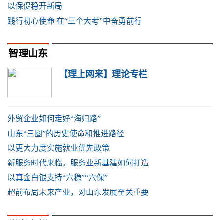
以保促稳开新局
践行初心使命 在“三个大考”中奋勇前行
智理山东
【理上网来】理论专栏
外贸企业如何走好“海归路”
山东“三圈”的历史使命和推进路径
以更大力度实施就业优先政策
新服务时代来临，服务业新基建如何打造
以真金白银支持“六稳”“六保”
超前布局未来产业，对山东发展至关重要