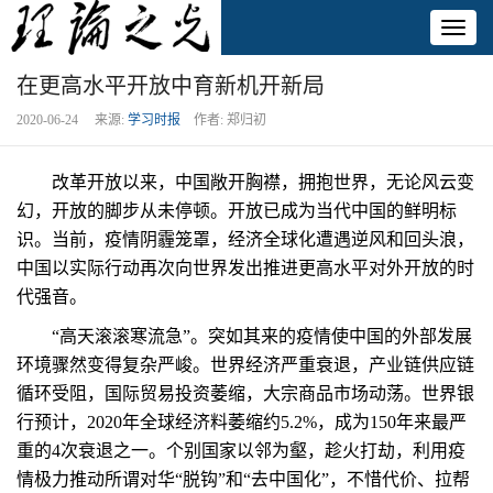
Toggl
naviga
在更高水平开放中育新机开新局
2020-06-24 来源:
学习时报
作者: 郑归初
改革开放以来，中国敞开胸襟，拥抱世界，无论风云变
幻，开放的脚步从未停顿。开放已成为当代中国的鲜明标
识。当前，疫情阴霾笼罩，经济全球化遭遇逆风和回头浪，
中国以实际行动再次向世界发出推进更高水平对外开放的时
代强音。
“高天滚滚寒流急”。突如其来的疫情使中国的外部发展
环境骤然变得复杂严峻。世界经济严重衰退，产业链供应链
循环受阻，国际贸易投资萎缩，大宗商品市场动荡。世界银
行预计，2020年全球经济料萎缩约5.2%，成为150年来最严
重的4次衰退之一。个别国家以邻为壑，趁火打劫，利用疫
情极力推动所谓对华“脱钩”和“去中国化”，不惜代价、拉帮