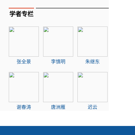
学者专栏
张全景
李慎明
朱继东
谢春涛
唐洲雁
迟云