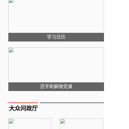
学习日历
百字新解微党课
大众问政厅