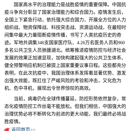
国家高水平的治理能力是战胜疫情的重要保障。中国抗
疫斗争充分彰显了国家治理能力和综合国力。疫情发生后，
全国上下紧急行动，依托强大综合国力，开展全方位的人力
组织战、物资保障战、科技突击战、资源运动战，在最短时
间集中最大力量阻断疫情传播，书写了人类抗疫历史的奇
迹。军地共调集346支国家医疗队、4.26万名医务人员和960
多名公共卫生人员驰援湖北。统筹推进疫情防控与经济社会
发展的效果正加速显现，加快构建起强大的公共卫生体系、
健全预警响应机制已被提上国家重要议事日程。这些都充分
表明，在此次抗疫中，我国治理体系发挥着显著优势、激发
出强大效能，既扛住了严峻风险的考验和冲击，又化危为
机、危中寻机，展现出令世界惊叹的高效。
当前，病毒仍在全球传播蔓延，防控形势依然复杂，常
态化疫情防控工作丝毫不能放松。但我们相信，中国强大的
治理优势必将不断转化为前进的更大动能，我们最终必将战
胜疫情。
返回首页>>