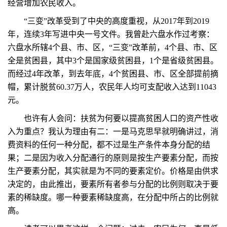
经营增加农民收入。
“三变”改革受到了中央的高度重视，从2017年到2019
年，连续3年写进中央一号文件。我曾赴六盘水作过考察：
六盘水所辖4个县、市、区，“三变”改革前，4个县、市、区
全是贫困县，其中3个是国家级贫困县，1个是省级贫困县。
而经过4年改革，到去年底，4个贫困县、市、区全部提前摘
帽，累计脱贫60.37万人，农民年人均可支配收入达到11043
元。
也许有人会问：扶贫为何要以提高贫困人口的资产性收
入为重点？我认为理由有二：一是马克思早就明确讲过，消
费资料的任何一种分配，都不过是生产条件本身分配的结
果；二是因为收入分配通行的原则是按生产要素分配，而按
生产要素分配，其实就是为不同的要素定价。价格是由供求
决定的，由此推出，要素所有者参与分配的比例则取决于要
素的稀缺度。哪一种要素稀缺度高，在分配中所占的比例就
高。