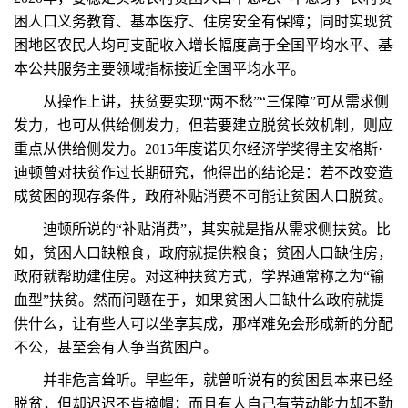
困人口义务教育、基本医疗、住房安全有保障；同时实现贫
困地区农民人均可支配收入增长幅度高于全国平均水平、基
本公共服务主要领域指标接近全国平均水平。
从操作上讲，扶贫要实现“两不愁”“三保障”可从需求侧
发力，也可从供给侧发力，但若要建立脱贫长效机制，则应
重点从供给侧发力。2015年度诺贝尔经济学奖得主安格斯·
迪顿曾对扶贫作过长期研究，他得出的结论是：若不改变造
成贫困的现存条件，政府补贴消费不可能让贫困人口脱贫。
迪顿所说的“补贴消费”，其实就是指从需求侧扶贫。比
如，贫困人口缺粮食，政府就提供粮食；贫困人口缺住房，
政府就帮助建住房。对这种扶贫方式，学界通常称之为“输
血型”扶贫。然而问题在于，如果贫困人口缺什么政府就提
供什么，让有些人可以坐享其成，那样难免会形成新的分配
不公，甚至会有人争当贫困户。
并非危言耸听。早些年，就曾听说有的贫困县本来已经
脱贫，但却迟迟不肯摘帽；而且有人自己有劳动能力却不勤