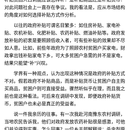
对此问题社会上一直存在争议。我的看法是，应从市场结构
的角度对如何选择补贴方式作分析。
以往的政府补贴可谓名目繁多：如住房补贴、家电补
贴、农机补贴、化肥补贴、农药补贴、燃油补贴等。政府发
放补贴的初衷是要照顾低收入者，可有些补贴的效果却不尽
如人意。比如，前些年政府为了照顾农村贫困户买家电，财
政拿出钱补贴家电下乡，可大多贫困户急需的并不是家电，
结果只能望“补”兴叹。
学界有一种观点，认为出现这种情况是政府的补贴方式
不对。假若政府不补贴商品，而是补贴货币让贫困户自主购
买商品，贫困户则可直接受益。骤然听似乎在理，而且我之
前也是这种看法。可后来在调研中发现，即便政府补贴货
币，贫困户也未必是真正的受益者。
说一件我亲历的往事。有一次我赴河南豫东农村调研，
当地农民告诉我，他们对政府发放农药补贴很是感激，可他
们并没得到实惠。怎么回事？一位乡干部解释说：杀虫剂原