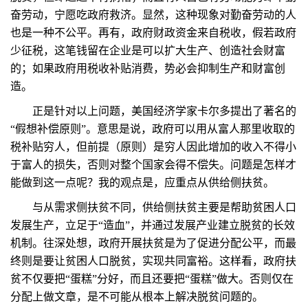
奋劳动，宁愿吃政府救济。显然，这种现象对勤奋劳动的人
也是一种不公平。再有，政府财政资金来自税收，假若政府
少征税，这笔钱留在企业是可以扩大生产、创造社会财富
的；如果政府用税收补贴消费，势必会抑制生产和财富创
造。
正是针对以上问题，美国经济学家卡尔多提出了著名的
“假想补偿原则”。意思是说，政府可以用从富人那里收取的
税补贴穷人，但前提（原则）是穷人因此增加的收入不得小
于富人的损失，否则对整个国家会得不偿失。问题是怎样才
能做到这一点呢？我的观点是，应重点从供给侧扶贫。
与从需求侧扶贫不同，供给侧扶贫主要是帮助贫困人口
发展生产，立足于“造血”，并通过发展产业建立脱贫的长效
机制。往深处想，政府开展扶贫是为了促进分配公平，而最
终则是要让贫困人口脱贫，实现共同富裕。这样看，政府扶
贫不仅要把“蛋糕”分好，而且还要把“蛋糕”做大。否则仅在
分配上做文章，是不可能从根本上解决脱贫问题的。