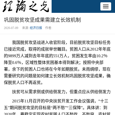
Toggl
naviga
巩固脱贫攻坚成果需建立长效机制
2020-07-09 来源:
经济日报
作者:
我国脱贫攻坚战进入收官阶段，目前脱贫攻坚目标任务
已接近完成，取得的成就举世瞩目。贫困人口从2012年年底
的9899万人减到去年年底的551万人，贫困发生率由10.2％
降至0.6％，区域性整体贫困基本得到解决；按照中央部
署，余下的贫困人口也将在今年如期脱贫。未雨绸缪，现在
需要研究的问题是如何建立长效机制巩固脱贫攻坚成果，确
保脱贫人口不再返贫。
扶贫可从需求侧或供给侧发力，但重点应从供给侧发力
2015年11月召开的中央扶贫开发工作会议强调，“十三
五”期间脱贫攻坚的目标是“两不愁”“三保障”。具体讲：到
2020年，要稳定实现农村贫困人口不愁吃、不愁穿，农村贫