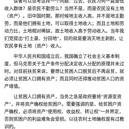
读者可以思考这样一个问题：过去，农民为何一直是低
收入群体？是农民不勤劳么？当然不是，而是农民没有土地
（资产）。旧中国时期，那时候地主收入高，并不是地主勤
劳，而是他们拥有土地，可以取得土地收入；而且土地和劳
动力比，土地相对稀缺，故土地收入高于劳动收入。当年我
们党提出“打土豪、分田地”，目的就是要消灭地主剥削，让
农民享有土地（资产）收入。
中华人民共和国成立后，我国确立了社会主义基本制
度，但马克思关于生产条件分配决定收入分配的原理并未过
时。对目前扶贫来说，要想让贫困人口脱贫后不再返贫，就
必须让贫困人口拥有资产；而且同时还得推动贫困人口的资
产增值。
让贫困人口拥有资产，当务之急是政府要将“资源变资
产”，并将资产确权给贫困户。需要强调的是，给贫困户资
产确权，必须将资产“使用权、收益权、转让权”一并界定，
否则贫困户的利益难免会受损。以往农村土地确权是有过教
训的。