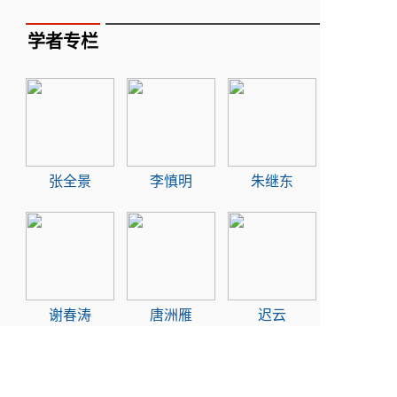
学者专栏
张全景
李慎明
朱继东
谢春涛
唐洲雁
迟云