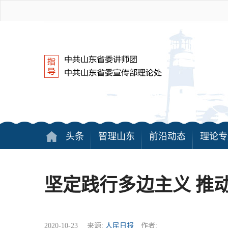
头条
智理山东
前沿动态
理论专
坚定践行多边主义 推
2020-10-23 来源:
人民日报
作者: