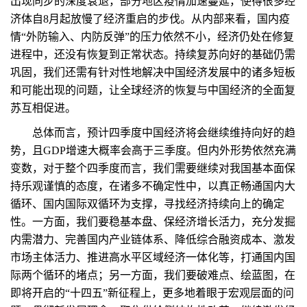
出现同步的深度衰退，部分地区疫情加速蔓延，使得很多经
济体自8月起放慢了经济重启的步伐。从内部来看，国内疫
情“外防输入、内防反弹”的压力依然不小，经济仍处在修复
进程中，还没有恢复到正常状态。持续复苏向好的基础仍需
巩固，我们还需有针对性地解决中国经济发展中的诸多短板
和可能出现的问题，让全球经济的恢复与中国经济的全面复
苏互相促进。
总体而言，预计四季度中国经济将会继续维持向好的趋
势，且GDP增速大概率会高于三季度。但内外形势依然充满
变数，对于整个四季度而言，我们需要继续对我国基本面保
持乐观谨慎的态度，在诸多不确定性中，以真正畅通国内大
循环、国内国际双循环为支撑，寻找经济持续向上的确定
性。一方面，我们要稳基本盘、保经济增长活力，充分发掘
内需潜力、完善国内产业链体系、降低综合融资成本、激发
市场主体活力、推进高水平区域经济一体化等，打通国内国
际两个循环的堵点；另一方面，我们要破难点、绘蓝图，在
即将开启的“十四五”新征程上，更多地着眼于宏观层面的问