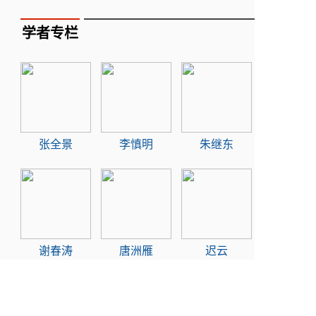
学者专栏
张全景
李慎明
朱继东
谢春涛
唐洲雁
迟云