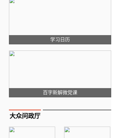
学习日历
百字新解微党课
大众问政厅