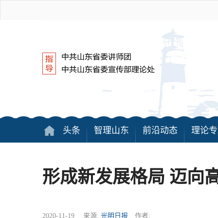
头条
智理山东
前沿动态
理论专
形成新发展格局 迈向
2020-11-19 来源:
光明日报
作者: