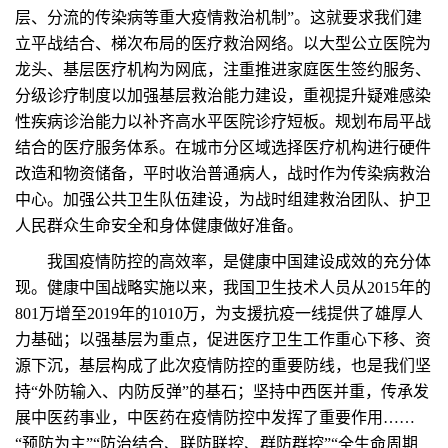
层、分流的传染病等重大疫情救治机制”。这就要求我们建
立平战结合、梯次布局的医疗救治网络。以大型公立医院为
龙头、基层医疗机构为网底，注重推进家庭医生签约服务、
分级诊疗制度以加强基层救治能力建设，重视提升疑难感染
性疾病诊治能力以补齐高水平医院诊疗短板。规划布局平战
结合的医疗服务体系。在城市分区域选择医疗机构进行硬件
改造和物资储备，平时收治普通病人，战时作为传染病救治
中心。加强公共卫生队伍建设，为战时组建救治团队、护卫
人民群众生命安全和身体健康做好准备。
我国疫情防控的高效率，是健康中国建设成效的充分体
现。健康中国战略实施以来，我国卫生技术人员从2015年的
801万增至2019年的1010万，为支援抗疫一线提供了雄厚人
力基础；以强基层为重点，促进医疗卫生工作重心下移、资
源下沉，基层构成了此次疫情防控的重要防线，也是我们坚
持“外防输入、内防反弹”的基石；坚持中西医并重，传承发
展中医药事业，中医药在疫情防控中发挥了重要作用……
“预防为主”“防治结合、联防联控、群防群控”“全生命周期