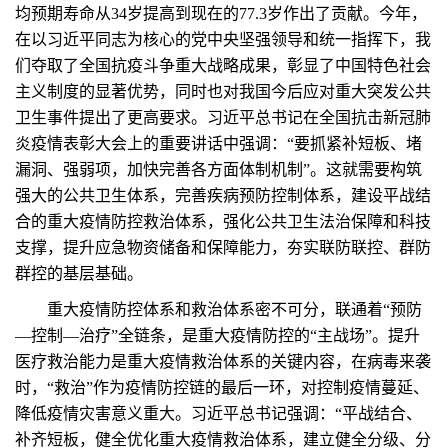
均预期寿命从34岁提高到现在的77.3岁作出了贡献。今年，
在以习近平同志为核心的党中央坚强领导和统一指挥下，我
们夺取了全国抗疫斗争重大战略成果，彰显了中国特色社会
主义制度的显著优势，同时也对我国今后应对重大突发公共
卫生事件提出了更高要求。习近平总书记在全国抗击新冠肺
炎疫情表彰大会上的重要讲话中强调：“要抓紧补短板、堵
漏洞、强弱项，加快完善各方面体制机制”。这就需要构筑
强大的公共卫生体系，完善疾病预防控制体系，建设平战结
合的重大疫情防控救治体系，强化公共卫生法治保障和科技
支撑，提升应急物资储备和保障能力，夯实联防联控、群防
群控的基层基础。
重大疫情防控体系和救治体系密不可分，联通着“预防
—控制—治疗”全链条，是重大疫情防控的“主战场”。提升
医疗救治能力是重大疫情救治体系的关键内容，在病毒来袭
时，“救治”作为疫情防控链的最后一环，对控制疫情蔓延、
降低疫情灾害意义重大。习近平总书记强调：“平战结合、
补齐短板，健全优化重大疫情救治体系，建立健全分级、分