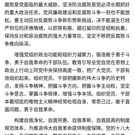
腐败是党面临的最大威胁，坚决防治腐败是党必须长期抓好
的重大政治任务，党风廉政建设和反腐败斗争一刻也不能放
松。要主动应对反腐败斗争新形势新挑战，决不能滋生已经
严到位的厌倦情绪，以抓铁有痕、踏石留印的坚韧和执着，
保持反对和惩治腐败的强大力量常在，坚定不移把反腐败斗
争推向纵深。
增强党组织政治功能和组织力凝聚力，锻造敢于善于斗
争、勇于自我革命的干部队伍。教育引导全党自觉在思想上
政治上行动上同党中央保持高度一致，把广大党员、干部有
效组织起来。组织党员、干部把握新的伟大斗争的历史特
点，发扬斗争精神，把握斗争方向，把握斗争主动权，坚定
斗争意志，掌握斗争规律，增强斗争本领。组织党员、干部
本着彻底的唯物主义精神经常检视自身、常思己过，敢于直
面问题，勇于自我革命。
构建自我净化、自我完善、自我革新、自我提高的制度
规范体系，为推进伟大自我革命提供制度保障。党的十八大