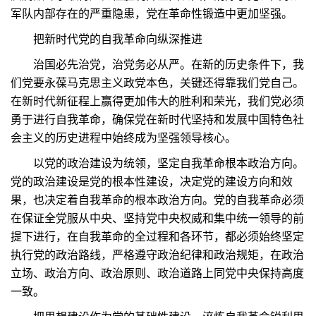
军队内部存在的严重隐患，党在革命性锻造中更加坚强。
把新时代党的自我革命向纵深推进
治国必先治党，治党务必从严。在新的历史条件下，我
们党要永葆马克思主义政党本色，关键还得靠我们党自己。
在新时代新征程上赢得更加伟大的胜利和荣光，我们党必须
勇于进行自我革命，确保党在新时代坚持和发展中国特色社
会主义的历史进程中始终成为坚强领导核心。
以党的政治建设为统领，坚定自我革命根本政治方向。
党的政治建设是党的根本性建设，决定党的建设方向和效
果，也决定着自我革命的根本政治方向。党的自我革命必须
在保证全党服从中央、坚持党中央权威和集中统一领导的前
提下进行，在自我革命的全过程和各环节，都必须始终坚定
执行党的政治路线，严格遵守政治纪律和政治规矩，在政治
立场、政治方向、政治原则、政治道路上同党中央保持高度
一致。