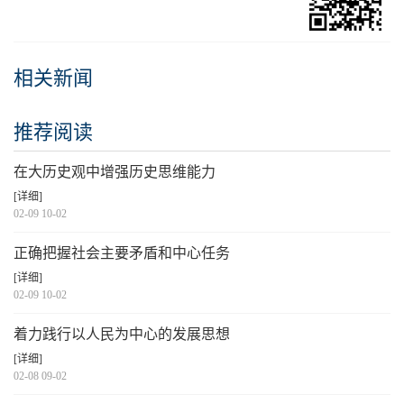
相关新闻
推荐阅读
在大历史观中增强历史思维能力
[详细]
02-09 10-02
正确把握社会主要矛盾和中心任务
[详细]
02-09 10-02
着力践行以人民为中心的发展思想
[详细]
02-08 09-02