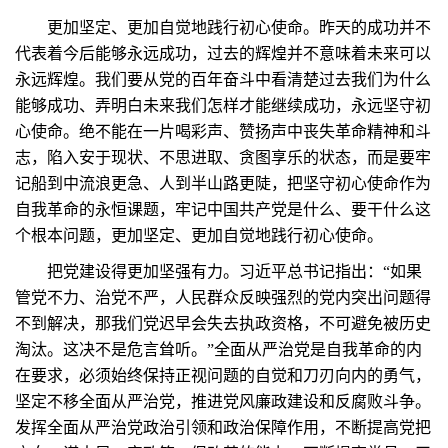
更加坚定、更加自觉地践行初心使命。昨天的成功并不
代表着今后能够永远成功，过去的辉煌并不意味着未来可以
永远辉煌。我们要从党的百年奋斗中看清楚过去我们为什么
能够成功、弄明白未来我们怎样才能继续成功，永远坚守初
心使命。绝不能在一片喝彩声、赞扬声中丧失革命精神和斗
志，陷入安于现状、不思进取、贪图享乐的状态，而是要牢
记船到中流浪更急、人到半山路更陡，把坚守初心使命作为
自我革命的永恒课题，牢记中国共产党是什么、要干什么这
个根本问题，更加坚定、更加自觉地践行初心使命。
把党建设得更加坚强有力。习近平总书记指出：“如果
管党不力、治党不严，人民群众反映强烈的党内突出问题得
不到解决，那我们党迟早会失去执政资格，不可避免被历史
淘汰。这决不是危言耸听。”全面从严治党是自我革命的内
在要求，必须始终保持正视问题的自觉和刀刃向内的勇气，
坚定不移全面从严治党，推进党风廉政建设和反腐败斗争。
发挥全面从严治党政治引领和政治保障作用，不断提高党把