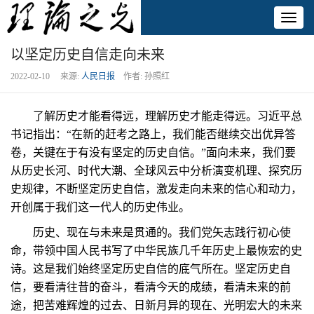
Toggl
naviga
以坚定历史自信走向未来
2022-02-10 来源:
人民日报
作者: 孙照红
了解历史才能看得远，理解历史才能走得远。习近平总
书记指出：“在新的赶考之路上，我们能否继续交出优异答
卷，关键在于有没有坚定的历史自信。”面向未来，我们要
从历史长河、时代大潮、全球风云中分析演变机理、探究历
史规律，不断坚定历史自信，激发走向未来的信心和动力，
开创属于我们这一代人的历史伟业。
历史、现在与未来是贯通的。我们党矢志践行初心使
命，带领中国人民书写了中华民族几千年历史上最恢宏的史
诗。这是我们始终坚定历史自信的底气所在。坚定历史自
信，要看清往昔的奋斗，看清今天的成绩，看清未来的前
途，把苦难辉煌的过去、日新月异的现在、光明宏大的未来