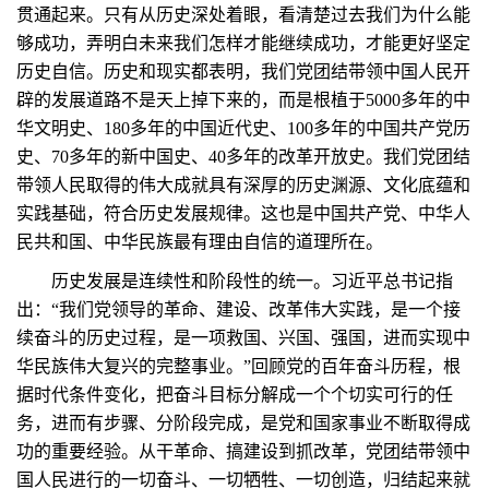
贯通起来。只有从历史深处着眼，看清楚过去我们为什么能
够成功，弄明白未来我们怎样才能继续成功，才能更好坚定
历史自信。历史和现实都表明，我们党团结带领中国人民开
辟的发展道路不是天上掉下来的，而是根植于5000多年的中
华文明史、180多年的中国近代史、100多年的中国共产党历
史、70多年的新中国史、40多年的改革开放史。我们党团结
带领人民取得的伟大成就具有深厚的历史渊源、文化底蕴和
实践基础，符合历史发展规律。这也是中国共产党、中华人
民共和国、中华民族最有理由自信的道理所在。
历史发展是连续性和阶段性的统一。习近平总书记指
出：“我们党领导的革命、建设、改革伟大实践，是一个接
续奋斗的历史过程，是一项救国、兴国、强国，进而实现中
华民族伟大复兴的完整事业。”回顾党的百年奋斗历程，根
据时代条件变化，把奋斗目标分解成一个个切实可行的任
务，进而有步骤、分阶段完成，是党和国家事业不断取得成
功的重要经验。从干革命、搞建设到抓改革，党团结带领中
国人民进行的一切奋斗、一切牺牲、一切创造，归结起来就