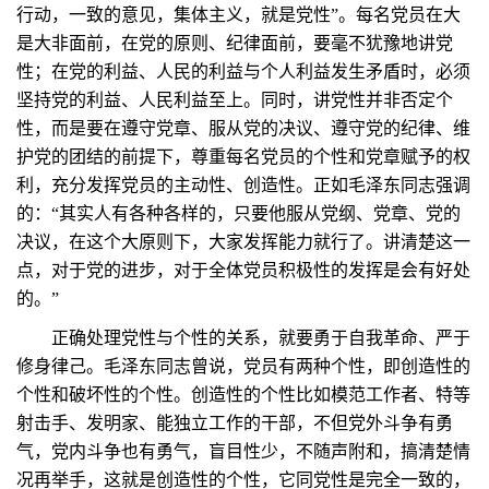
行动，一致的意见，集体主义，就是党性”。每名党员在大
是大非面前，在党的原则、纪律面前，要毫不犹豫地讲党
性；在党的利益、人民的利益与个人利益发生矛盾时，必须
坚持党的利益、人民利益至上。同时，讲党性并非否定个
性，而是要在遵守党章、服从党的决议、遵守党的纪律、维
护党的团结的前提下，尊重每名党员的个性和党章赋予的权
利，充分发挥党员的主动性、创造性。正如毛泽东同志强调
的：“其实人有各种各样的，只要他服从党纲、党章、党的
决议，在这个大原则下，大家发挥能力就行了。讲清楚这一
点，对于党的进步，对于全体党员积极性的发挥是会有好处
的。”
正确处理党性与个性的关系，就要勇于自我革命、严于
修身律己。毛泽东同志曾说，党员有两种个性，即创造性的
个性和破坏性的个性。创造性的个性比如模范工作者、特等
射击手、发明家、能独立工作的干部，不但党外斗争有勇
气，党内斗争也有勇气，盲目性少，不随声附和，搞清楚情
况再举手，这就是创造性的个性，它同党性是完全一致的，