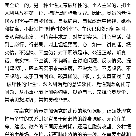
完全统一的。另一种个性是带破坏性的、个人主义的，把个
人利益放在第一位，搞所谓的标新立异。因此，党员的党性
修养也需要在自我修炼、自我约束、自我改造中检视、砥砺
和提高，不断发挥“创造性的个性”。在认识和处理问题时，
要从实际出发，坚持实事求是，对党讲实话、讲心里话，做
到言必行、行必果，对上坦坦荡荡、心口如一，讲真话、报
实情，不遮掩、不虚伪；对下明辨是非、公道正派，听真
话、察实情，不空谈、不偏听。在讨论问题、反映情况、提
出建议时，应本着实事求是态度，不说大话、不务虚名、不
表虚功，敢于直面问题、较真碰硬。同时，要认真查找自身
“破坏性的个性”，深入纠治党的意识淡化、党性观念弱化等
问题，从小事小节上加强约束、规范自己，常掸心灵灰尘，
常清思想垃圾，常掏灵魂旮旯。
提高党性修养是加强党的建设的永恒课题，正确处理党
性与个性的关系则是党员干部必修的终身课题。无论在革
命、建设、改革的不同历史时期，还是在脱贫攻坚、乡村振
兴的主战场，在抗击新冠肺炎疫情的第一线，在需要奉献和