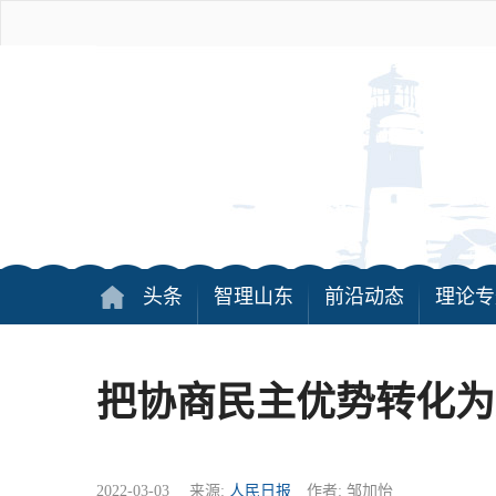
头条
智理山东
前沿动态
理论专
把协商民主优势转化为
2022-03-03 来源:
人民日报
作者: 邹加怡