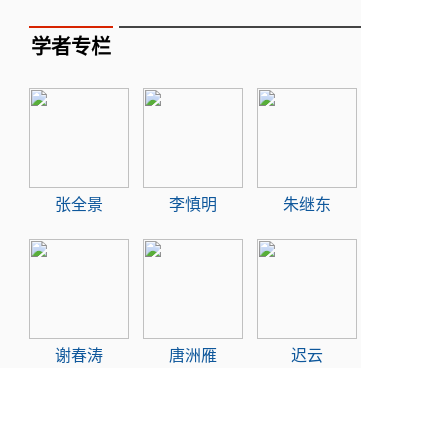
学者专栏
张全景
李慎明
朱继东
谢春涛
唐洲雁
迟云