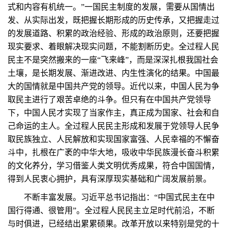
式和内容有机统一。”一国民主制度的发展，需要从国情出
发、从实际出发，既把握长期形成的历史传承，又把握走过
的发展道路、积累的政治经验、形成的政治原则，还要把握
现实要求、着眼解决现实问题，不能割断历史。全过程人民
民主不是突然搬来的一座“飞来峰”，而是深深扎根我国社会
土壤，是长期发展、渐进改进、内生性演化的结果。中国最
大的国情就是中国共产党的领导。近代以来，中国人民为争
取民主进行了艰苦卓绝的斗争。但只有在中国共产党领导
下，中国人民才实现了当家作主，真正成为国家、社会和自
己命运的主人。全过程人民民主形成和发展于党领导人民争
取民族独立、人民解放和实现国家富强、人民幸福的不懈奋
斗中，扎根在广袤的中华大地，吸收中华民族漫长奋斗积累
的文化养分，学习借鉴人类文明优秀成果，符合中国国情，
得到人民衷心拥护，具有深厚现实基础和广阔发展前景。
不断丰富发展。习近平总书记指出：“中国式民主在中
国行得通、很管用”。全过程人民民主立足时代前沿，不断
与时俱进，已经结出累累硕果。改革开放以来特别是党的十