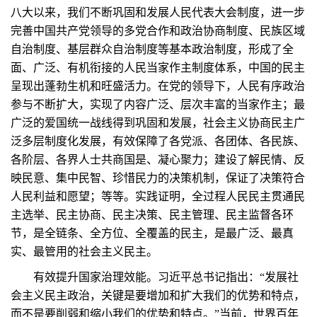
八大以来，我们不断巩固和发展人民代表大会制度，进一步
完善中国共产党领导的多党合作和政治协商制度、民族区域
自治制度、基层群众自治制度等基本政治制度，形成了全
面、广泛、有机衔接的人民当家作主制度体系，中国的民主
呈现出蓬勃生机和旺盛活力。在党的领导下，人民有序政治
参与不断扩大，实现了内容广泛、层次丰富的当家作主；最
广泛的爱国统一战线得到巩固和发展，社会主义协商民主广
泛多层制度化发展，有效保障了各党派、各团体、各民族、
各阶层、各界人士共商国是、凝心聚力；建设了解民情、反
映民意、集中民智、珍惜民力的决策机制，保证了决策符合
人民利益和愿望；等等。实践证明，全过程人民民主贯通民
主选举、民主协商、民主决策、民主管理、民主监督各环
节，是全链条、全方位、全覆盖的民主，是最广泛、最真
实、最管用的社会主义民主。
有效提升国家治理效能。习近平总书记指出：“发展社
会主义民主政治，关键是要增加和扩大我们的优势和特点，
而不是要削弱和缩小我们的优势和特点。”当前，世界百年