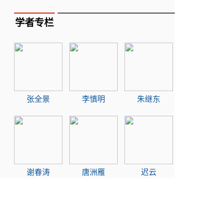
学者专栏
张全景
李慎明
朱继东
谢春涛
唐洲雁
迟云