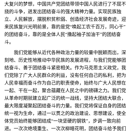
大复兴的梦想，中国共产党团结带领中国人民进行了不屈不
挠的斗争，迸发出团结奋斗的强大精神力量。实现民族独
立、人民解放，摆脱积贫积弱、创造经济社会发展奇迹，迎
来民族复兴光明前景，靠的是党“唤起工农千百万，同心干”
的团结奋斗，靠的是全体人民“撸起袖子加油干”的团结奋
斗。
我们党能够从近代各种政治力量的较量中脱颖而出，深
刻地、历史性地推动中华民族的发展进程，与我们党能够团
结奋斗、善于团结奋斗紧密相关。作为马克思主义政党，我
们党除了广大人民群众的利益，没有任何自己的私利，把为
人民幸福而奋斗作为自己的职责使命，始终与广大人民想在
一起、干在一起，聚合蕴藏在人民之中的磅礴之力。我们党
从革命时期就建立起广泛的统一战线，坚持大团结大联合，
最大限度凝聚起团结奋斗的力量。我们党将保证自身的团结
统一视为生命，通过一以贯之的政治建设、思想建设，使全
体党员始终能够团结成“一块坚硬的钢铁”，步调一致向前
进。一次次绝境重生、一次次柳暗花明，团结奋斗给予我们