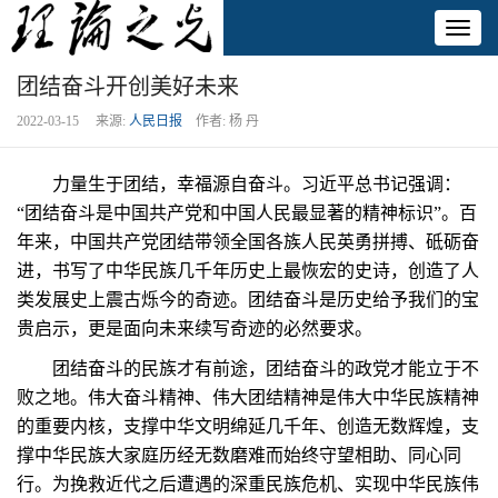
Toggl
naviga
团结奋斗开创美好未来
2022-03-15 来源:
人民日报
作者: 杨 丹
力量生于团结，幸福源自奋斗。习近平总书记强调：
“团结奋斗是中国共产党和中国人民最显著的精神标识”。百
年来，中国共产党团结带领全国各族人民英勇拼搏、砥砺奋
进，书写了中华民族几千年历史上最恢宏的史诗，创造了人
类发展史上震古烁今的奇迹。团结奋斗是历史给予我们的宝
贵启示，更是面向未来续写奇迹的必然要求。
团结奋斗的民族才有前途，团结奋斗的政党才能立于不
败之地。伟大奋斗精神、伟大团结精神是伟大中华民族精神
的重要内核，支撑中华文明绵延几千年、创造无数辉煌，支
撑中华民族大家庭历经无数磨难而始终守望相助、同心同
行。为挽救近代之后遭遇的深重民族危机、实现中华民族伟