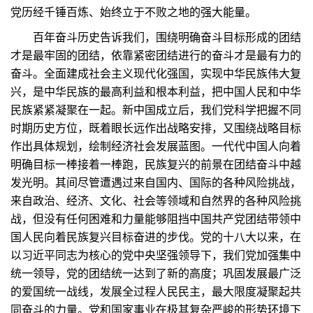
党历经千锤百炼、始终立于不败之地的强大能量。
百年奋斗历史告诉我们，围绕明确奋斗目标形成的团结
才是最牢固的团结，依靠紧密团结进行的奋斗才是最有力的
奋斗。全面建成社会主义现代化强国，实现中华民族伟大复
兴，是中华民族的最高利益和根本利益，把中国人民和中华
民族紧紧凝聚在一起。新中国成立后，我们党科学把握不同
时期历史方位，既着眼长远作出战略安排，又围绕战略目标
作出具体规划，绘制经济社会发展蓝图。一代代中国人向着
明确目标一棒接着一棒跑，民族复兴的前景在团结奋斗中越
发光明。其间尽管遭遇过来自国内、国际的各种风险挑战，
来自政治、经济、文化、社会等领域和自然界的各种风险挑
战，但没有任何困难和力量能够阻挡中国共产党团结带领中
国人民向着民族复兴目标奋进的步伐。党的十八大以来，在
以习近平同志为核心的党中央坚强领导下，我们党加强集中
统一领导，党的团结统一达到了新的高度；巩固发展最广泛
的爱国统一战线，发展全过程人民民主，最大限度凝聚起共
同奋斗的力量。党和国家事业在极其复杂严峻的形势环境下