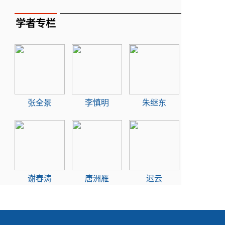
学者专栏
张全景
李慎明
朱继东
谢春涛
唐洲雁
迟云