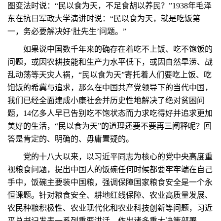
图变法时说：“民以食为天，不足食胡以养民？”1938年毛泽
东在抗日军政大学演讲时说：“民以食为天，就是吃饭第
一，务必要解决好‘肚先生’问题。”
如果说中国数千年来的确存在着吃不上饭、吃不饱饭的
问题，或因农耕技能和生产力水平低下，或因自然旱涝、战
乱动荡等天灾人祸，“民以食为天”寄托着人们要吃上饭、吃
饱饭的希冀与追求，那么在中国共产党领导下的当代中国，
我们已经全面建成小康社会并历史性地解决了绝对贫困问
题，14亿多人早已告别吃不饱状态而力求吃得好并追求更加
美好的生活，“民以食为天”的道理还要不要再三阐释呢？回
答是肯定的、明确的、毋庸置疑的。
党的十八大以来，以习近平同志为核心的党中央高度重
视粮食问题，提出中国人的饭碗任何时候都要牢牢端在自己
手中，饭碗主要装中国粮，强调保障国家粮食安全是一个永
恒课题。针对粮食安全、耕地红线保障、农业高质量发展、
农民种粮积极性、农业现代化和农业科技创新等问题，习近
平总书记发表一系列重要讲话，作出诸多重大决策部署。