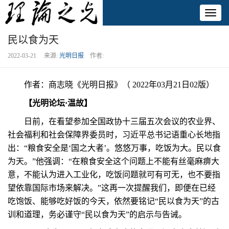
Toggl
naviga
民以食为天
2022-03-21 来源:
光明日报
作者:
作者：商志晓《光明日报》（ 2022年03月21日02版）
【光明论坛·温故】
日前，在看望参加全国政协十三届五次会议的农业界、
社会福利和社会保障界委员时，习近平总书记语重心长地指
出：“粮食安全是‘国之大者’。悠悠万事，吃饭为大。民以食
为天。”他强调：“在粮食安全这个问题上不能有丝毫麻痹大
意，不能认为进入工业化，吃饭问题就可有可无，也不要指
望依靠国际市场来解决。”这再一次提醒我们，即便在已经
吃饱饭、能够吃好饭的今天，依然要铭记“民以食为天”的古
训和道理，务必谨守“民以食为天”的启示与告诫。