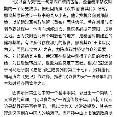
“民以食为天”是一句家喻户晓的古语，源自秦末楚汉时
期的一个历史故事。据班固所撰《汉书·郦食其传》记载，
郦食其原是读过一些书的县乡小吏，他寻找机会向刘邦献
策，以帮助汉军智取陈留（重镇）而获信任。后在刘邦与项
羽争霸过程中，他再向刘邦进言，建议务必据守荥阳、成皋
之地。因为荥阳西北有个叫敖仓的地方，是秦国时期建立的
储粮基地，有许多储存在那儿的粮食。郦食其以“王者以民
为天，而民以食为天”之言，力陈攻取并坚守敖仓的重要
性。刘邦采纳其主张，使汉军在征战中获得了充足的粮食补
给，为日后逆转战局、反败为胜奠定了基础。相关记载还见
于司马迁所撰《史记·郦生陆贾列传第三十七》。另有唐代
司马贞为《史记》作注释，指称“民以食为天”一语最早出自
春秋时期齐国管仲之口。
因揭示日常生活中的一个基本事实，彰显出一个简明而
又重要的道理，“民以食为天”一语流传数千年。历朝历代无
论是朝野还是百姓民间，“民以食为天”时常被提及，其基本
理念深深刻在中国人的脑海里。当年孙中山上书晚清政府以