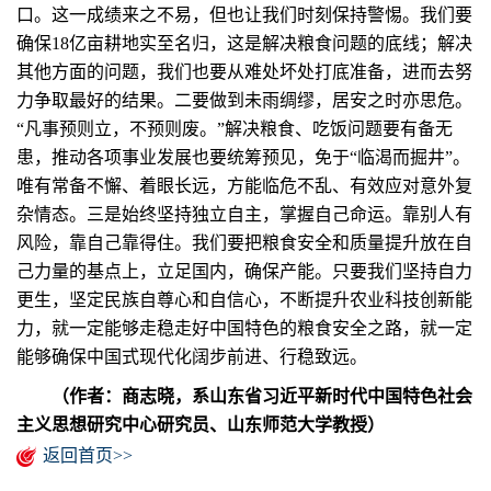
口。这一成绩来之不易，但也让我们时刻保持警惕。我们要
确保18亿亩耕地实至名归，这是解决粮食问题的底线；解决
其他方面的问题，我们也要从难处坏处打底准备，进而去努
力争取最好的结果。二要做到未雨绸缪，居安之时亦思危。
“凡事预则立，不预则废。”解决粮食、吃饭问题要有备无
患，推动各项事业发展也要统筹预见，免于“临渴而掘井”。
唯有常备不懈、着眼长远，方能临危不乱、有效应对意外复
杂情态。三是始终坚持独立自主，掌握自己命运。靠别人有
风险，靠自己靠得住。我们要把粮食安全和质量提升放在自
己力量的基点上，立足国内，确保产能。只要我们坚持自力
更生，坚定民族自尊心和自信心，不断提升农业科技创新能
力，就一定能够走稳走好中国特色的粮食安全之路，就一定
能够确保中国式现代化阔步前进、行稳致远。
（作者：商志晓，系山东省习近平新时代中国特色社会
主义思想研究中心研究员、山东师范大学教授）
返回首页>>