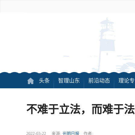
头条
智理山东
前沿动态
理论专
不难于立法，而难于法
2022-03-22 来源:
光明日报
作者: