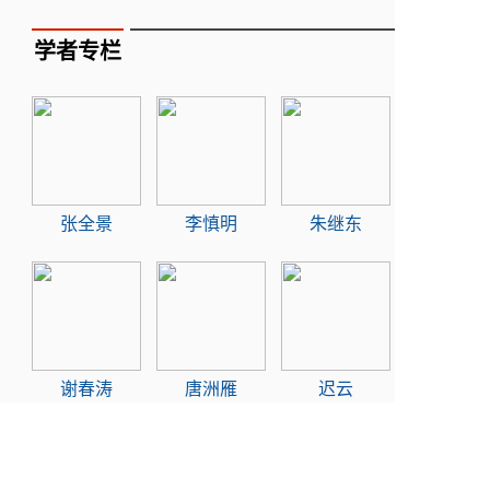
学者专栏
张全景
李慎明
朱继东
谢春涛
唐洲雁
迟云