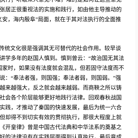
张居正很重视法的实施和践行，如由他主导推动的
乂安，海内殷阜”局面，就在于其对法执行的全面推
传统文化很是强调其无可替代的社会作用。较早谈
讲学多年的赵国人慎到。慎到曾云：“故治国无其法
国家时，如果没有法度就会混乱，但若固守法度而不
说：“奉法者强，则国强；奉法者弱，则国弱。”强
越来越强大，反之就会越来越弱。而商鞅之所以铸
社会各个阶层能够更好地践行法律。回观春秋战国
实践，才推动了秦国的快速发展，最后为统一六合
但却得不到切实有效的贯彻执行，那很大程度上就
《开皇律》曾是中国古代法典和中华法系的奠基之
好的法律没有在实践层面得到认真执行，最后竟成