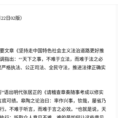
2日02版）
文章《坚持走中国特色社会主义法治道路更好推
调指出：“‘天下之事，不难于立法，而难于法之必
过严格执法、公正司法、全民守法，推进法律正确实
”语出明代张居正的《请稽查章奏随事考成以修实
言底可绩。皋陶之论治曰：率作兴事，钦哉，屡省乃
行。不难于听言，而难于言之必效。”也就是说，天
执行；听取众人意见不难，难的是如何让这些意见