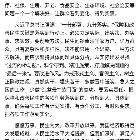
疗、社保、住房、养老、食品安全、生态环境、社会治安等
问题一个一个解决好，让群众看到变化、得到实惠。
习近平总书记强调：“一分部署，九分落实。”保障和改
善民生关键是落实到行动上。必须立足实际，出实策、办实
事、求实效。要创新方法。民生问题牵涉千家万户、亿万群
众，具有复杂性和多样性，决不能只用一个思路、一种方法
去解决，而应该坚持具体问题具体分析，从实际出发寻找
“过河的桥与船”，科学研判、精准施策，打通解决问题的
“最后一米”。要改进作风。力戒形式主义、官僚主义，树立
正确政绩观，真抓实干、埋头苦干，多做雪中送炭、急人之
困的工作，少做“造盆景”“装门面”的虚功。要落实责任。把
保障和改善民生的各项任务落实到岗、分解到人、具体到
事，确保每项工作有计划安排、有责任分工、有时限要求，
把各项工作落到实处。
悠悠万事，民生为大。改革开放以来，我国经济取得巨
大发展成就，人民生活水平大幅提高，但我们深知，满足人