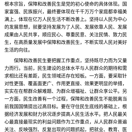
根本宗旨，保障和改善民生是党的初心使命的具体体现。国
家富强、民族振兴，最终要体现在千千万万个家庭都幸福美
满上，体现在亿万人民生活不断改善上。坚持以人民为中心
的发展思想，就要坚持发展为了人民、发展依靠人民、发展
成果由人民共享，顺应民心、尊重民意、关注民情、致力民
生，在高质量发展中保障和改善民生，不断实现人民对美好
生活的向往。
保障和改善民生要把握工作重点，坚持既尽力而为又量
力而行。当前，民生建设的总体水平与人民群众的期待和需
求相比还有差距，民生领域还存在短板。一方面，要采取针
对性更强、覆盖面更广、作用更直接、效果更明显的举措，
实实在在帮群众解难题、为群众增福祉、让群众享公平。另
一方面，民生改善有一个过程，保障和改善民生不能脱离当
前我国国情提出过高目标。要在守住民生底线的基础上，根
据经济发展和财力状况逐步提高人民生活水平。把人民最关
心最直接最现实的利益问题作为工作重点，从人民群众普遍
关注、反映强烈、反复出现的问题抓起，把就业、教育、医