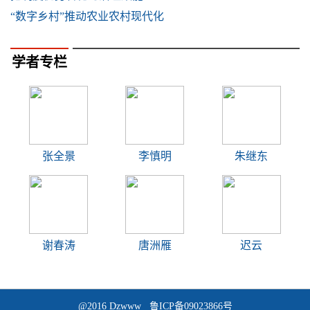
“数字乡村”推动农业农村现代化
学者专栏
张全景
李慎明
朱继东
谢春涛
唐洲雁
迟云
@2016 Dzwww 鲁ICP备09023866号