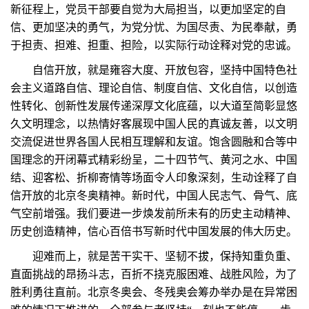
新征程上，党员干部要自觉为大局担当，以更加坚定的自
信、更加坚决的勇气，为党分忧、为国尽责、为民奉献，勇
于担责、担难、担重、担险，以实际行动诠释对党的忠诚。
自信开放，就是雍容大度、开放包容，坚持中国特色社
会主义道路自信、理论自信、制度自信、文化自信，以创造
性转化、创新性发展传递深厚文化底蕴，以大道至简彰显悠
久文明理念，以热情好客展现中国人民的真诚友善，以文明
交流促进世界各国人民相互理解和友谊。饱含圆融和合等中
国理念的开闭幕式精彩纷呈，二十四节气、黄河之水、中国
结、迎客松、折柳寄情等场面令人印象深刻，生动诠释了自
信开放的北京冬奥精神。新时代，中国人民志气、骨气、底
气空前增强。我们要进一步焕发前所未有的历史主动精神、
历史创造精神，信心百倍书写新时代中国发展的伟大历史。
迎难而上，就是苦干实干、坚韧不拔，保持知重负重、
直面挑战的昂扬斗志，百折不挠克服困难、战胜风险，为了
胜利勇往直前。北京冬奥会、冬残奥会筹办举办是在异常困