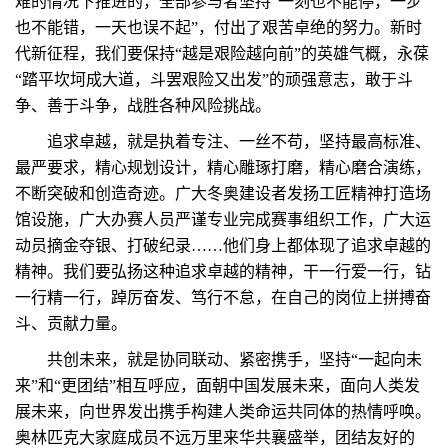
难的情况下推进的，全部参与者坚持“一刻也不能停，一步
也不能错，一天也误不起”，付出了艰苦卓绝的努力。新时
代新征程，我们要保持“越是艰险越向前”的英雄气概，永葆
“踏平坎坷成大道，斗罢艰险又出发”的顽强意志，敢于斗
争、善于斗争，战胜各种风险挑战。
追求卓越，就是执着专注、一丝不苟，坚持最高标准、
最严要求，精心规划设计，精心雕琢打磨，精心磨合演练，
不断突破和创造奇迹。广大冬奥建设者发扬工匠精神打造场
馆设施，广大办赛人员严谨专业完成赛事组织工作，广大运
动员摘金夺银、打破纪录……他们身上都体现了追求卓越的
精神。我们要弘扬这种追求卓越的精神，干一行爱一行，钻
一行精一行，踔厉奋发、笃行不怠，在自己的岗位上拼搏奋
斗、贡献力量。
共创未来，就是协同联动、紧密携手，坚持“一起向未
来”和“更团结”相互呼应，面朝中国发展未来，面向人类发
展未来，向世界发出携手构建人类命运共同体的热情呼唤。
奥林匹克大家庭成员不远万里来华共襄盛举，团结友好的