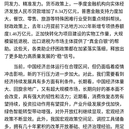
同发力、精准发力。货币政策上，一季度金融机构向实体经
济发放人民币贷款增加了8.34万亿元，普惠金融支持力度加
大，餐饮、零售、旅游等特殊困难行业受到重点倾斜帮扶。
财政政策上，去年12月提前下达地方2022年新增专项债券额
度1.46万亿元，正加快转化为项目建设的实物工作量，大规
模留抵退税、出口退税为市场主体提供了“真金白银”的帮
助。这些天，各类助企纾困政策都在加紧落实落细，释放出
了更多助力高质量发展的“稳”信号。
当前，中国经济总体运行在合理区间，但仍面临着疫情
冲击影响，新的下行压力进一步加大。对此，我们需要看到
经济持续发展具有多方面有利条件。长期看，中国经济体量
大、回旋余地广，又有超大规模市场，长期向好的基本面不
会改变，具有强大的韧性和活力；近期看，消费恢复态势有
望持续，投资拉动作用有望提升，产业升级发展步伐加快，
绿色智能转型带动增强，对外开放红利继续显现，宏观经济
政策不断显效。此外，我国宏观政策空间足、调控工具储备
多，拥有几十年累积的改革开放基础、经济治理经验。用足