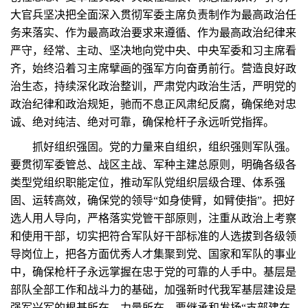
大官兵坚决把全面深入贯彻军委主席负责制作为最高政治任
务来落实、作为最高政治要求来遵循、作为最高政治纪律来
严守，经常、主动、坚决地向党中央、中央军委和习主席看
齐，始终沿着习主席擘画的强军方向奋勇前行。营造良好政
治生态，持续深化政治整训，严肃党内政治生活，严明党的
政治纪律和政治规矩，驰而不息正风肃纪反腐，确保绝对忠
诚、绝对纯洁、绝对可靠，确保枪杆子永远听党指挥。
抓好组织强固。党的力量来自组织，组织强则军队强。
要贯彻军委管总、战区主战、军种主建总原则，明确各级各
类型党组织职能定位，推动军队党组织层级合理、体系强
固、运转高效，确保党的领导“如身使臂，如臂使指”。把好
选人用人导向，严格落实党管干部原则，注重从政治上考察
和使用干部，切实把符合军队好干部标准的人选拔到各级领
导岗位上，把各方面优秀人才集聚到党、国家和军队的事业
中，确保枪杆子永远掌握在忠于党的可靠的人手中。基层是
部队全部工作和战斗力的基础，加强新时代我军基层建设是
强军兴军的根基所在、力量所在。要继承和发扬“支部建在