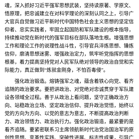
魂，深入抓好习近平强军思想武装，坚持读原著、学原文、
悟原理，把忠诚建立在对科学理论的深刻认同之上，引导广
大官兵自觉做习近平新时代中国特色社会主义思想的坚定信
仰者、忠实实践者，牢固立起国防和军队建设的根本指导，
持续推动党在新时代的强军目标在部队落地生根。增强思想
工作和理论工作的说理性战斗性，引导官兵淬炼思想、锤炼
信仰，廓清思想迷雾、增强政治定力，筑牢听党指挥的思想
根基，着力提高坚持党对人民军队绝对领导的政治自觉和实
际能力，真正做到“炼就金刚身，不怕百毒侵”。
强化政治锻造。熔铸强军之魂，蕴含着铁心向党、看齐
追随的政治要求。要把讲政治、对党绝对忠诚贯穿于军队建
设各领域全过程。善于从政治上看问题，坚守正确政治方
向、站稳政治立场、坚定政治信仰、提升政治觉悟，始终以
党的方向为方向、以党的意志为意志，不断提高政治判断
力、政治领悟力、政治执行力。强化政治锻造，最紧要的是
看齐追随。要紧密联系习主席领航新时代治党治国治军的原
创性思想、变革性实践、突破性进展、标志性成果，引导广