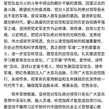
是党在血与火的斗争中得出的颠扑不破的真理。回望过去的
奋斗路、眺望前方的奋进路，党对人民军队的绝对领导是永
远不变的军魂，是深深融入我军血脉的基因。奋进新征程、
建功新时代，要以高度的历史自觉和坚定的历史自信铸牢强
军之魂。坚持把党史军史作为必修课、常修课，自觉以史为
镜、以史明志，把党对军队绝对领导的光辉历程、宝贵经
验、伟大成就学深悟透，充分认清党指挥枪的极端重要性、
历史必然性和科学真理性，真正感悟“军魂”二字的厚重含
义，进一步坚定听党话、跟党走的自觉自信。扎实推进党史
学习教育常态化长效化，广泛开展“学传统、爱传统、讲传
统”活动，坚持以史鉴今育人，用红色基因坚定信念、铸牢
军魂，把红色基因注入广大官兵血脉，引导广大官兵自觉践
行、永续传承，把革命先辈用鲜血和生命铸就的优良传统一
代代传下去，确保我军血脉永续、根基永固、优势永存。
筑牢思想根基。坚持党对军队绝对领导只有在广大官兵
思想中深深扎根，融入灵魂，听党指挥才能变成自觉行动。
要坚持不懈用习近平新时代中国特色社会主义思想凝心聚