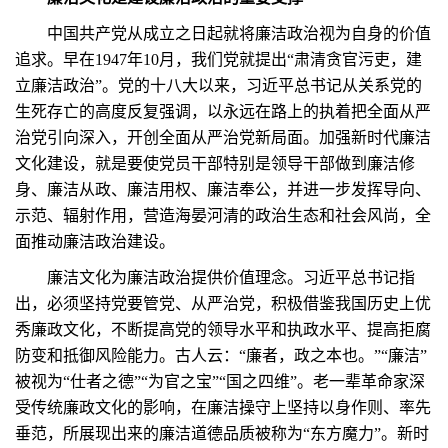
中国共产党从成立之日起就将廉洁政治视为自身的价值
追求。早在1947年10月，我们党就提出“肃清贪官污吏，建
立廉洁政治”。党的十八大以来，习近平总书记从关系党的
生死存亡的高度反复强调，以永远在路上的执着把全面从严
治党引向深入，开创全面从严治党新局面。加强新时代廉洁
文化建设，就是要使党员干部特别是领导干部做到廉洁修
身、廉洁从政、廉洁用权、廉洁奉公，并进一步发挥导向、
示范、辐射作用，营造海晏河清的政治生态和社会风尚，全
面推动廉洁政治建设。
廉洁文化为廉洁政治提供价值理念。习近平总书记指
出，必须坚持党要管党、从严治党，积极借鉴我国历史上优
秀廉政文化，不断提高党的领导水平和执政水平、提高拒腐
防变和抵御风险能力。古人云：“廉者，政之本也。”“廉洁”
被视为“仕者之德”“为官之宝”“国之四维”。老一辈革命家深
受传统廉政文化的影响，在廉洁操守上坚持以身作则、率先
垂范，所展现出来的廉洁道德品质被称为“东方魔力”。新时