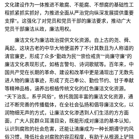
文化建设作为一体推进不敢腐、不能腐、不想腐的基础性工
程抓紧抓实抓好，为推进全面从严治党向纵深发展提供重要
支撑”。这强化了对党员和党员干部的廉洁要求，推动广大
党员干部廉洁从政，廉洁用权。
廉洁文化为廉洁政治提供文化资源。自上古的尧、舜、
禹起，这块古老的中华大地便滋养了不计其数且为人称道的
清官廉吏，形成了众多“勤政为民”“崇俭戒贪”“尚廉守廉”的
廉洁文化表现形式，如格言警句、诗词歌赋等。百年来，中
国共产党在长期的革命、建设和改革中更是涌现出了无数先
进人物的廉洁事迹，形成了克己奉公、勤俭节约、甘于奉献
等精神品格，涵养出根植传统文化的红色廉洁文化资源。
“天下治乱，系乎风俗”，依托我国丰富的廉洁文化资源，通
过不断完善的传播载体，在全社会弘扬和倡导廉洁文化，以
润物细无声的方式，让廉洁文化渗透到人们生活的方方面
面，广大人民群众耳濡目染，既能形成对廉洁的基本认知，
认识到腐败的社会危害，还能让清廉成为一种长期遵守的风
俗习惯，降低社会对腐败的容忍程度，有助于从根源上铲除