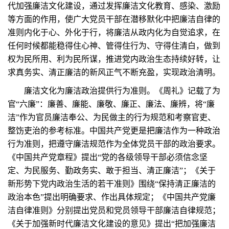
代加强廉洁文化建设，通过发挥廉洁文化教育、感染、激励
等方面的作用，使广大党员干部在潜移默化中把廉洁自律的
准则内化于心、外化于行，将廉洁从政内化为自觉追求，在
任何时候都能稳得住心神、管得住行为、守得住清白，做到
权为民所用、利为民所谋，推进党内政治生态持续好转，让
求真务实、清正廉洁的新风正气不断充盈，实现政治清明。
廉洁文化为廉洁政治提供行为准则。《周礼》记载了为
官“六廉”：廉善、廉能、廉敬、廉正、廉法、廉辨，将“廉
洁”作为官员廉洁奉公、为民做主的行为规范和考察官吏、
整饬吏治的参考标准。中国共产党更是把廉洁作为一种政治
行为准则，把遵守廉洁规范作为全体党员干部的政治要求。
《中国共产党章程》提出“党的各级领导干部必须信念坚
定、为民服务、勤政务实、敢于担当、清正廉洁”；《关于
新形势下党内政治生活的若干准则》围绕“保持清正廉洁的
政治本色”提出明确要求、作出具体规定；《中国共产党廉
洁自律准则》分别提出党员和党员领导干部廉洁自律规范；
《关于加强新时代廉洁文化建设的意见》提出“把加强廉洁