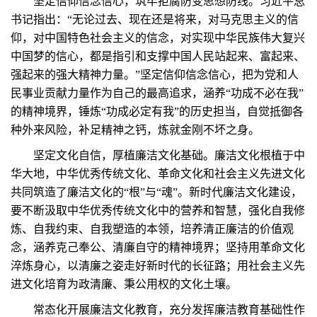
坚定信仰信念信心，筑牢拒腐防变思想防线。习近平总
书记指出：“无论过去、现在还是将来，对马克思主义的信
仰，对中国特色社会主义的信念，对实现中华民族伟大复兴
中国梦的信心，都是指引和支撑中国人民站起来、富起来、
强起来的强大精神力量。”坚定信仰信念信心，把为党和人
民事业贡献力量作为自己的最高追求，涵养“功成不必在我”
的精神境界，锤炼“功成必定有我”的历史担当，自觉抵御各
种外来风险，补足精神之钙，炼就金刚不坏之身。
坚定文化自信，厚植廉洁文化基础。廉洁文化根植于中
华大地，中华优秀传统文化、革命文化和社会主义先进文化
共同筑造了廉洁文化的“根”与“魂”。新时代廉洁文化建设，
要不断汲取中华优秀传统文化中的营养和智慧，强化自我修
炼、自我约束、自我塑造的本领，培养清正廉洁的价值观
念，涵养克己奉公、清廉自守的精神境界；坚持用革命文化
淬炼身心，以清廉之姿走好新时代的长征路；用社会主义先
进文化培育为政清廉、秉公用权的文化土壤。
常态化开展廉洁文化教育，充分发挥廉洁教育基础性作