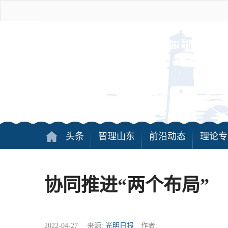
头条
智理山东
前沿动态
理论专
协同推进“两个布局”
2022-04-27 来源:
光明日报
作者: