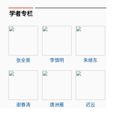
学者专栏
张全景
李慎明
朱继东
谢春涛
唐洲雁
迟云