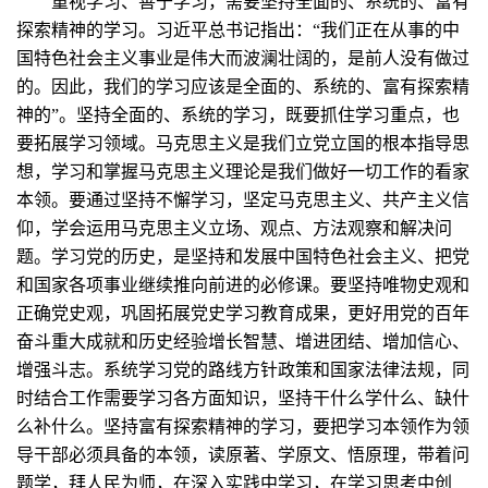
重视学习、善于学习，需要坚持全面的、系统的、富有
探索精神的学习。习近平总书记指出：“我们正在从事的中
国特色社会主义事业是伟大而波澜壮阔的，是前人没有做过
的。因此，我们的学习应该是全面的、系统的、富有探索精
神的”。坚持全面的、系统的学习，既要抓住学习重点，也
要拓展学习领域。马克思主义是我们立党立国的根本指导思
想，学习和掌握马克思主义理论是我们做好一切工作的看家
本领。要通过坚持不懈学习，坚定马克思主义、共产主义信
仰，学会运用马克思主义立场、观点、方法观察和解决问
题。学习党的历史，是坚持和发展中国特色社会主义、把党
和国家各项事业继续推向前进的必修课。要坚持唯物史观和
正确党史观，巩固拓展党史学习教育成果，更好用党的百年
奋斗重大成就和历史经验增长智慧、增进团结、增加信心、
增强斗志。系统学习党的路线方针政策和国家法律法规，同
时结合工作需要学习各方面知识，坚持干什么学什么、缺什
么补什么。坚持富有探索精神的学习，要把学习本领作为领
导干部必须具备的本领，读原著、学原文、悟原理，带着问
题学，拜人民为师，在深入实践中学习，在学习思考中创