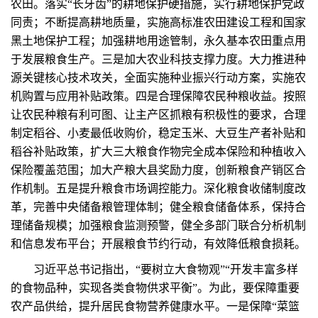
农田。落实“长牙齿”的耕地保护硬措施，实行耕地保护党政
同责；不断提高耕地质量，实施高标准农田建设工程和国家
黑土地保护工程；加强耕地用途管制，永久基本农田重点用
于发展粮食生产。三是加大农业科技支撑力度。大力推进种
源关键核心技术攻关，全面实施种业振兴行动方案，实施农
机购置与应用补贴政策。四是合理保障农民种粮收益。按照
让农民种粮有利可图、让主产区抓粮有积极性的要求，合理
制定稻谷、小麦最低收购价，稳定玉米、大豆生产者补贴和
稻谷补贴政策，扩大三大粮食作物完全成本保险和种植收入
保险覆盖范围；加大产粮大县奖励力度，创新粮食产销区合
作机制。五是提升粮食市场调控能力。深化粮食收储制度改
革，完善中央储备粮管理体制；健全粮食储备体系，保持合
理储备规模；加强粮食监测预警，健全多部门联合分析机制
和信息发布平台；开展粮食节约行动，有效降低粮食损耗。
习近平总书记指出，“要树立大食物观”“开发丰富多样
的食物品种，实现各类食物供求平衡”。为此，要保障重要
农产品供给，提升居民食物营养健康水平。一是保障“菜篮