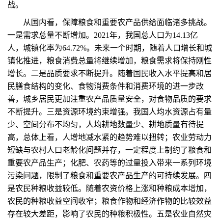
战。
从国内看，保障粮食和重要农产品供给面临诸多挑战。
一是需求总量不断增加。2021年，我国总人口为14.13亿
人，城镇化率为64.72%。未来一个时期，随着人口增长和城
镇化推进，粮食消费总量将继续增加，粮食需求将保持刚性
增长。二是品质要求不断提升。随着国民收入水平提高和居
民膳食结构的变化、食物消费条件和消费环境的进一步改
善，城乡居民更加注重农产品质量安全，对食物品质的要求
不断提升。三是资源环境约束增强。我国人均水资源占有量
少、空间分布不均匀，人均耕地数量少、耕地质量有待提
高，总体上看，人增地减水紧的趋势难以扭转；农业劳动力
短缺与农村人口老龄化问题并存，一定程度上制约了粮食和
重要农产品生产；化肥、农药等的过量投入带来一系列环境
污染问题，限制了粮食和重要农产品生产的可持续发展。四
是农民种粮收益较低。随着农资价格上涨和种粮成本增加，
农民的种粮收益空间收窄；粮食作物和经济作物的比较效益
存在较大差距，影响了农民的种粮积极性。五是农业自然灾