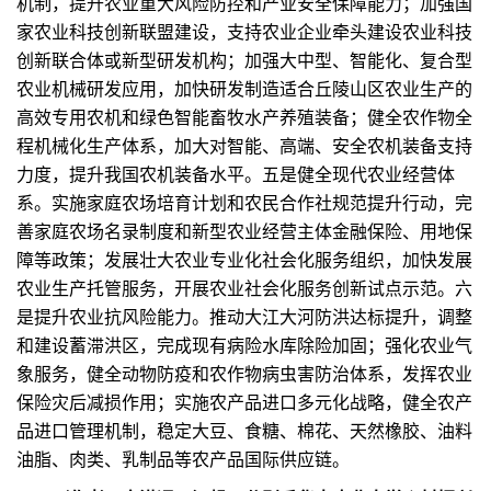
机制，提升农业重大风险防控和产业安全保障能力；加强国
家农业科技创新联盟建设，支持农业企业牵头建设农业科技
创新联合体或新型研发机构；加强大中型、智能化、复合型
农业机械研发应用，加快研发制造适合丘陵山区农业生产的
高效专用农机和绿色智能畜牧水产养殖装备；健全农作物全
程机械化生产体系，加大对智能、高端、安全农机装备支持
力度，提升我国农机装备水平。五是健全现代农业经营体
系。实施家庭农场培育计划和农民合作社规范提升行动，完
善家庭农场名录制度和新型农业经营主体金融保险、用地保
障等政策；发展壮大农业专业化社会化服务组织，加快发展
农业生产托管服务，开展农业社会化服务创新试点示范。六
是提升农业抗风险能力。推动大江大河防洪达标提升，调整
和建设蓄滞洪区，完成现有病险水库除险加固；强化农业气
象服务，健全动物防疫和农作物病虫害防治体系，发挥农业
保险灾后减损作用；实施农产品进口多元化战略，健全农产
品进口管理机制，稳定大豆、食糖、棉花、天然橡胶、油料
油脂、肉类、乳制品等农产品国际供应链。