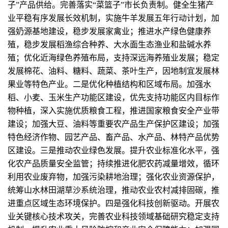
子”产品供给。完善落实“菜篮子”市长负责制。健全生猪产
业平稳有序发展长效机制，实施牛羊发展五年行动计划，加
强奶源基地建设，稳步发展家禽业；推进水产绿色健康养
殖，稳步发展稻渔综合种养、大水面生态渔业和盐碱水养
殖；优化近海绿色养殖布局，支持深远海养殖业发展；稳定
发展棉花、油料、糖料、蔬菜、茶叶生产，因地制宜发展林
果业等特色产业。二是优化种植结构和区域布局。加强水
稻、小麦、玉米生产功能区建设，优先支持功能区内目标作
物种植，深入实施优质粮食工程，推进国家粮食安全产业带
建设；加强大豆、油料等重要农产品生产保护区建设；加强
特色经济作物、园艺产品、畜产品、水产品、林特产品优势
区建设。三是推动农业绿色发展。提升农业标准化水平，强
化农产品质量安全监管；持续推进化肥农药减量增效，循环
利用农业废弃物，加强污染耕地治理；强化农业资源保护，
统筹山水林田湖草沙系统治理，推动农业农村减排固碳，推
进重点区域生态环境保护。四是强化科技创新驱动。开展农
业关键核心技术攻关，完善农业科技领域基础研究稳定支持