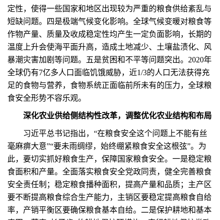
定性，使得一些国家和地区出现较为严重的粮食供给紊乱与
短缺问题。四是极端气候变化影响。全球气候变暖对粮食等
作物产量、质量及收成稳定性均产生一定负面影响，长期的
温度上升会使海平面升高，造成土地减少、土壤盐渍化、风
暴潮灾害加剧等问题。五是贫困和不平等问题突出。2020年
全球仍有7亿多人口面临饥饿威胁，近1/3的人口无法获得充
足的食物与营养，食物系统正面临前所未有的压力，全球粮
食安全形势不容乐观。
深化农业供给侧结构性改革，调整优化农业结构和布局
习近平总书记指出，“在粮食安全这个问题上不能有丝
毫麻痹大意”“要未雨绸缪，始终绷紧粮食安全这根弦”。为
此，要切实抓好粮食生产，保障国家粮食安全。一是稳定粮
食面积和产量。全面落实粮食安全党政同责，健全完善粮食
安全责任制；稳定粮食播种面积，提高产量和品质；主产区
要不断提高粮食综合生产能力，主销区要稳定提高粮食自给
率，产销平衡区要确保粮食基本自给。二是保护耕地和基本