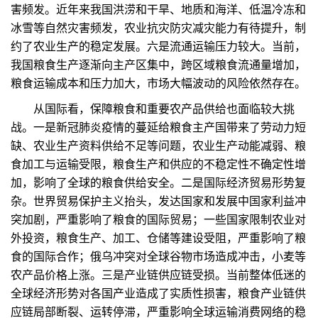
害频发。近年来我国洪涝和干旱、地质和海洋、低温冷冻和
冰雪等自然灾害频发，农业抗灾防灾减灾能力有待提升，制
约了农业生产的稳定发展。六是流通运输压力较大。当前，
我国粮食生产逐渐向主产区集中，跨区域粮食流通量增加，
粮食运输成本和压力加大，市场大幅波动的风险依然存在。
从国际看，保障粮食和重要农产品供给也面临较大挑
战。一是新冠肺炎疫情的蔓延给粮食主产国带来了劳动力短
缺、农业生产资料供给不足等问题，农业生产动能减弱、粮
食加工与运输受限，粮食生产和供应的不稳定性不确定性增
加，影响了全球的粮食供给安全。二是国际经济贸易形势复
杂。世界贸易保护主义抬头，发达国家和发展中国家利益冲
突加剧，严重影响了粮食的国际贸易；一些国家限制农业对
外投资，粮食生产、加工、仓储等建设受阻，严重影响了粮
食的国际合作；俄乌冲突对全球谷物市场造成冲击，小麦等
农产品价格上涨。三是产业链供应链受损。当前整体低迷的
全球经济形势对各国产业造成了实质性损害，粮食产业链供
应链局部断裂、运转停滞，严重影响全球运输消费网络的稳