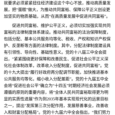
就要求必须紧紧扭住经济建设这个中心不放，推动高质量发
展，把“蛋糕”做大，为推动共同富裕、保障公平正义创设更
加坚实的物质基础，从而“在高质量发展中促进共同富裕”。
促进共同富裕、维护公平正义，必须切实加强实现共同
富裕的法律制度体系建设。推动共同富裕的法治保障制度，
包括分配、基本公共服务均等化、税收、产权和知识产权保
护、反垄断等方面的法律制度。其中，分配法律制度建设具
有引领性、导向性、基础性意义。党的十八届三中全会提
出，“紧紧围绕更好保障和改善民生、促进社会公平正义深
化社会体制改革，改革收入分配制度，促进共同富裕”。党
的十九大提出“履行好政府再分配调节职能，加快推进基本
公共服务均等化，缩小收入分配差距”。党的十九届五中全
会将“促进社会公平”确立为“十四五”时期经济社会发展必须
遵循的原则的重要内容，将“全体人民共同富裕取得更为明
显的实质性进展”作为到2035年基本实现现代化的远景目标
之一，提出“发挥第三次分配作用，发展慈善事业，改善收
入和财富分配格局”。党的十九届六中全会指出，“我们努力