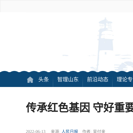
头条
智理山东
前沿动态
理论专
传承红色基因 守好重
2022-06-13 来源:
人民日报
作者: 吴付来