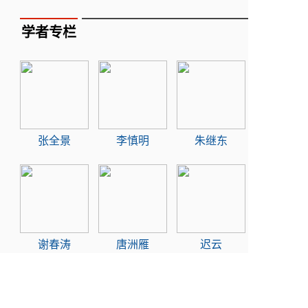
学者专栏
张全景
李慎明
朱继东
谢春涛
唐洲雁
迟云