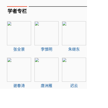
学者专栏
张全景
李慎明
朱继东
谢春涛
唐洲雁
迟云