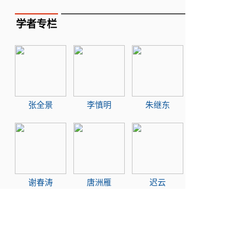
学者专栏
张全景
李慎明
朱继东
谢春涛
唐洲雁
迟云