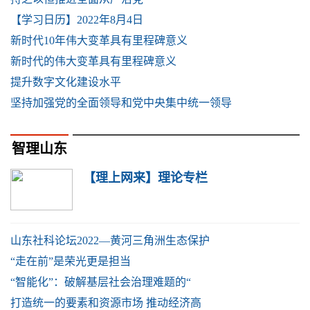
【学习日历】2022年8月4日
新时代10年伟大变革具有里程碑意义
新时代的伟大变革具有里程碑意义
提升数字文化建设水平
坚持加强党的全面领导和党中央集中统一领导
智理山东
【理上网来】理论专栏
山东社科论坛2022—黄河三角洲生态保护
“走在前”是荣光更是担当
“智能化”：破解基层社会治理难题的“
打造统一的要素和资源市场 推动经济高