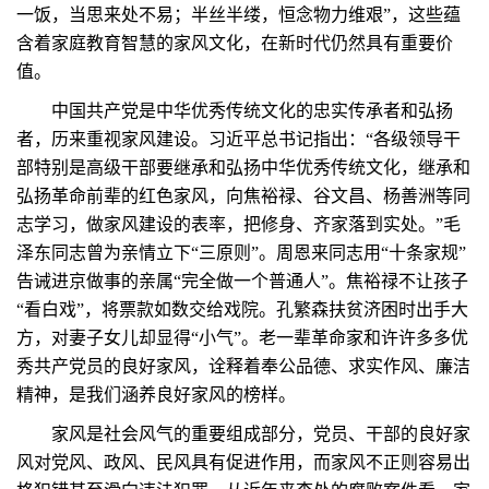
一饭，当思来处不易；半丝半缕，恒念物力维艰”，这些蕴
含着家庭教育智慧的家风文化，在新时代仍然具有重要价
值。
中国共产党是中华优秀传统文化的忠实传承者和弘扬
者，历来重视家风建设。习近平总书记指出：“各级领导干
部特别是高级干部要继承和弘扬中华优秀传统文化，继承和
弘扬革命前辈的红色家风，向焦裕禄、谷文昌、杨善洲等同
志学习，做家风建设的表率，把修身、齐家落到实处。”毛
泽东同志曾为亲情立下“三原则”。周恩来同志用“十条家规”
告诫进京做事的亲属“完全做一个普通人”。焦裕禄不让孩子
“看白戏”，将票款如数交给戏院。孔繁森扶贫济困时出手大
方，对妻子女儿却显得“小气”。老一辈革命家和许许多多优
秀共产党员的良好家风，诠释着奉公品德、求实作风、廉洁
精神，是我们涵养良好家风的榜样。
家风是社会风气的重要组成部分，党员、干部的良好家
风对党风、政风、民风具有促进作用，而家风不正则容易出