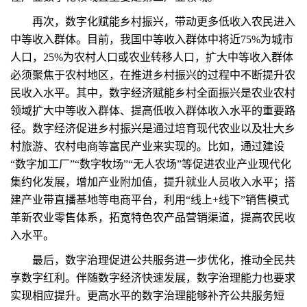
再次，数字化赋能乡村振兴，带动更多低收入农民进入
中等收入群体。目前，我国中等收入群体中将近75%为城市
人口，25%为农村人口或农业转移人口，扩大中等收入群体
必须聚焦于农村地区，在推进乡村振兴的过程中不断提升农
民收入水平。其中，数字经济赋能乡村全面振兴是农业农村
领域扩大中等收入群体、提高低收入群体收入水平的重要路
径。数字经济促进乡村振兴是通过培育现代农业以及壮大乡
村旅游、农村电商等富民产业来实现的。比如，通过建设
“数字加工厂”“数字牧场”“无人农场”等促进农业产业现代化
集约化发展，增加产业附加值，提升就业人员收入水平；搭
建产业带直播基地等电商平台，利用“线上+线下”销售模式
革新农业零售体系，拓宽特色农产品营销渠道，提高农民收
入水平。
最后，数字治理促进公共服务进一步优化，推动全民共
享数字红利。伴随数字经济快速发展，数字治理能力也要求
实现相应提升。更高水平的数字治理能够补齐公共服务短