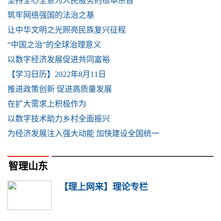
坚持全心全意为人民服务的根本宗旨
筑牢网络强国的法治之基
让中华文明之光照亮民族复兴征程
“中国之治”的全球治理意义
以数字经济发展促进共同富裕
【学习日历】2022年8月11日
推进政策创新 促进高质量发展
在扩大需求上积极作为
以数字技术助力乡村全面振兴
为经济发展注入强大动能 加快建设全国统一
智理山东
【理上网来】理论专栏