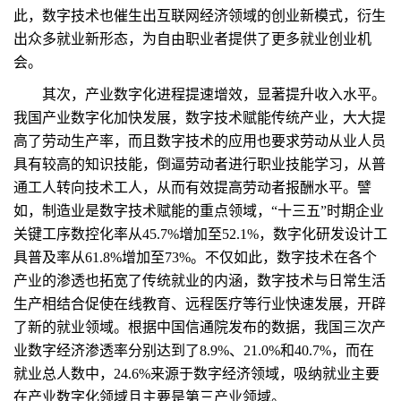
此，数字技术也催生出互联网经济领域的创业新模式，衍生
出众多就业新形态，为自由职业者提供了更多就业创业机
会。
其次，产业数字化进程提速增效，显著提升收入水平。
我国产业数字化加快发展，数字技术赋能传统产业，大大提
高了劳动生产率，而且数字技术的应用也要求劳动从业人员
具有较高的知识技能，倒逼劳动者进行职业技能学习，从普
通工人转向技术工人，从而有效提高劳动者报酬水平。譬
如，制造业是数字技术赋能的重点领域，“十三五”时期企业
关键工序数控化率从45.7%增加至52.1%，数字化研发设计工
具普及率从61.8%增加至73%。不仅如此，数字技术在各个
产业的渗透也拓宽了传统就业的内涵，数字技术与日常生活
生产相结合促使在线教育、远程医疗等行业快速发展，开辟
了新的就业领域。根据中国信通院发布的数据，我国三次产
业数字经济渗透率分别达到了8.9%、21.0%和40.7%，而在
就业总人数中，24.6%来源于数字经济领域，吸纳就业主要
在产业数字化领域且主要是第三产业领域。