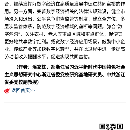
合，继续发挥好数字经济在高质量发展中促进共同富裕的作
用。另一方面，完善数字经济相关的法律法规建设，健全市
场准入和退出、公平竞争审查监管等制度，建立全方位、多
层次监管体系，防范数字经济领域的垄断等问题。弥合“数
字鸿沟”，关注农村、老人等重点区域和重点群体，促使其
更好地共享数字红利。拓宽数字经济应用场景，鼓励中小企
业、传统产业等加快数字化转型，并在此过程中进一步提高
劳动者收入报酬水平，促进实现共同富裕。
（作者：潘家栋，系浙江省习近平新时代中国特色社会
主义思想研究中心浙江省委党校研究基地研究员、中共浙江
省委党校副教授）
返回首页>>